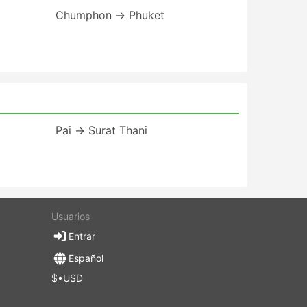
Chumphon → Phuket
Pai → Surat Thani
Usuarios
Entrar
Español
$•USD