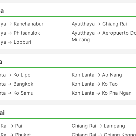
ya
aya → Kanchanaburi
Ayutthaya → Chiang Rai
aya → Phitsanulok
Ayutthaya → Aeropuerto D
Mueang
aya → Lopburi
a
nta → Ko Lipe
Koh Lanta → Ao Nang
nta → Bangkok
Koh Lanta → Ko Tao
nta → Ko Samui
Koh Lanta → Ko Pha Ngan
ai
Rai → Pai
Chiang Rai → Lampang
 Rai → Phuket
Chiang Rai → Chiang Khong