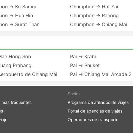
on → Ko Samui
Chumphon → Hat Yai
on → Hua Hin
Chumphon → Ranong
on → Surat Thani
Chumphon → Chiang Mai
Mae Hong Son
Pai → Krabi
Luang Prabang
Pai → Phuket
Aeropuerto de Chiang Mai
Pai → Chiang Mai Arcade 2
o
Socios
 más frecuentes
Programa de afiliados de viajes
es
Portal de agencias de viajes
iaje
Operadores de transporte