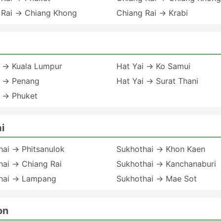
 Rai → Chiang Khong
Chiang Rai → Krabi
i → Kuala Lumpur
Hat Yai → Ko Samui
i → Penang
Hat Yai → Surat Thani
i → Phuket
i
hai → Phitsanulok
Sukhothai → Khon Kaen
hai → Chiang Rai
Sukhothai → Kanchanaburi
hai → Lampang
Sukhothai → Mae Sot
on