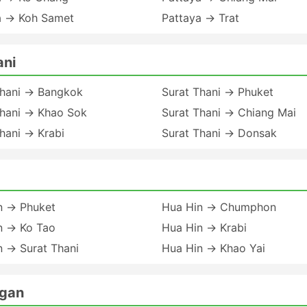
a → Koh Samet
Pattaya → Trat
ani
Thani → Bangkok
Surat Thani → Phuket
Thani → Khao Sok
Surat Thani → Chiang Mai
hani → Krabi
Surat Thani → Donsak
n → Phuket
Hua Hin → Chumphon
n → Ko Tao
Hua Hin → Krabi
n → Surat Thani
Hua Hin → Khao Yai
Ngan