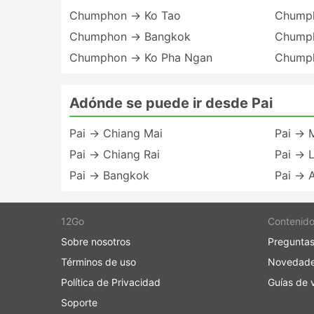
Chumphon → Ko Tao
Chumph
Chumphon → Bangkok
Chumph
Chumphon → Ko Pha Ngan
Chumph
Adónde se puede ir desde Pai
Pai → Chiang Mai
Pai → 
Pai → Chiang Rai
Pai → 
Pai → Bangkok
Pai → 
12Go
Contenid
Sobre nosotros
Preguntas
Términos de uso
Novedad
Política de Privacidad
Guías de v
Soporte