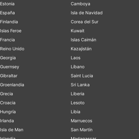
Estonia
Camboya
España
Isla de Navidad
Finlandia
Corea del Sur
Islas Feroe
Kuwait
Francia
Islas Caimán
Reino Unido
Kazajistán
Georgia
Laos
Guernsey
Líbano
Gibraltar
Saint Lucia
Groenlandia
Sri Lanka
Grecia
Liberia
Croacia
Lesoto
Hungría
Libia
Irlanda
Marruecos
Isla de Man
San Martín
Islandia
Madagascar