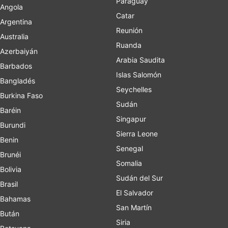
Paraguay
Angola
Catar
Argentina
Reunión
Australia
Ruanda
Azerbaiyán
Arabia Saudita
Barbados
Islas Salomón
Bangladés
Seychelles
Burkina Faso
Sudán
Baréin
Singapur
Burundi
Sierra Leone
Benin
Senegal
Brunéi
Somalia
Bolivia
Sudán del Sur
Brasil
El Salvador
Bahamas
San Martín
Bután
Siria