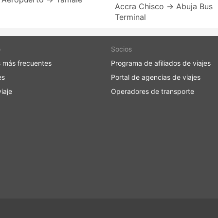
Accra Chisco → Abuja Bus
Terminal
o
Socios
 más frecuentes
Programa de afiliados de viajes
es
Portal de agencias de viajes
iaje
Operadores de transporte