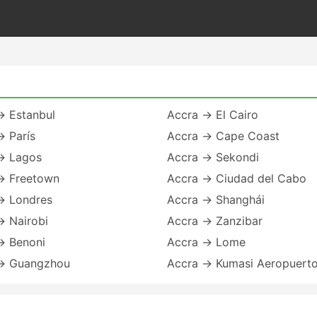
→ Estanbul
Accra → El Cairo
→ París
Accra → Cape Coast
→ Lagos
Accra → Sekondi
→ Freetown
Accra → Ciudad del Cabo
→ Londres
Accra → Shanghái
→ Nairobi
Accra → Zanzibar
→ Benoni
Accra → Lome
→ Guangzhou
Accra → Kumasi Aeropuert