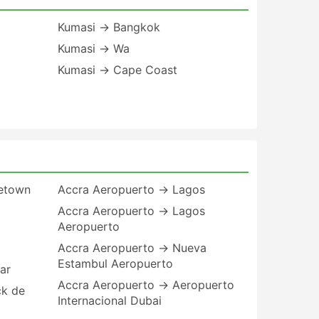
Kumasi → Bangkok
Kumasi → Wa
Kumasi → Cape Coast
etown
Accra Aeropuerto → Lagos
Accra Aeropuerto → Lagos
Aeropuerto
Accra Aeropuerto → Nueva
Estambul Aeropuerto
ar
Accra Aeropuerto → Aeropuerto
ck de
Internacional Dubai