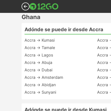
Ghana
Adónde se puede ir desde Accra
Accra → Kumasi
Accra 
Accra → Tamale
Accra 
Accra → Lagos
Accra 
Accra → Abuja
Accra 
Accra → Dubai
Accra 
Accra → Amsterdam
Accra 
Accra → Abidjan
Accra 
Accra → Sunyani
Accra 
Adónde se puede ir desde Kumasi