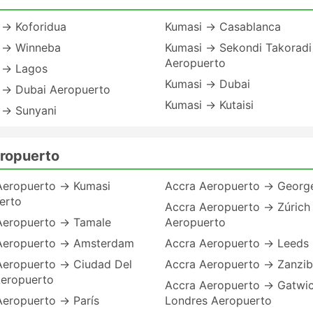
 → Koforidua
Kumasi → Casablanca
 → Winneba
Kumasi → Sekondi Takoradi
Aeropuerto
 → Lagos
Kumasi → Dubai
 → Dubai Aeropuerto
Kumasi → Kutaisi
 → Sunyani
eropuerto
Aeropuerto → Kumasi
Accra Aeropuerto → Georg
erto
Accra Aeropuerto → Zúrich
Aeropuerto → Tamale
Aeropuerto
Aeropuerto → Amsterdam
Accra Aeropuerto → Leeds
Aeropuerto → Ciudad Del
Accra Aeropuerto → Zanzib
eropuerto
Accra Aeropuerto → Gatwi
Aeropuerto → París
Londres Aeropuerto