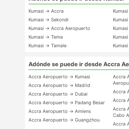
Kumasi → Accra
Kumasi
Kumasi → Sekondi
Kumasi
Kumasi → Accra Aeropuerto
Kumasi
Kumasi → Tema
Kumasi
Kumasi → Tamale
Kumasi
Adónde se puede ir desde Accra A
Accra Aeropuerto → Kumasi
Accra 
Aeropu
Accra Aeropuerto → Madrid
Accra 
Accra Aeropuerto → Dubai
Accra 
Accra Aeropuerto → Padang Besar
Accra 
Accra Aeropuerto → Amiens
Cabo A
Accra Aeropuerto → Guangzhou
Accra 