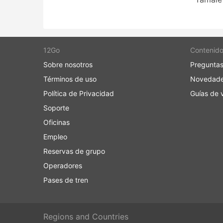
12Go
Contenid
Sobre nosotros
Preguntas
Términos de uso
Novedad
Política de Privacidad
Guías de v
Soporte
Oficinas
Empleo
Reservas de grupo
Operadores
Pases de tren
Regions and Countries