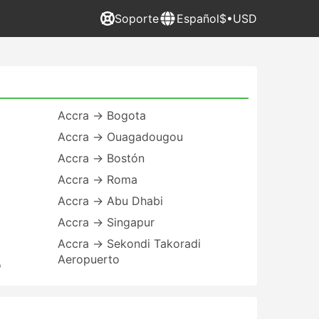
Soporte
Español
$•USD
Accra → Bogota
Accra → Ouagadougou
Accra → Bostón
Accra → Roma
Accra → Abu Dhabi
Accra → Singapur
Accra → Sekondi Takoradi
Aeropuerto
o