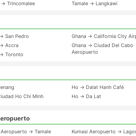
 → Trincomalee
Tamale → Langkawi
→ San Pedro
Ghana → California City Air
→ Accra
Ghana → Ciudad Del Cabo
Aeropuerto
→ Toronto
enang
Ho → Dalat Hanh Café
iudad Ho Chi Minh
Ho → Da Lat
Aeropuerto
 Aeropuerto → Tamale
Kumasi Aeropuerto → Lago