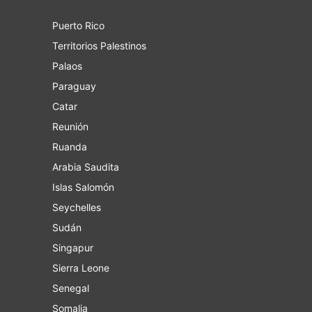
Puerto Rico
Territorios Palestinos
Palaos
Paraguay
Catar
Reunión
Ruanda
Arabia Saudita
Islas Salomón
Seychelles
Sudán
Singapur
Sierra Leone
Senegal
Somalia