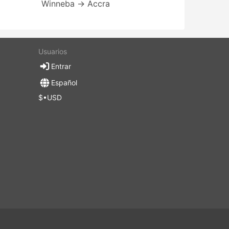
Winneba → Accra
Usuarios
Entrar
Español
$•USD