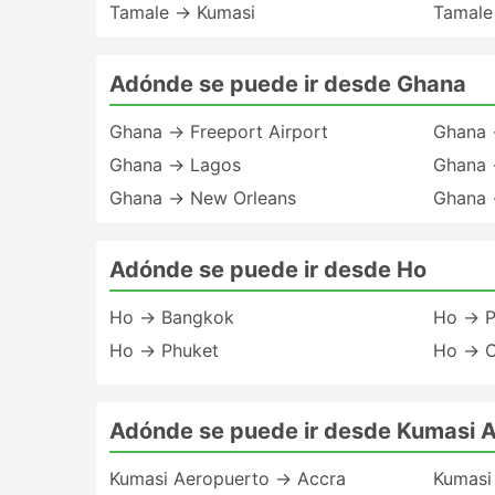
Tamale → Kumasi
Tamale
Adónde se puede ir desde Ghana
Ghana → Freeport Airport
Ghana 
Ghana → Lagos
Ghana 
Ghana → New Orleans
Ghana 
Adónde se puede ir desde Ho
Ho → Bangkok
Ho → P
Ho → Phuket
Ho → C
Adónde se puede ir desde Kumasi 
Kumasi Aeropuerto → Accra
Kumasi