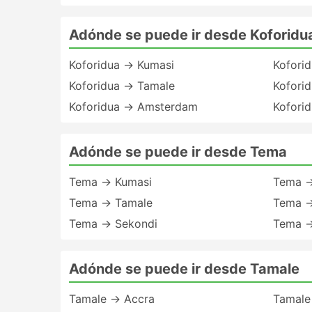
Adónde se puede ir desde Koforidu
Koforidua → Kumasi
Kofori
Koforidua → Tamale
Kofori
Koforidua → Amsterdam
Kofori
Adónde se puede ir desde Tema
Tema → Kumasi
Tema →
Tema → Tamale
Tema →
Tema → Sekondi
Tema →
Adónde se puede ir desde Tamale
Tamale → Accra
Tamale