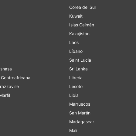
Corea del Sur
Kuwait
Islas Caimán
Kazajistán
Laos
Líbano
Saint Lucia
o Kinshasa
Sri Lanka
 Centroafricana
Liberia
razzaville
Lesoto
arfil
Libia
k
Marruecos
San Martín
Madagascar
Malí