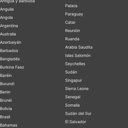
Antigua y Barbuda
Palaos
Anguila
Paraguay
Angola
Catar
Argentina
Reunión
Australia
Ruanda
Azerbaiyán
Arabia Saudita
Barbados
Islas Salomón
Bangladés
Seychelles
Burkina Faso
Sudán
Baréin
Singapur
Burundi
Sierra Leone
Benin
Senegal
Brunéi
Somalia
Bolivia
Sudán del Sur
Brasil
El Salvador
Bahamas