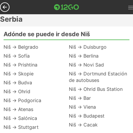
Serbia
Adónde se puede ir desde Niš
Niš → Belgrado
Niš → Duisburgo
Niš → Sofía
Niš → Berlina
Niš → Prishtina
Niš → Novi Sad
Niš → Skopie
Niš → Dortmund Estación
de autobuses
Niš → Budva
Niš → Ohrid Bus Station
Niš → Ohrid
Niš → Bar
Niš → Podgorica
Niš → Viena
Niš → Atenas
Niš → Budapest
Niš → Salónica
Niš → Cacak
Niš → Stuttgart