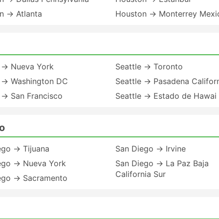
n → Atlanta
Houston → Monterrey Mexi
e → Nueva York
Seattle → Toronto
e → Washington DC
Seattle → Pasadena Califor
 → San Francisco
Seattle → Estado de Hawai
o
ego → Tijuana
San Diego → Irvine
ego → Nueva York
San Diego → La Paz Baja
California Sur
ego → Sacramento