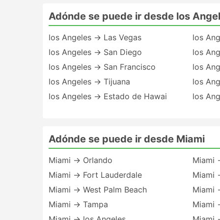
Adónde se puede ir desde los Ange
los Angeles → Las Vegas
los An
los Angeles → San Diego
los An
los Angeles → San Francisco
los Ang
los Angeles → Tijuana
los Ang
los Angeles → Estado de Hawai
los An
Adónde se puede ir desde Miami
Miami → Orlando
Miami →
Miami → Fort Lauderdale
Miami 
Miami → West Palm Beach
Miami 
Miami → Tampa
Miami 
Miami → los Angeles
Miami 