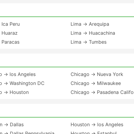
 Ica Peru
Lima → Arequipa
 Huaraz
Lima → Huacachina
 Paracas
Lima → Tumbes
o → los Angeles
Chicago → Nueva York
o → Washington DC
Chicago → Milwaukee
o → Houston
Chicago → Pasadena Califo
n → Dallas
Houston → los Angeles
n → Dallas Pennsylvania
Houston → Estanbul