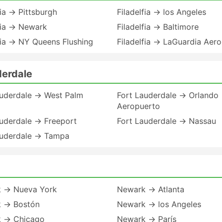
fia → Pittsburgh
Filadelfia → los Angeles
fia → Newark
Filadelfia → Baltimore
fia → NY Queens Flushing
Filadelfia → LaGuardia Aer
derdale
auderdale → West Palm
Fort Lauderdale → Orlando
Aeropuerto
auderdale → Freeport
Fort Lauderdale → Nassau
auderdale → Tampa
 → Nueva York
Newark → Atlanta
 → Bostón
Newark → los Angeles
 → Chicago
Newark → París