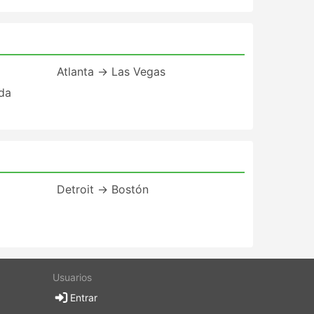
Atlanta → Las Vegas
ida
Detroit → Bostón
Usuarios
Entrar