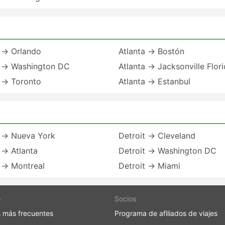
a → Orlando
Atlanta → Bostón
a → Washington DC
Atlanta → Jacksonville Flor
a → Toronto
Atlanta → Estanbul
t → Nueva York
Detroit → Cleveland
 → Atlanta
Detroit → Washington DC
 → Montreal
Detroit → Miami
o
Socios
 más frecuentes
Programa de afiliados de viajes