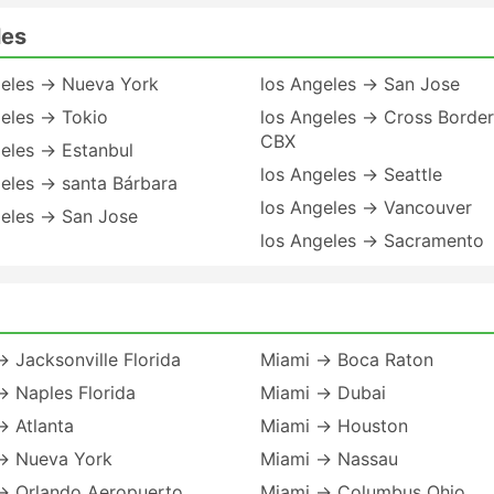
les
geles → Nueva York
los Angeles → San Jose
geles → Tokio
los Angeles → Cross Border
CBX
eles → Estanbul
los Angeles → Seattle
eles → santa Bárbara
los Angeles → Vancouver
geles → San Jose
los Angeles → Sacramento
 Jacksonville Florida
Miami → Boca Raton
→ Naples Florida
Miami → Dubai
→ Atlanta
Miami → Houston
→ Nueva York
Miami → Nassau
→ Orlando Aeropuerto
Miami → Columbus Ohio