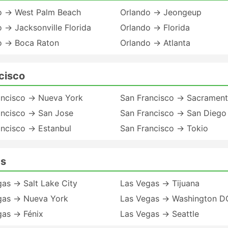
o → West Palm Beach
Orlando → Jeongeup
 → Jacksonville Florida
Orlando → Florida
o → Boca Raton
Orlando → Atlanta
cisco
ancisco → Nueva York
San Francisco → Sacramen
ancisco → San Jose
San Francisco → San Diego
ancisco → Estanbul
San Francisco → Tokio
as
as → Salt Lake City
Las Vegas → Tijuana
gas → Nueva York
Las Vegas → Washington D
gas → Fénix
Las Vegas → Seattle