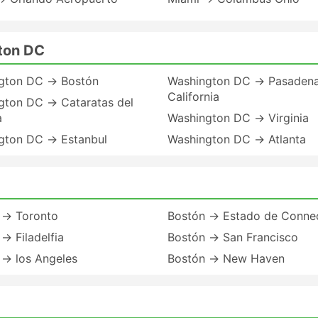
ton DC
gton DC → Bostón
Washington DC → Pasaden
California
gton DC → Cataratas del
a
Washington DC → Virginia
gton DC → Estanbul
Washington DC → Atlanta
 → Toronto
Bostón → Estado de Connec
→ Filadelfia
Bostón → San Francisco
 → los Angeles
Bostón → New Haven