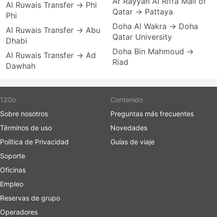
Ar Rayyan Al Riffa Mall of
Al Ruwais Transfer → Phi
Qatar → Pattaya
Phi
Doha Al Wakra → Doha
Al Ruwais Transfer → Abu
Qatar University
Dhabi
Doha Bin Mahmoud →
Al Ruwais Transfer → Ad
Riad
Dawhah
12Go
Contenido
Sobre nosotros
Preguntas más frecuentes
Términos de uso
Novedades
Política de Privacidad
Guías de viaje
Soporte
Oficinas
Empleo
Reservas de grupo
Operadores