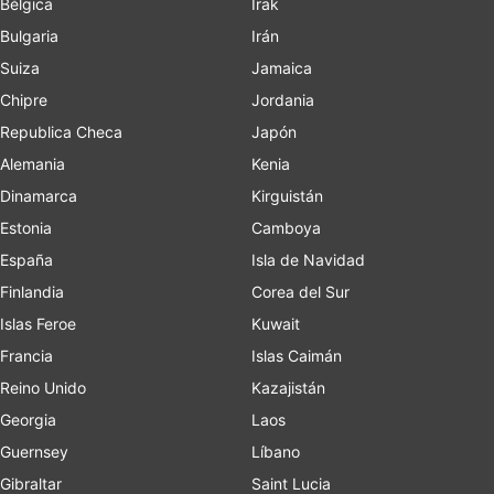
Bélgica
Irak
Bulgaria
Irán
Suiza
Jamaica
Chipre
Jordania
Republica Checa
Japón
Alemania
Kenia
Dinamarca
Kirguistán
Estonia
Camboya
España
Isla de Navidad
Finlandia
Corea del Sur
Islas Feroe
Kuwait
Francia
Islas Caimán
Reino Unido
Kazajistán
Georgia
Laos
Guernsey
Líbano
Gibraltar
Saint Lucia