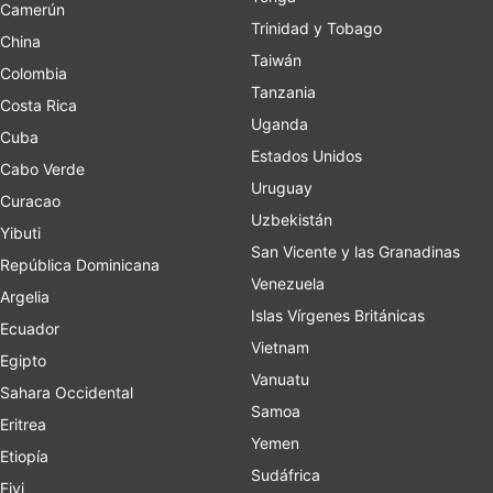
Camerún
Trinidad y Tobago
China
Taiwán
Colombia
Tanzania
Costa Rica
Uganda
Cuba
Estados Unidos
Cabo Verde
Uruguay
Curacao
Uzbekistán
Yibuti
San Vicente y las Granadinas
República Dominicana
Venezuela
Argelia
Islas Vírgenes Británicas
Ecuador
Vietnam
Egipto
Vanuatu
Sahara Occidental
Samoa
Eritrea
Yemen
Etiopía
Sudáfrica
Fiyi