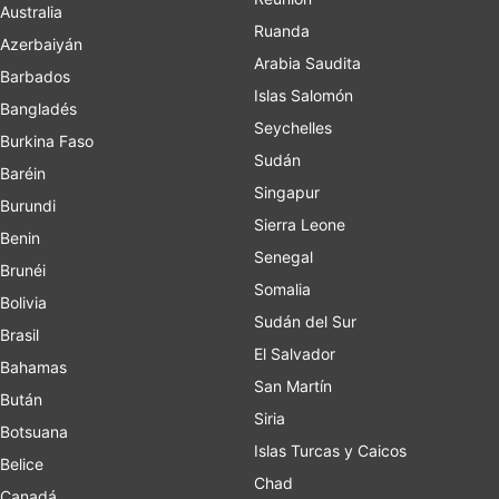
Australia
Ruanda
Azerbaiyán
Arabia Saudita
Barbados
Islas Salomón
Bangladés
Seychelles
Burkina Faso
Sudán
Baréin
Singapur
Burundi
Sierra Leone
Benin
Senegal
Brunéi
Somalia
Bolivia
Sudán del Sur
Brasil
El Salvador
Bahamas
San Martín
Bután
Siria
Botsuana
Islas Turcas y Caicos
Belice
Chad
Canadá