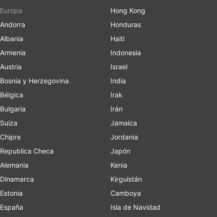
Europa
Hong Kong
Andorra
Honduras
Albania
Haiti
Armenia
Indonesia
Austria
Israel
Bosnia y Herzegovina
India
Bélgica
Irak
Bulgaria
Irán
Suiza
Jamaica
Chipre
Jordania
Republica Checa
Japón
Alemania
Kenia
Dinamarca
Kirguistán
Estonia
Camboya
España
Isla de Navidad