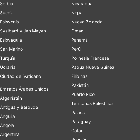
Serbia
Nicaragua
Suecia
Nepal
Eslovenia
Nueva Zelanda
Svalbard y Jan Mayen
Oman
Eslovaquia
Panamá
San Marino
Perú
Turquía
Polinesia Francesa
Ucrania
Papúa Nueva Guinea
Ciudad del Vaticano
Filipinas
Pakistán
Emiratos Árabes Unidos
Puerto Rico
Afganistán
Territorios Palestinos
Antigua y Barbuda
Palaos
Anguila
Paraguay
Angola
Catar
Argentina
Reunión