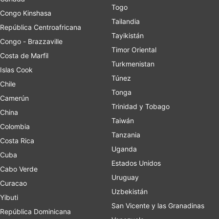
Togo
Congo Kinshasa
Tailandia
República Centroafricana
Tayikistán
Congo - Brazzaville
Timor Oriental
Costa de Marfil
Turkmenistan
Islas Cook
Túnez
Chile
Tonga
Camerún
Trinidad y Tobago
China
Taiwán
Colombia
Tanzania
Costa Rica
Uganda
Cuba
Estados Unidos
Cabo Verde
Uruguay
Curacao
Uzbekistán
Yibuti
San Vicente y las Granadinas
República Dominicana