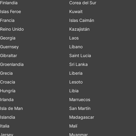
Finlandia
Corea del Sur
Islas Feroe
Kuwait
Francia
Islas Caimán
Reino Unido
Kazajistán
Georgia
Laos
Guernsey
Líbano
Gibraltar
Saint Lucia
Groenlandia
Sri Lanka
Grecia
Liberia
Croacia
Lesoto
Hungría
Libia
Irlanda
Marruecos
Isla de Man
San Martín
Islandia
Madagascar
Italia
Malí
Jersey
Myanmar