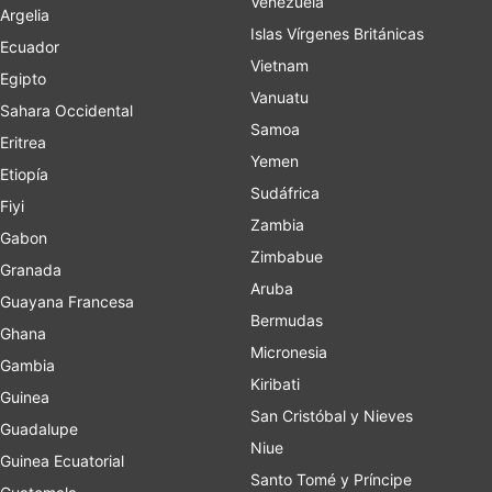
Venezuela
Argelia
Islas Vírgenes Británicas
Ecuador
Vietnam
Egipto
Vanuatu
Sahara Occidental
Samoa
Eritrea
Yemen
Etiopía
Sudáfrica
Fiyi
Zambia
Gabon
Zimbabue
Granada
Aruba
Guayana Francesa
Bermudas
Ghana
Micronesia
Gambia
Kiribati
Guinea
San Cristóbal y Nieves
Guadalupe
Niue
Guinea Ecuatorial
Santo Tomé y Príncipe