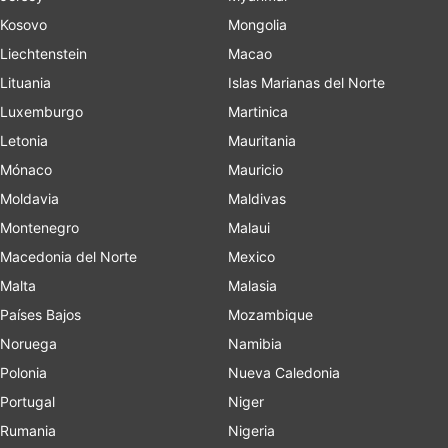
Kosovo
Mongolia
Liechtenstein
Macao
Lituania
Islas Marianas del Norte
Luxemburgo
Martinica
Letonia
Mauritania
Mónaco
Mauricio
Moldavia
Maldivas
Montenegro
Malaui
Macedonia del Norte
Mexico
Malta
Malasia
Países Bajos
Mozambique
Noruega
Namibia
Polonia
Nueva Caledonia
Portugal
Niger
Rumania
Nigeria