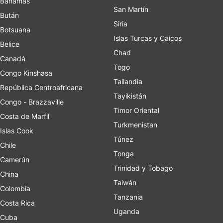
Bahamas
San Martín
Bután
Siria
Botsuana
Islas Turcas y Caicos
Belice
Chad
Canadá
Togo
Congo Kinshasa
Tailandia
República Centroafricana
Tayikistán
Congo - Brazzaville
Timor Oriental
Costa de Marfil
Turkmenistan
Islas Cook
Túnez
Chile
Tonga
Camerún
Trinidad y Tobago
China
Taiwán
Colombia
Tanzania
Costa Rica
Uganda
Cuba