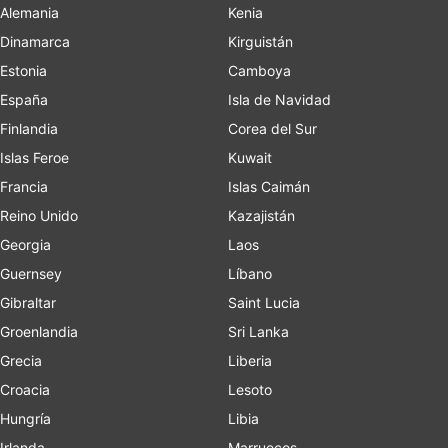
Alemania
Kenia
Dinamarca
Kirguistán
Estonia
Camboya
España
Isla de Navidad
Finlandia
Corea del Sur
Islas Feroe
Kuwait
Francia
Islas Caimán
Reino Unido
Kazajistán
Georgia
Laos
Guernsey
Líbano
Gibraltar
Saint Lucia
Groenlandia
Sri Lanka
Grecia
Liberia
Croacia
Lesoto
Hungría
Libia
Irlanda
Marruecos