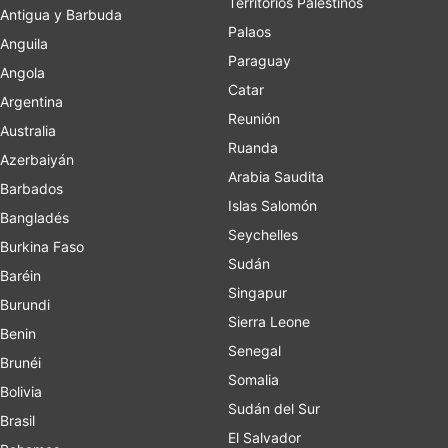
Territorios Palestinos
Antigua y Barbuda
Palaos
Anguila
Paraguay
Angola
Catar
Argentina
Reunión
Australia
Ruanda
Azerbaiyán
Arabia Saudita
Barbados
Islas Salomón
Bangladés
Seychelles
Burkina Faso
Sudán
Baréin
Singapur
Burundi
Sierra Leone
Benin
Senegal
Brunéi
Somalia
Bolivia
Sudán del Sur
Brasil
El Salvador