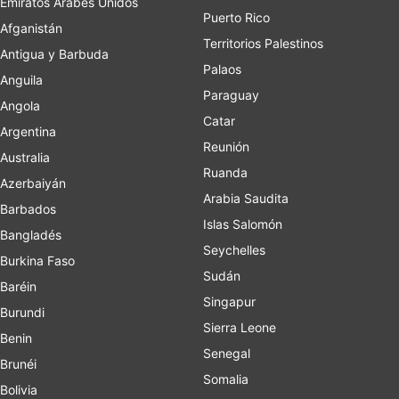
Emiratos Árabes Unidos
Puerto Rico
Afganistán
Territorios Palestinos
Antigua y Barbuda
Palaos
Anguila
Paraguay
Angola
Catar
Argentina
Reunión
Australia
Ruanda
Azerbaiyán
Arabia Saudita
Barbados
Islas Salomón
Bangladés
Seychelles
Burkina Faso
Sudán
Baréin
Singapur
Burundi
Sierra Leone
Benin
Senegal
Brunéi
Somalia
Bolivia