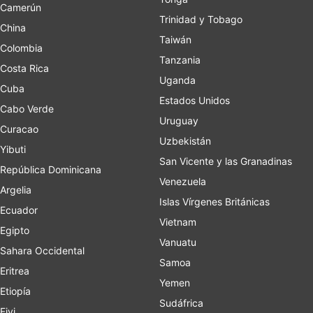
Camerún
Trinidad y Tobago
China
Taiwán
Colombia
Tanzania
Costa Rica
Uganda
Cuba
Estados Unidos
Cabo Verde
Uruguay
Curacao
Uzbekistán
Yibuti
San Vicente y las Granadinas
República Dominicana
Venezuela
Argelia
Islas Vírgenes Británicas
Ecuador
Vietnam
Egipto
Vanuatu
Sahara Occidental
Samoa
Eritrea
Yemen
Etiopía
Sudáfrica
Fiyi