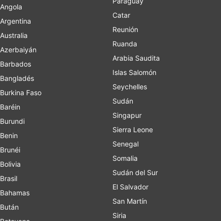
Paraguay
Angola
Catar
Argentina
Reunión
Australia
Ruanda
Azerbaiyán
Arabia Saudita
Barbados
Islas Salomón
Bangladés
Seychelles
Burkina Faso
Sudán
Baréin
Singapur
Burundi
Sierra Leone
Benin
Senegal
Brunéi
Somalia
Bolivia
Sudán del Sur
Brasil
El Salvador
Bahamas
San Martín
Bután
Siria