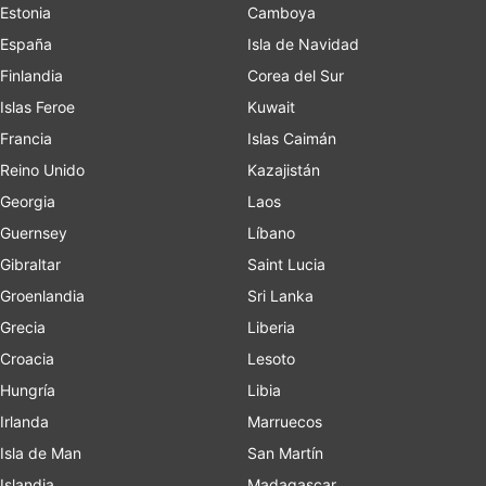
Estonia
Camboya
España
Isla de Navidad
Finlandia
Corea del Sur
Islas Feroe
Kuwait
Francia
Islas Caimán
Reino Unido
Kazajistán
Georgia
Laos
Guernsey
Líbano
Gibraltar
Saint Lucia
Groenlandia
Sri Lanka
Grecia
Liberia
Croacia
Lesoto
Hungría
Libia
Irlanda
Marruecos
Isla de Man
San Martín
Islandia
Madagascar