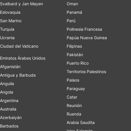
Svalbard y Jan Mayen
Oman
Eslovaquia
Panamá
San Marino
Perú
Turquía
Polinesia Francesa
Ucrania
Papúa Nueva Guinea
Ciudad del Vaticano
Filipinas
Pakistán
Emiratos Árabes Unidos
Puerto Rico
Afganistán
Territorios Palestinos
Antigua y Barbuda
Palaos
Anguila
Paraguay
Angola
Catar
Argentina
Reunión
Australia
Ruanda
Azerbaiyán
Arabia Saudita
Barbados
Islas Salomón