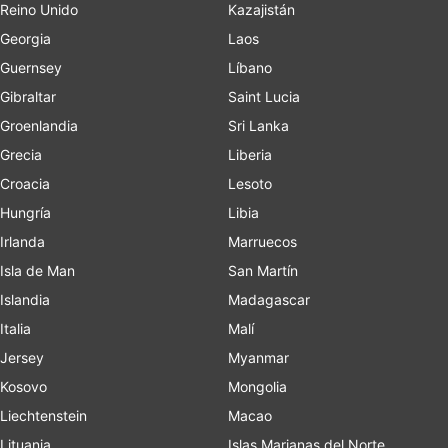
Reino Unido
Kazajistán
Georgia
Laos
Guernsey
Líbano
Gibraltar
Saint Lucia
Groenlandia
Sri Lanka
Grecia
Liberia
Croacia
Lesoto
Hungría
Libia
Irlanda
Marruecos
Isla de Man
San Martín
Islandia
Madagascar
Italia
Malí
Jersey
Myanmar
Kosovo
Mongolia
Liechtenstein
Macao
Lituania
Islas Marianas del Norte