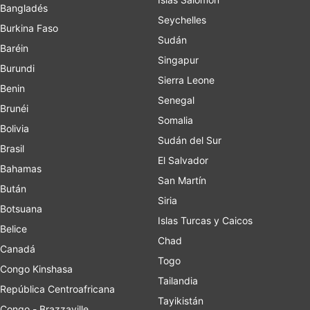
Bangladés
Seychelles
Burkina Faso
Sudán
Baréin
Singapur
Burundi
Sierra Leone
Benin
Senegal
Brunéi
Somalia
Bolivia
Sudán del Sur
Brasil
El Salvador
Bahamas
San Martín
Bután
Siria
Botsuana
Islas Turcas y Caicos
Belice
Chad
Canadá
Togo
Congo Kinshasa
Tailandia
República Centroafricana
Tayikistán
Congo - Brazzaville