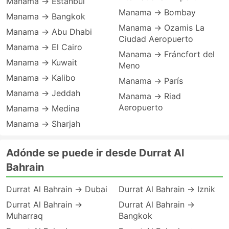
Manama → Estanbul
Manama → Bombay
Manama → Bangkok
Manama → Ozamis La
Manama → Abu Dhabi
Ciudad Aeropuerto
Manama → El Cairo
Manama → Fráncfort del
Manama → Kuwait
Meno
Manama → Kalibo
Manama → París
Manama → Jeddah
Manama → Riad
Aeropuerto
Manama → Medina
Manama → Sharjah
Adónde se puede ir desde Durrat Al
Bahrain
Durrat Al Bahrain → Dubai
Durrat Al Bahrain → Iznik
Durrat Al Bahrain →
Durrat Al Bahrain →
Muharraq
Bangkok