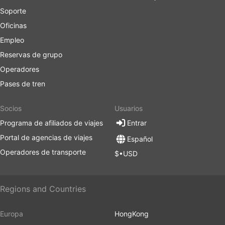
Soporte
Oficinas
Empleo
Reservas de grupo
Operadores
Pases de tren
Socios
Usuarios
Programa de afiliados de viajes
Entrar
Portal de agencias de viajes
Español
Operadores de transporte
$•USD
Regions and Countries
Europa
HongKong