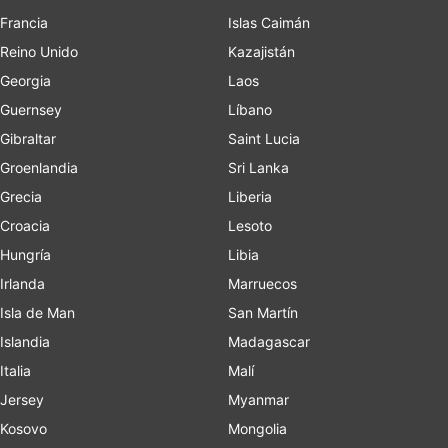
Francia
Islas Caimán
Reino Unido
Kazajistán
Georgia
Laos
Guernsey
Líbano
Gibraltar
Saint Lucia
Groenlandia
Sri Lanka
Grecia
Liberia
Croacia
Lesoto
Hungría
Libia
Irlanda
Marruecos
Isla de Man
San Martín
Islandia
Madagascar
Italia
Malí
Jersey
Myanmar
Kosovo
Mongolia