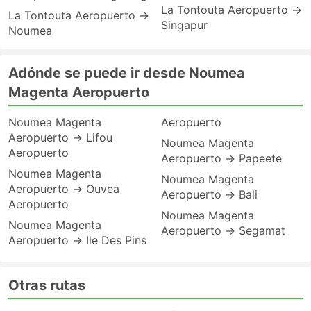
La Tontouta Aeropuerto →
La Tontouta Aeropuerto →
Singapur
Noumea
Adónde se puede ir desde Noumea
Magenta Aeropuerto
Noumea Magenta
Aeropuerto
Aeropuerto → Lifou
Noumea Magenta
Aeropuerto
Aeropuerto → Papeete
Noumea Magenta
Noumea Magenta
Aeropuerto → Ouvea
Aeropuerto → Bali
Aeropuerto
Noumea Magenta
Noumea Magenta
Aeropuerto → Segamat
Aeropuerto → Ile Des Pins
Otras rutas