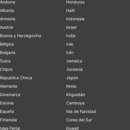
Andorra
Honduras
Albania
Haiti
Armenia
Indonesia
Austria
Israel
Bosnia y Herzegovina
India
Bélgica
Irak
Bulgaria
Irán
Suiza
Jamaica
Chipre
Jordania
Republica Checa
Japón
Alemania
Kenia
Dinamarca
Kirguistán
Estonia
Camboya
España
Isla de Navidad
Finlandia
Corea del Sur
Islas Feroe
Kuwait