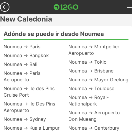
New Caledonia
Adónde se puede ir desde Noumea
Noumea → París
Noumea → Montpellier
Aeropuerto
Noumea → Bangkok
Noumea → Tokio
Noumea → Bali
Noumea → Brisbane
Noumea → París
Aeropuerto
Noumea → Mayor Geelong
Noumea → Ile des Pins
Noumea → Toulouse
Cruise Port
Noumea → Royal-
Noumea → Ile Des Pins
Nationalpark
Aeropuerto
Noumea → Aeropuerto
Noumea → Sydney
Don Mueang
Noumea → Kuala Lumpur
Noumea → Canterbury