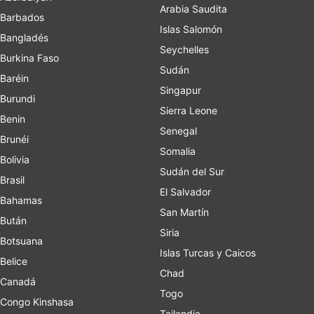
Arabia Saudita
Barbados
Islas Salomón
Bangladés
Seychelles
Burkina Faso
Sudán
Baréin
Singapur
Burundi
Sierra Leone
Benin
Senegal
Brunéi
Somalia
Bolivia
Sudán del Sur
Brasil
El Salvador
Bahamas
San Martín
Bután
Siria
Botsuana
Islas Turcas y Caicos
Belice
Chad
Canadá
Togo
Congo Kinshasa
Tailandia