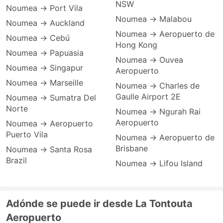
NSW
Noumea → Port Vila
Noumea → Malabou
Noumea → Auckland
Noumea → Aeropuerto de
Noumea → Cebú
Hong Kong
Noumea → Papuasia
Noumea → Ouvea
Noumea → Singapur
Aeropuerto
Noumea → Marseille
Noumea → Charles de
Gaulle Airport 2E
Noumea → Sumatra Del
Norte
Noumea → Ngurah Rai
Aeropuerto
Noumea → Aeropuerto
Puerto Vila
Noumea → Aeropuerto de
Brisbane
Noumea → Santa Rosa
Brazil
Noumea → Lifou Island
Adónde se puede ir desde La Tontouta
Aeropuerto