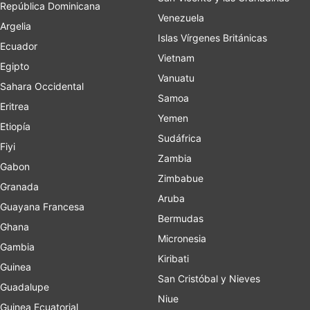
República Dominicana
Venezuela
Argelia
Islas Vírgenes Británicas
Ecuador
Vietnam
Egipto
Vanuatu
Sahara Occidental
Samoa
Eritrea
Yemen
Etiopía
Sudáfrica
Fiyi
Zambia
Gabon
Zimbabue
Granada
Aruba
Guayana Francesa
Bermudas
Ghana
Micronesia
Gambia
Kiribati
Guinea
San Cristóbal y Nieves
Guadalupe
Niue
Guinea Ecuatorial