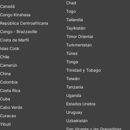
Chad
Canadá
Togo
Congo Kinshasa
Tailandia
República Centroafricana
Tayikistán
Congo - Brazzaville
Timor Oriental
Costa de Marfil
Turkmenistan
Islas Cook
Túnez
Chile
Tonga
Camerún
Trinidad y Tobago
China
Taiwán
Colombia
Tanzania
Costa Rica
Uganda
Cuba
Estados Unidos
Cabo Verde
Uruguay
Curacao
Uzbekistán
Yibuti
San Vicente y las Granadinas