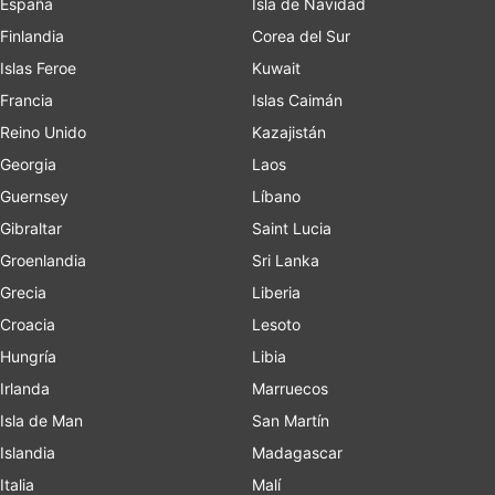
España
Isla de Navidad
Finlandia
Corea del Sur
Islas Feroe
Kuwait
Francia
Islas Caimán
Reino Unido
Kazajistán
Georgia
Laos
Guernsey
Líbano
Gibraltar
Saint Lucia
Groenlandia
Sri Lanka
Grecia
Liberia
Croacia
Lesoto
Hungría
Libia
Irlanda
Marruecos
Isla de Man
San Martín
Islandia
Madagascar
Italia
Malí