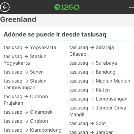
Greenland
Adónde se puede ir desde tasiusaq
tasiusaq → Yogyakarta
tasiusaq → Sidareja
Cilacap
tasiusaq → Stasiun
Yogyakarta
tasiusaq → Surabaya
tasiusaq → Senen
tasiusaq → Bandung
tasiusaq → Stasiun
tasiusaq → Madiun Madiun
Lempuyangan
tasiusaq → Klaten
tasiusaq → Cirebon
tasiusaq → Lempuyangan
Prujakan
tasiusaq → Jember Griya
tasiusaq → Cikampek
Mangli
tasiusaq → Cirebon
tasiusaq → Solo
tasiusaq → Kiaracondong
tasiusaq → Jember