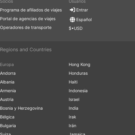
Socios
Usuarios
Programa de afiliados de viajes
Entrar
Portal de agencias de viajes
Español
Operadores de transporte
$•USD
Regions and Countries
Europa
Hong Kong
Andorra
Honduras
Albania
Haiti
Armenia
Indonesia
Austria
Israel
Bosnia y Herzegovina
India
Bélgica
Irak
Bulgaria
Irán
Suiza
Jamaica