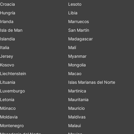
Croacia
Lesoto
Hungría
Libia
Irlanda
Marruecos
Isla de Man
San Martín
Islandia
Madagascar
Italia
Malí
Jersey
Myanmar
Kosovo
Mongolia
Liechtenstein
Macao
Lituania
Islas Marianas del Norte
Luxemburgo
Martinica
Letonia
Mauritania
Mónaco
Mauricio
Moldavia
Maldivas
Montenegro
Malaui