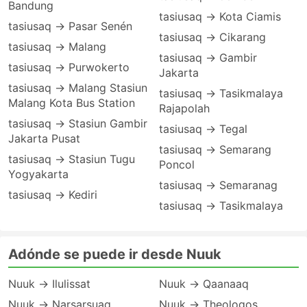
Bandung
tasiusaq → Kota Ciamis
tasiusaq → Pasar Senén
tasiusaq → Cikarang
tasiusaq → Malang
tasiusaq → Gambir
tasiusaq → Purwokerto
Jakarta
tasiusaq → Malang Stasiun
tasiusaq → Tasikmalaya
Malang Kota Bus Station
Rajapolah
tasiusaq → Stasiun Gambir
tasiusaq → Tegal
Jakarta Pusat
tasiusaq → Semarang
tasiusaq → Stasiun Tugu
Poncol
Yogyakarta
tasiusaq → Semaranag
tasiusaq → Kediri
tasiusaq → Tasikmalaya
Adónde se puede ir desde Nuuk
Nuuk → Ilulissat
Nuuk → Qaanaaq
Nuuk → Narsarsuaq
Nuuk → Theologos