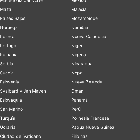
Macedonia del Norte
Mexico
Malta
Malasia
Países Bajos
Mozambique
Noruega
Namibia
Polonia
Nueva Caledonia
Portugal
Niger
Rumania
Nigeria
Serbia
Nicaragua
Suecia
Nepal
Eslovenia
Nueva Zelanda
Svalbard y Jan Mayen
Oman
Eslovaquia
Panamá
San Marino
Perú
Turquía
Polinesia Francesa
Ucrania
Papúa Nueva Guinea
Ciudad del Vaticano
Filipinas