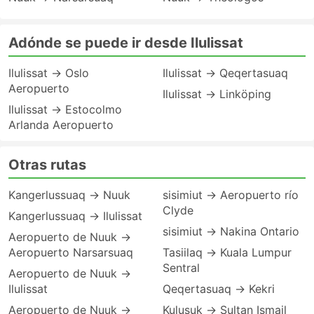
Adónde se puede ir desde Ilulissat
Ilulissat → Oslo
Ilulissat → Qeqertasuaq
Aeropuerto
Ilulissat → Linköping
Ilulissat → Estocolmo
Arlanda Aeropuerto
Otras rutas
Kangerlussuaq → Nuuk
sisimiut → Aeropuerto río
Clyde
Kangerlussuaq → Ilulissat
sisimiut → Nakina Ontario
Aeropuerto de Nuuk →
Aeropuerto Narsarsuaq
Tasiilaq → Kuala Lumpur
Sentral
Aeropuerto de Nuuk →
Ilulissat
Qeqertasuaq → Kekri
Aeropuerto de Nuuk →
Kulusuk → Sultan Ismail