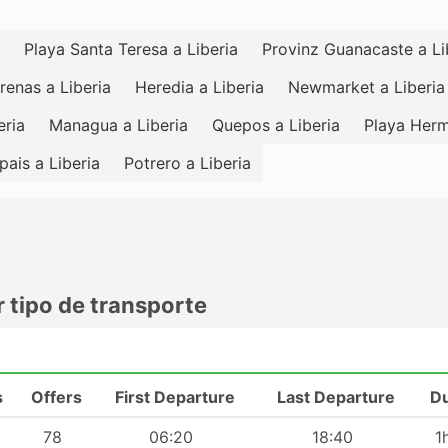
Playa Santa Teresa a Liberia
Provinz Guanacaste a Li
enas a Liberia
Heredia a Liberia
Newmarket a Liberia
eria
Managua a Liberia
Quepos a Liberia
Playa Herm
pais a Liberia
Potrero a Liberia
 tipo de transporte
s
Offers
First Departure
Last Departure
Du
78
06:20
18:40
1