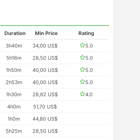
Duration
Min Price
Rating
3h40m
34,00 US$
5.0
5h16m
28,50 US$
5.0
1h50m
40,00 US$
5.0
2h53m
40,00 US$
5.0
1h30m
28,82 US$
4.0
4h0m
51,70 US$
1h0m
44,80 US$
5h25m
28,50 US$