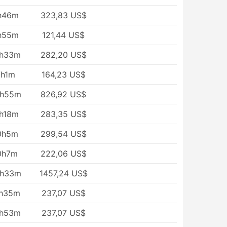
h46m
323,83 US$
h55m
121,44 US$
3h33m
282,20 US$
7h1m
164,23 US$
7h55m
826,92 US$
1h18m
283,35 US$
0h5m
299,54 US$
0h7m
222,06 US$
7h33m
1457,24 US$
7h35m
237,07 US$
6h53m
237,07 US$