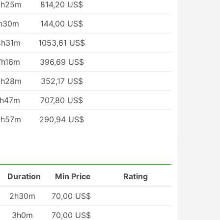
2h25m
814,20 US$
h30m
144,00 US$
4h31m
1053,61 US$
7h16m
396,69 US$
2h28m
352,17 US$
7h47m
707,80 US$
5h57m
290,94 US$
Duration
Min Price
Rating
2h30m
70,00 US$
3h0m
70,00 US$