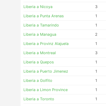
Liberia a Nicoya
3
Liberia a Punta Arenas
1
Liberia a Tamarindo
1
Liberia a Managua
2
Liberia a Provinz Alajuela
1
Liberia a Montreal
3
Liberia a Quepos
1
Liberia a Puerto Jimenez
1
Liberia a Golfito
1
Liberia a Limon Province
1
Liberia a Toronto
1