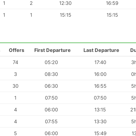
1
2
12:30
16:59
1
1
15:15
15:15
s
Offers
First Departure
Last Departure
Du
74
05:20
17:40
3
3
08:30
16:00
0
30
06:30
16:55
5
1
07:50
07:50
5
4
06:00
13:15
2
4
07:55
13:30
5
5
06:00
15:49
1