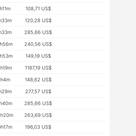
h11m
108,71 US$
h33m
120,28 US$
h33m
285,66 US$
3h56m
240,56 US$
2h53m
149,19 US$
6h19m
1187,19 US$
8h4m
148,62 US$
h29m
277,57 US$
1h40m
285,66 US$
6h20m
263,69 US$
0h17m
196,03 US$