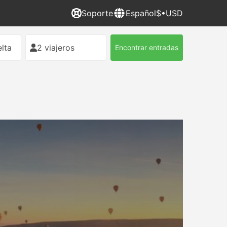
Soporte
Español
$•USD
lta
2 viajeros
Encontrar entradas