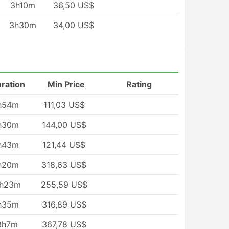
3h10m
36,50 US$
3h30m
34,00 US$
ration
Min Price
Rating
h54m
111,03 US$
h30m
144,00 US$
h43m
121,44 US$
h20m
318,63 US$
1h23m
255,59 US$
h35m
316,89 US$
3h7m
367,78 US$