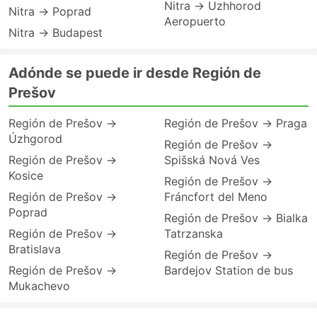
Nitra → Uzhhorod
Nitra → Poprad
Aeropuerto
Nitra → Budapest
Adónde se puede ir desde Región de
Prešov
Región de Prešov →
Región de Prešov → Praga
Úzhgorod
Región de Prešov →
Región de Prešov →
Spišská Nová Ves
Kosice
Región de Prešov →
Región de Prešov →
Fráncfort del Meno
Poprad
Región de Prešov → Bialka
Región de Prešov →
Tatrzanska
Bratislava
Región de Prešov →
Región de Prešov →
Bardejov Station de bus
Mukachevo