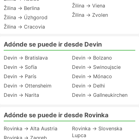
Žilina → Viena
Žilina → Berlina
Žilina → Zvolen
Žilina → Úzhgorod
Žilina → Cracovia
Adónde se puede ir desde Devin
Devin → Bratislava
Devin → Bolzano
Devin → Sofía
Devin → Swinoujscie
Devin → París
Devin → Mónaco
Devin → Ottensheim
Devin → Delhi
Devin → Narita
Devin → Gallneukirchen
Adónde se puede ir desde Rovinka
Rovinka → Alta Austria
Rovinka → Slovenska
Lupca
Rovinka → Zagreb