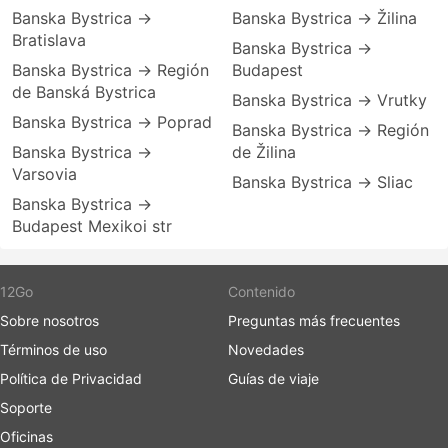
Banska Bystrica →
Banska Bystrica → Žilina
Bratislava
Banska Bystrica →
Banska Bystrica → Región
Budapest
de Banská Bystrica
Banska Bystrica → Vrutky
Banska Bystrica → Poprad
Banska Bystrica → Región
Banska Bystrica →
de Žilina
Varsovia
Banska Bystrica → Sliac
Banska Bystrica →
Budapest Mexikoi str
12Go
Contenido
Sobre nosotros
Preguntas más frecuentes
Términos de uso
Novedades
Política de Privacidad
Guías de viaje
Soporte
Oficinas