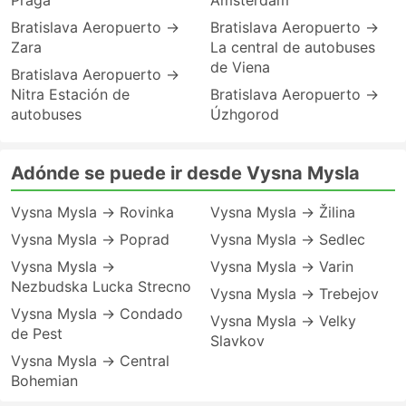
Praga
Amsterdam
Bratislava Aeropuerto →
Bratislava Aeropuerto →
Zara
La central de autobuses
de Viena
Bratislava Aeropuerto →
Nitra Estación de
Bratislava Aeropuerto →
autobuses
Úzhgorod
Adónde se puede ir desde Vysna Mysla
Vysna Mysla → Rovinka
Vysna Mysla → Žilina
Vysna Mysla → Poprad
Vysna Mysla → Sedlec
Vysna Mysla →
Vysna Mysla → Varin
Nezbudska Lucka Strecno
Vysna Mysla → Trebejov
Vysna Mysla → Condado
Vysna Mysla → Velky
de Pest
Slavkov
Vysna Mysla → Central
Bohemian