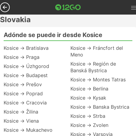
Slovakia
Adónde se puede ir desde Kosice
Kosice → Bratislava
Kosice → Fráncfort del
Meno
Kosice → Praga
Kosice → Región de
Kosice → Úzhgorod
Banská Bystrica
Kosice → Budapest
Kosice → Montes Tatras
Kosice → Prešov
Kosice → Berlina
Kosice → Poprad
Kosice → Kysak
Kosice → Cracovia
Kosice → Banska Bystrica
Kosice → Žilina
Kosice → Strba
Kosice → Viena
Kosice → Zvolen
Kosice → Mukachevo
Kosice → Varsovia