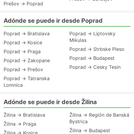
Prešov → Poprad
Adónde se puede ir desde Poprad
Poprad → Bratislava
Poprad → Liptovsky
Mikulas
Poprad → Kosice
Poprad → Strbske Pleso
Poprad → Praga
Poprad → Budapest
Poprad → Zakopane
Poprad → Cesky Tesin
Poprad → Prešov
Poprad → Tatranska
Lomnica
Adónde se puede ir desde Žilina
Žilina → Bratislava
Žilina → Región de Banská
Bystrica
Žilina → Praga
Žilina → Budapest
Žilina → Kosice