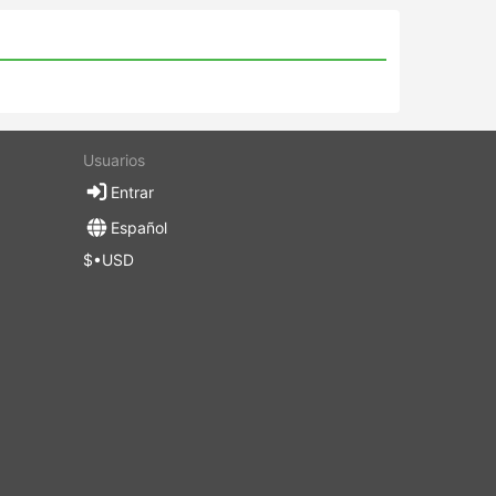
Usuarios
Entrar
Español
$•USD