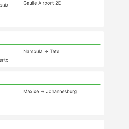
Gaulle Airport 2E
pula
Nampula → Tete
erto
Maxixe → Johannesburg