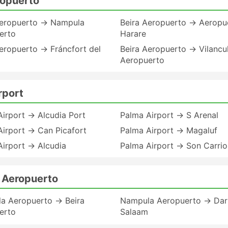
ropuerto
Aeropuerto → Nampula
Beira Aeropuerto → Aeropu
erto
Harare
eropuerto → Fráncfort del
Beira Aeropuerto → Vilancu
Aeropuerto
rport
irport → Alcudia Port
Palma Airport → S Arenal
irport → Can Picafort
Palma Airport → Magaluf
Airport → Alcudia
Palma Airport → Son Carrio
 Aeropuerto
a Aeropuerto → Beira
Nampula Aeropuerto → Dar
erto
Salaam