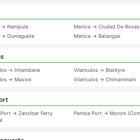
 → Nampula
Manica → Ciudad De Roxas
 → Dumaguete
Manica → Batangas
os
ulos → Inhambane
Vilanculos → Blantyre
ulos → Maxixe
Vilanculos → Chimanimani
ort
Port → Zanzibar Ferry
Pemba Port → Moroni (Com
l