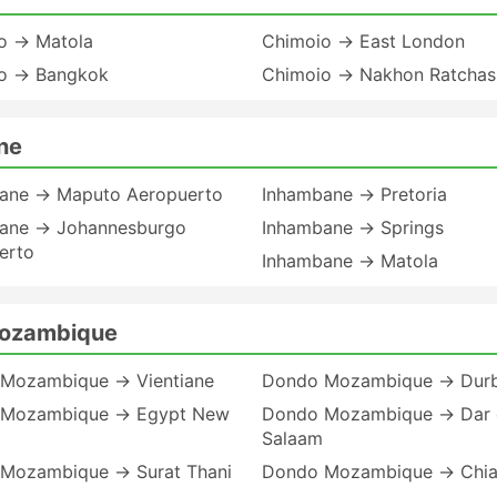
o → Matola
Chimoio → East London
o → Bangkok
Chimoio → Nakhon Ratchas
ne
ane → Maputo Aeropuerto
Inhambane → Pretoria
ane → Johannesburgo
Inhambane → Springs
erto
Inhambane → Matola
Mozambique
Mozambique → Vientiane
Dondo Mozambique → Dur
Mozambique → Egypt New
Dondo Mozambique → Dar 
Salaam
Mozambique → Surat Thani
Dondo Mozambique → Chia