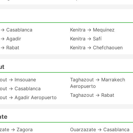
a → Casablanca
Kenitra → Mequinez
 → Agadir
Kenitra → Safí
 → Rabat
Kenitra → Chefchaouen
ut
out → Imsouane
Taghazout → Marrakech
Aeropuerto
out → Casablanca
Taghazout → Rabat
out → Agadir Aeropuerto
ate
zate → Zagora
Ouarzazate → Casablanca