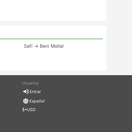
Safí → Beni Mellal
Usuarios
Entrar
Español
$•USD