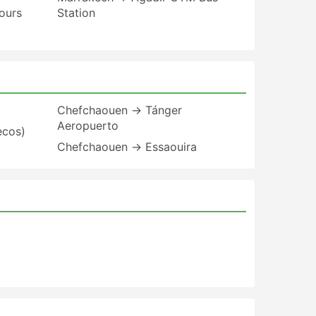
ours
Station
Chefchaouen → Tánger
Aeropuerto
ecos)
Chefchaouen → Essaouira