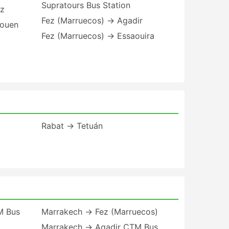
Supratours Bus Station
ez
Fez (Marruecos) → Agadir
aouen
Fez (Marruecos) → Essaouira
Rabat → Tetuán
M Bus
Marrakech → Fez (Marruecos)
Marrakech → Agadir CTM Bus