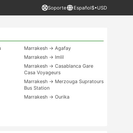
Soporte
Español
$•USD
u
Marrakesh → Agafay
Marrakesh → Imlil
Marrakesh → Casablanca Gare
Casa Voyageurs
Marrakesh → Merzouga Supratours
Bus Station
Marrakesh → Ourika