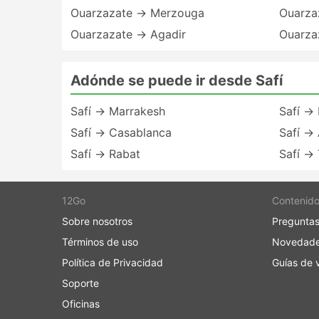
Ouarzazate → Merzouga
Ouarza
Ouarzazate → Agadir
Ouarza
Adónde se puede ir desde Safí
Safí → Marrakesh
Safí → 
Safí → Casablanca
Safí → 
Safí → Rabat
Safí →
12Go
Contenid
Sobre nosotros
Preguntas
Términos de uso
Novedad
Política de Privacidad
Guías de v
Soporte
Oficinas