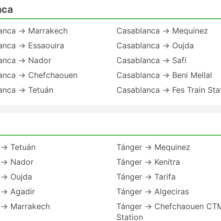
nca
anca → Marrakech
Casablanca → Mequinez
anca → Essaouira
Casablanca → Oujda
anca → Nador
Casablanca → Safí
anca → Chefchaouen
Casablanca → Beni Mellal
anca → Tetuán
Casablanca → Fes Train Sta
 → Tetuán
Tánger → Mequinez
 → Nador
Tánger → Kenitra
 → Oujda
Tánger → Tarifa
 → Agadir
Tánger → Algeciras
 → Marrakech
Tánger → Chefchaouen CT
Station