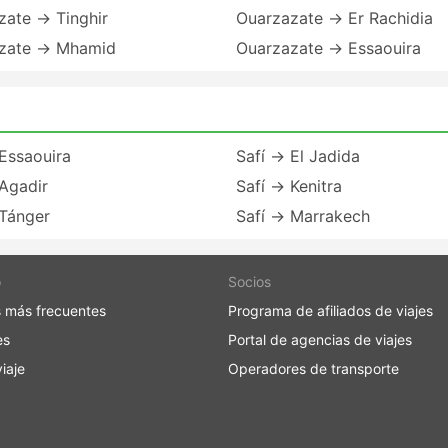
zate → Tinghir
Ouarzazate → Er Rachidia
zate → Mhamid
Ouarzazate → Essaouira
Essaouira
Safí → El Jadida
Agadir
Safí → Kenitra
 Tánger
Safí → Marrakech
o
Socios
 más frecuentes
Programa de afiliados de viajes
es
Portal de agencias de viajes
iaje
Operadores de transporte