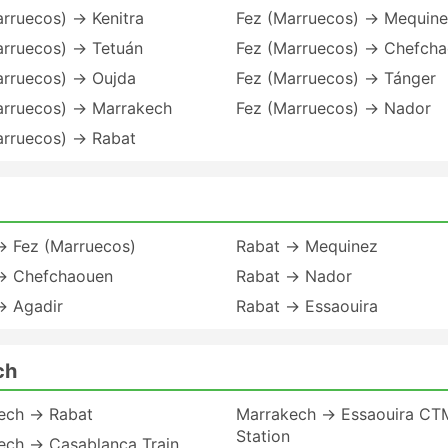
rruecos) → Kenitra
Fez (Marruecos) → Mequin
arruecos) → Tetuán
Fez (Marruecos) → Chefch
arruecos) → Oujda
Fez (Marruecos) → Tánger
arruecos) → Marrakech
Fez (Marruecos) → Nador
arruecos) → Rabat
→ Fez (Marruecos)
Rabat → Mequinez
→ Chefchaouen
Rabat → Nador
→ Agadir
Rabat → Essaouira
ch
ech → Rabat
Marrakech → Essaouira CT
Station
ech → Casablanca Train