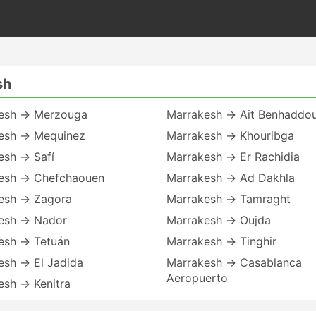
sh
esh → Merzouga
Marrakesh → Ait Benhaddo
esh → Mequinez
Marrakesh → Khouribga
esh → Safí
Marrakesh → Er Rachidia
esh → Chefchaouen
Marrakesh → Ad Dakhla
esh → Zagora
Marrakesh → Tamraght
esh → Nador
Marrakesh → Oujda
esh → Tetuán
Marrakesh → Tinghir
esh → El Jadida
Marrakesh → Casablanca
Aeropuerto
esh → Kenitra