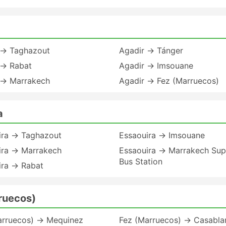
 → Taghazout
Agadir → Tánger
 → Rabat
Agadir → Imsouane
 → Marrakech
Agadir → Fez (Marruecos)
a
ira → Taghazout
Essaouira → Imsouane
ira → Marrakech
Essaouira → Marrakech Sup
Bus Station
ira → Rabat
ruecos)
arruecos) → Mequinez
Fez (Marruecos) → Casabla