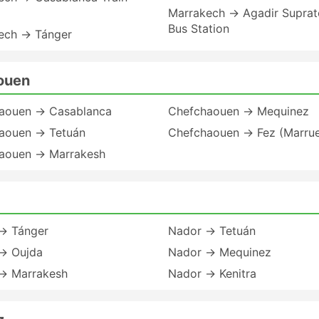
Marrakech → Agadir Suprat
Bus Station
ech → Tánger
ouen
aouen → Casablanca
Chefchaouen → Mequinez
aouen → Tetuán
Chefchaouen → Fez (Marru
aouen → Marrakesh
→ Tánger
Nador → Tetuán
→ Oujda
Nador → Mequinez
→ Marrakesh
Nador → Kenitra