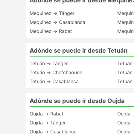
Adónde se puede ir desde Mequine
Mequinez → Tánger
Mequin
Mequinez → Casablanca
Mequin
Mequinez → Rabat
Mequin
Adónde se puede ir desde Tetuán
Tetuán → Tánger
Tetuán
Tetuán → Chefchaouen
Tetuán
Tetuán → Casablanca
Tetuán
Adónde se puede ir desde Oujda
Oujda → Rabat
Oujda 
Oujda → Tánger
Oujda 
Oujda → Casablanca
Oujda 