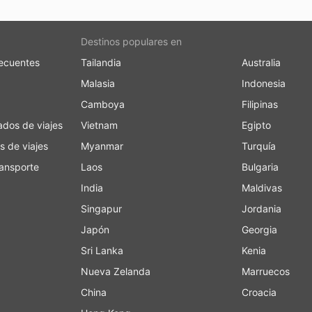
Destinos populares en
ecuentes
Tailandia
Australia
Malasia
Indonesia
Camboya
Filipinas
ados de viajes
Vietnam
Egipto
s de viajes
Myanmar
Turquía
ansporte
Laos
Bulgaria
India
Maldivas
Singapur
Jordania
Japón
Georgia
Sri Lanka
Kenia
Nueva Zelanda
Marruecos
China
Croacia