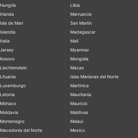
Hungría
Libia
Irlanda
Marruecos
Isla de Man
San Martín
Islandia
Madagascar
Italia
Malí
Jersey
Myanmar
Kosovo
Mongolia
Liechtenstein
Macao
Lituania
Islas Marianas del Norte
Luxemburgo
Martinica
Letonia
Mauritania
Mónaco
Mauricio
Moldavia
Maldivas
Montenegro
Malaui
Macedonia del Norte
Mexico