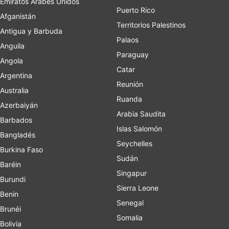
Emiratos Árabes Unidos
Puerto Rico
Afganistán
Territorios Palestinos
Antigua y Barbuda
Palaos
Anguila
Paraguay
Angola
Catar
Argentina
Reunión
Australia
Ruanda
Azerbaiyán
Arabia Saudita
Barbados
Islas Salomón
Bangladés
Seychelles
Burkina Faso
Sudán
Baréin
Singapur
Burundi
Sierra Leone
Benin
Senegal
Brunéi
Somalia
Bolivia