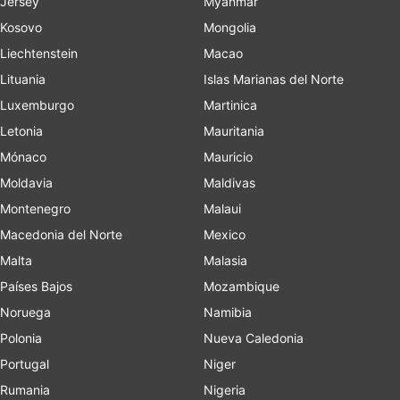
Jersey
Myanmar
Kosovo
Mongolia
Liechtenstein
Macao
Lituania
Islas Marianas del Norte
Luxemburgo
Martinica
Letonia
Mauritania
Mónaco
Mauricio
Moldavia
Maldivas
Montenegro
Malaui
Macedonia del Norte
Mexico
Malta
Malasia
Países Bajos
Mozambique
Noruega
Namibia
Polonia
Nueva Caledonia
Portugal
Niger
Rumania
Nigeria