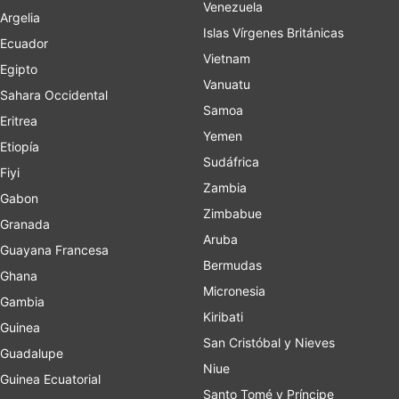
Venezuela
Argelia
Islas Vírgenes Británicas
Ecuador
Vietnam
Egipto
Vanuatu
Sahara Occidental
Samoa
Eritrea
Yemen
Etiopía
Sudáfrica
Fiyi
Zambia
Gabon
Zimbabue
Granada
Aruba
Guayana Francesa
Bermudas
Ghana
Micronesia
Gambia
Kiribati
Guinea
San Cristóbal y Nieves
Guadalupe
Niue
Guinea Ecuatorial
Santo Tomé y Príncipe