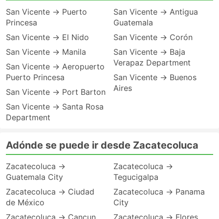
San Vicente → Puerto
San Vicente → Antigua
Princesa
Guatemala
San Vicente → El Nido
San Vicente → Corón
San Vicente → Manila
San Vicente → Baja
Verapaz Department
San Vicente → Aeropuerto
Puerto Princesa
San Vicente → Buenos
Aires
San Vicente → Port Barton
San Vicente → Santa Rosa
Department
Adónde se puede ir desde Zacatecoluca
Zacatecoluca →
Zacatecoluca →
Guatemala City
Tegucigalpa
Zacatecoluca → Ciudad
Zacatecoluca → Panama
de México
City
Zacatecoluca → Cancun
Zacatecoluca → Flores