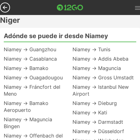
Niger
Adónde se puede ir desde Niamey
Niamey → Guangzhou
Niamey → Tunis
Niamey → Casablanca
Niamey → Addis Abeba
Niamey → Bamako
Niamey → Maguncia
Niamey → Ouagadougou
Niamey → Gross Umstadt
Niamey → Fráncfort del
Niamey → Istanbul New
Meno
Airport
Niamey → Bamako
Niamey → Dieburg
Aeropuerto
Niamey → Kati
Niamey → Maguncia
Niamey → Darmstadt
Bingen
Niamey → Düsseldorf
Niamey → Offenbach del