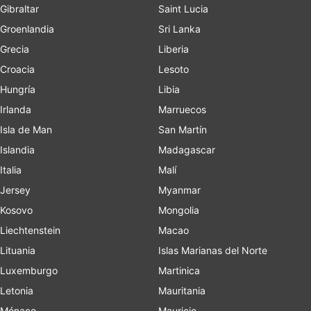
Gibraltar
Saint Lucia
Groenlandia
Sri Lanka
Grecia
Liberia
Croacia
Lesoto
Hungría
Libia
Irlanda
Marruecos
Isla de Man
San Martín
Islandia
Madagascar
Italia
Malí
Jersey
Myanmar
Kosovo
Mongolia
Liechtenstein
Macao
Lituania
Islas Marianas del Norte
Luxemburgo
Martinica
Letonia
Mauritania
Mónaco
Mauricio