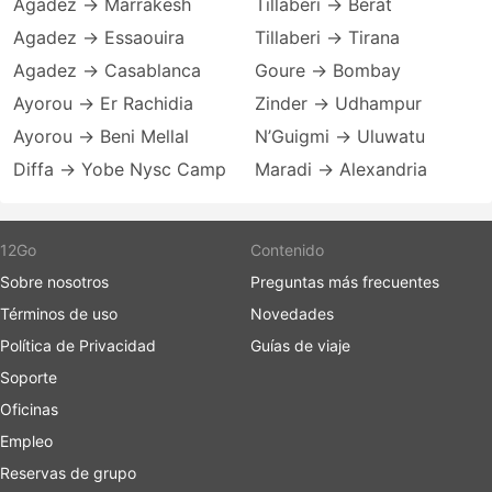
Agadez → Marrakesh
Tillaberi → Berat
Agadez → Essaouira
Tillaberi → Tirana
Agadez → Casablanca
Goure → Bombay
Ayorou → Er Rachidia
Zinder → Udhampur
Ayorou → Beni Mellal
N’Guigmi → Uluwatu
Diffa → Yobe Nysc Camp
Maradi → Alexandria
12Go
Contenido
Sobre nosotros
Preguntas más frecuentes
Términos de uso
Novedades
Política de Privacidad
Guías de viaje
Soporte
Oficinas
Empleo
Reservas de grupo