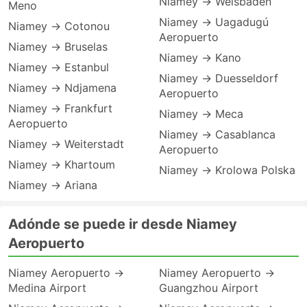
Niamey → Weisbaden
Meno
Niamey → Uagadugú
Niamey → Cotonou
Aeropuerto
Niamey → Bruselas
Niamey → Kano
Niamey → Estanbul
Niamey → Duesseldorf
Niamey → Ndjamena
Aeropuerto
Niamey → Frankfurt
Niamey → Meca
Aeropuerto
Niamey → Casablanca
Niamey → Weiterstadt
Aeropuerto
Niamey → Khartoum
Niamey → Krolowa Polska
Niamey → Ariana
Adónde se puede ir desde Niamey
Aeropuerto
Niamey Aeropuerto →
Niamey Aeropuerto →
Medina Airport
Guangzhou Airport