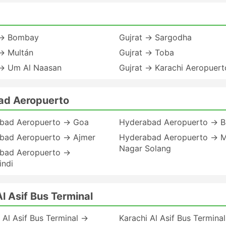
 → Bombay
Gujrat → Sargodha
 → Multán
Gujrat → Toba
 → Um Al Naasan
Gujrat → Karachi Aeropuert
ad Aeropuerto
bad Aeropuerto → Goa
Hyderabad Aeropuerto → Ba
bad Aeropuerto → Ajmer
Hyderabad Aeropuerto → M
Nagar Solang
bad Aeropuerto →
indi
l Asif Bus Terminal
 Al Asif Bus Terminal →
Karachi Al Asif Bus Termina