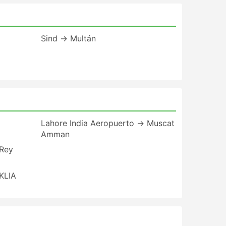
Sind → Multán
Lahore India Aeropuerto → Muscat
Amman
 Rey
KLIA