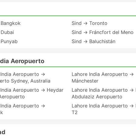
 Bangkok
Sind → Toronto
 Dubai
Sind → Fráncfort del Meno
 Punyab
Sind → Baluchistán
ndia Aeropuerto
 India Aeropuerto →
Lahore India Aeropuerto →
rto Sydney, Australia
Mánchester
 India Aeropuerto → Heydar
Lahore India Aeropuerto →
 Aeropuerto
Abdulaziz Aeropuerto
 India Aeropuerto →
Lahore India Aeropuerto → 
ok
T2
ad