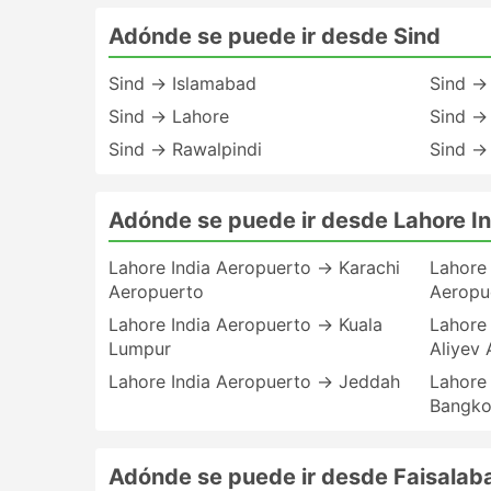
Adónde se puede ir desde Sind
Sind → Islamabad
Sind →
Sind → Lahore
Sind →
Sind → Rawalpindi
Sind →
Adónde se puede ir desde Lahore I
Lahore India Aeropuerto → Karachi
Lahore
Aeropuerto
Aeropue
Lahore India Aeropuerto → Kuala
Lahore
Lumpur
Aliyev
Lahore India Aeropuerto → Jeddah
Lahore
Bangk
Adónde se puede ir desde Faisalab