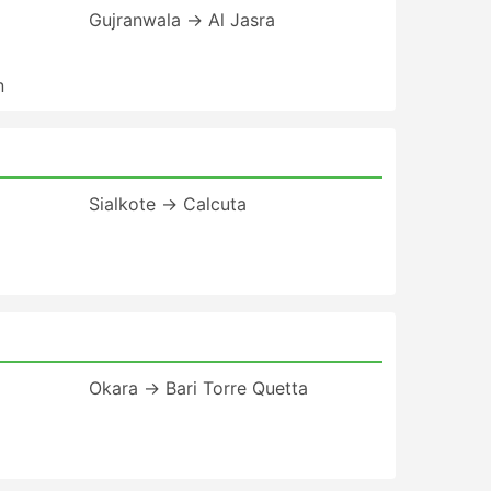
Gujranwala → Al Jasra
n
Sialkote → Calcuta
Okara → Bari Torre Quetta