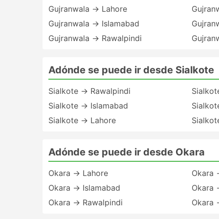
Gujranwala → Lahore
Gujran
Gujranwala → Islamabad
Gujran
Gujranwala → Rawalpindi
Gujran
Adónde se puede ir desde Sialkote
Sialkote → Rawalpindi
Sialkot
Sialkote → Islamabad
Sialko
Sialkote → Lahore
Sialko
Adónde se puede ir desde Okara
Okara → Lahore
Okara 
Okara → Islamabad
Okara 
Okara → Rawalpindi
Okara 