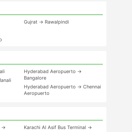
Gujrat → Rawalpindi
o
li
Hyderabad Aeropuerto →
Bangalore
anali
Hyderabad Aeropuerto → Chennai
Aeropuerto
l →
Karachi Al Asif Bus Terminal →