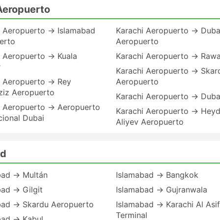
Aeropuerto
i Aeropuerto → Islamabad
Karachi Aeropuerto → Duba
erto
Aeropuerto
i Aeropuerto → Kuala
Karachi Aeropuerto → Rawa
r
Karachi Aeropuerto → Skar
i Aeropuerto → Rey
Aeropuerto
ziz Aeropuerto
Karachi Aeropuerto → Duba
i Aeropuerto → Aeropuerto
Karachi Aeropuerto → Heyd
cional Dubai
Aliyev Aeropuerto
ad
bad → Multán
Islamabad → Bangkok
ad → Gilgit
Islamabad → Gujranwala
bad → Skardu Aeropuerto
Islamabad → Karachi Al Asi
Terminal
bad → Kabul