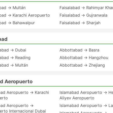
abad → Multán
Faisalabad → Rahimyar Kha
abad → Karachi Aeropuerto
Faisalabad → Gujranwala
abad → Bahawalpur
Faisalabad → Sharjah
bad
abad → Dubai
Abbottabad → Basra
abad → Reading
Abbottabad → Hangzhou
abad → Multán
Abbottabad → Zhejiang
ad Aeropuerto
bad Aeropuerto → Karachi
Islamabad Aeropuerto → H
erto
Aliyev Aeropuerto
bad Aeropuerto →
Islamabad Aeropuerto → L
rto Internacional Dubai