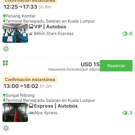
Confirmación instantánea
12:25
17:33
5h 8m
Penang Komtar
Terminal Bersepadu Selatan en Kuala Lumpur
VIP | Autobús
3.6
Billion Stars Express
USD 15
Reservar
Impuestos incluidos
|
por adulto
Confirmación instantánea
13:00
18:02
5h 2m
Sungai Nibong
Terminal Bersepadu Selatan en Kuala Lumpur
Express | Autobús
4.3
Alya Xpress