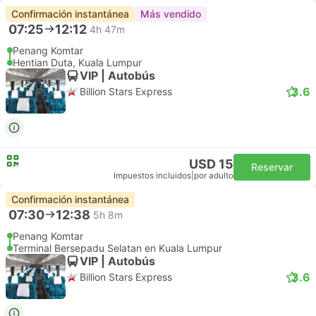
Confirmación instantánea
Más vendido
07:25
12:12
4h 47m
Penang Komtar
Hentian Duta, Kuala Lumpur
VIP | Autobús
3.6
Billion Stars Express
USD 15
Reservar
Impuestos incluidos
|
por adulto
Confirmación instantánea
07:30
12:38
5h 8m
Penang Komtar
Terminal Bersepadu Selatan en Kuala Lumpur
VIP | Autobús
3.6
Billion Stars Express