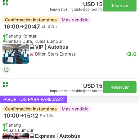
USD 15
Reservar
Impuestos incluidos
|
por adulto
Confirmación instantánea
Más vendido
16:00
20:47
4h 47m
Penang Komtar
Hentian Duta, Kuala Lumpur
VIP | Autobús
3.6
Billion Stars Express
USD 15
Reservar
Impuestos incluidos
|
por adulto
FAVORITOS PARA PAREJAS
Confirmación instantánea
Más vendido
10:00
15:12
5h 12m
Penang
Kuala Lumpur
Express | Autobús