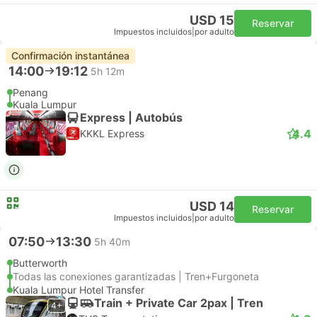
USD 15
Reservar
Impuestos incluidos
|
por adulto
Confirmación instantánea
14:00
19:12
5h 12m
Penang
Kuala Lumpur
Express | Autobús
4.4
KKKL Express
USD 14
Reservar
Impuestos incluidos
|
por adulto
07:50
13:30
5h 40m
Butterworth
Todas las conexiones garantizadas | Tren+Furgoneta
Kuala Lumpur Hotel Transfer
Train + Private Car 2pax | Tren
4+