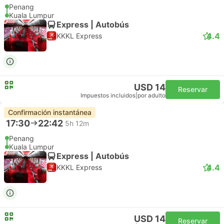
Penang
Kuala Lumpur
Express | Autobús
4.4
KKKL Express
USD 14
Reservar
Impuestos incluidos
|
por adulto
Confirmación instantánea
17:30
22:42
5h 12m
Penang
Kuala Lumpur
Express | Autobús
4.4
KKKL Express
USD 14
Reservar