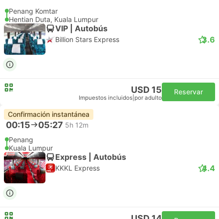
Penang Komtar
Hentian Duta, Kuala Lumpur
VIP | Autobús
3.6
Billion Stars Express
USD 15
Reservar
Impuestos incluidos
|
por adulto
Confirmación instantánea
00:15
05:27
5h 12m
Penang
Kuala Lumpur
Express | Autobús
4.4
KKKL Express
USD 14