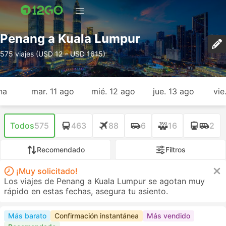
Penang a Kuala Lumpur
575 viajes (USD 12 – USD 1615)
na
mar. 11 ago
mié. 12 ago
jue. 13 ago
vie
Todos
575
463
88
6
16
2
Recomendado
Filtros
¡Muy solicitado!
Los viajes de Penang a Kuala Lumpur se agotan muy
rápido en estas fechas, asegura tu asiento.
Más barato
Confirmación instantánea
Más vendido