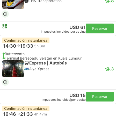
4.8
THS Transportation
USD 61
Reservar
Impuestos incluidos
|
por cabina
Confirmación instantánea
14:30
19:33
5h 3m
Butterworth
Terminal Bersepadu Selatan en Kuala Lumpur
Express | Autobús
4.3
Alya Xpress
USD 15
Reservar
Impuestos incluidos
|
por adulto
Confirmación instantánea
16:46
21:33
4h 47m