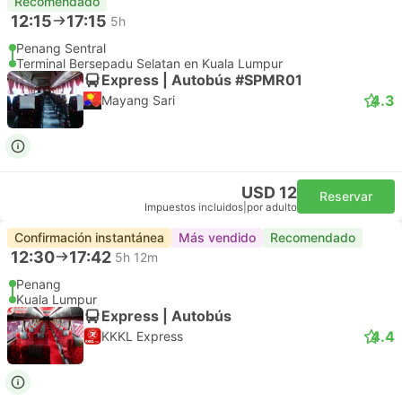
Recomendado
12:15
17:15
5h
Penang Sentral
Terminal Bersepadu Selatan en Kuala Lumpur
Express | Autobús #SPMR01
4.3
Mayang Sari
USD 12
Reservar
Impuestos incluidos
|
por adulto
Confirmación instantánea
Más vendido
Recomendado
12:30
17:42
5h 12m
Penang
Kuala Lumpur
Express | Autobús
4.4
KKKL Express