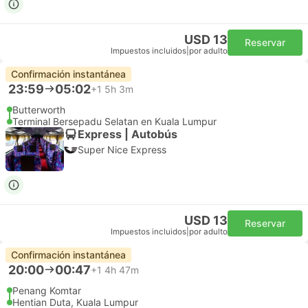
USD 13
Reservar
Impuestos incluidos
|
por adulto
Confirmación instantánea
23:59
05:02
+1
5h 3m
Butterworth
Terminal Bersepadu Selatan en Kuala Lumpur
Express | Autobús
Super Nice Express
USD 13
Reservar
Impuestos incluidos
|
por adulto
Confirmación instantánea
20:00
00:47
+1
4h 47m
Penang Komtar
Hentian Duta, Kuala Lumpur