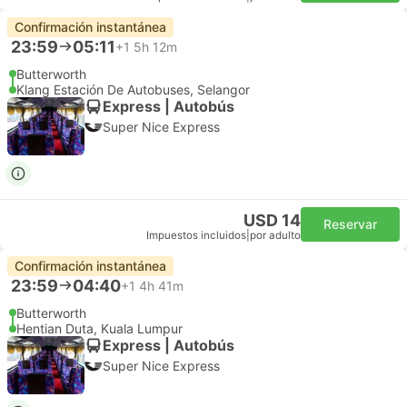
Confirmación instantánea
23:59
05:11
+1
5h 12m
Butterworth
Klang Estación De Autobuses, Selangor
Express | Autobús
Super Nice Express
USD 14
Reservar
Impuestos incluidos
|
por adulto
Confirmación instantánea
23:59
04:40
+1
4h 41m
Butterworth
Hentian Duta, Kuala Lumpur
Express | Autobús
Super Nice Express