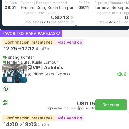
8h 36m
Express | Pancaran Matahari
8h 56m
Express | Pancaran M
08:51
Hentian Duta, Kuala Lumpur
09:11
Llegada el mié. 12 ago
Llegada el mié. 12 ag
USD 13
U
Impuestos incluidos
|
por adulto
Impuestos incluido
FAVORITOS PARA PAREJAS
Confirmación instantánea
Más vendido
12:25
17:12
4h 47m
Penang Komtar
Hentian Duta, Kuala Lumpur
VIP | Autobús
3.6
Billion Stars Express
USD 15
Reservar
Impuestos incluidos
|
por adulto
Confirmación instantánea
Más vendido
14:00
19:03
5h 3m