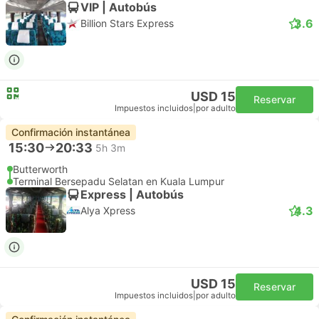
VIP | Autobús
3.6
Billion Stars Express
USD 15
Reservar
Impuestos incluidos
|
por adulto
Confirmación instantánea
15:30
20:33
5h 3m
Butterworth
Terminal Bersepadu Selatan en Kuala Lumpur
Express | Autobús
4.3
Alya Xpress
USD 15
Reservar
Impuestos incluidos
|
por adulto