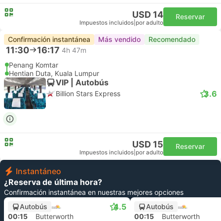
USD 14
Reservar
Impuestos incluidos
|
por adulto
Confirmación instantánea
Más vendido
Recomendado
11:30
16:17
4h 47m
Penang Komtar
Hentian Duta, Kuala Lumpur
VIP | Autobús
3.6
Billion Stars Express
USD 15
Reservar
Impuestos incluidos
|
por adulto
Instantáneo
¿Reserva de última hora?
Confirmación instantánea en nuestras mejores opciones
4.5
Autobús
Autobús
00:15
Butterworth
00:15
Butterworth