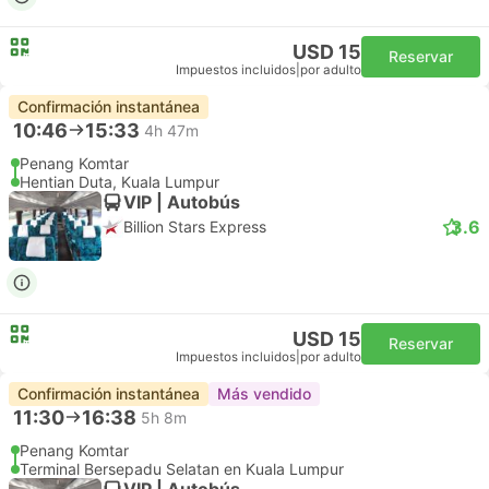
USD 15
Reservar
Impuestos incluidos
|
por adulto
Confirmación instantánea
10:46
15:33
4h 47m
Penang Komtar
Hentian Duta, Kuala Lumpur
VIP | Autobús
3.6
Billion Stars Express
USD 15
Reservar
Impuestos incluidos
|
por adulto
Confirmación instantánea
Más vendido
11:30
16:38
5h 8m
Penang Komtar
Terminal Bersepadu Selatan en Kuala Lumpur
VIP | Autobús