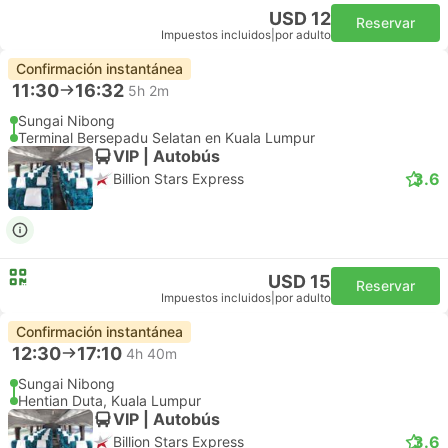
USD 12
Reservar
Impuestos incluidos
|
por adulto
Confirmación instantánea
11:30
16:32
5h 2m
Sungai Nibong
Terminal Bersepadu Selatan en Kuala Lumpur
VIP | Autobús
3.6
Billion Stars Express
USD 15
Reservar
Impuestos incluidos
|
por adulto
Confirmación instantánea
12:30
17:10
4h 40m
Sungai Nibong
Hentian Duta, Kuala Lumpur
VIP | Autobús
3.6
Billion Stars Express