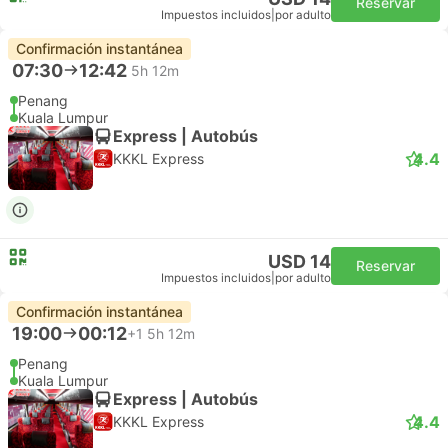
Reservar
Impuestos incluidos
|
por adulto
Confirmación instantánea
07:30
12:42
5h 12m
Penang
Kuala Lumpur
Express | Autobús
4.4
KKKL Express
USD 14
Reservar
Impuestos incluidos
|
por adulto
Confirmación instantánea
19:00
00:12
+1
5h 12m
Penang
Kuala Lumpur
Express | Autobús
4.4
KKKL Express