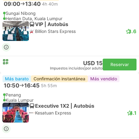
09:00
13:40
4h 40m
Sungai Nibong
Hentian Duta, Kuala Lumpur
VIP | Autobús
3.6
Billion Stars Express
USD 15
Reservar
Impuestos incluidos
|
por adulto
Más barato
Confirmación instantánea
Más vendido
10:50
16:45
5h 55m
Penang
Kuala Lumpur
Executive 1X2 | Autobús
4.1
Kesatuan Express