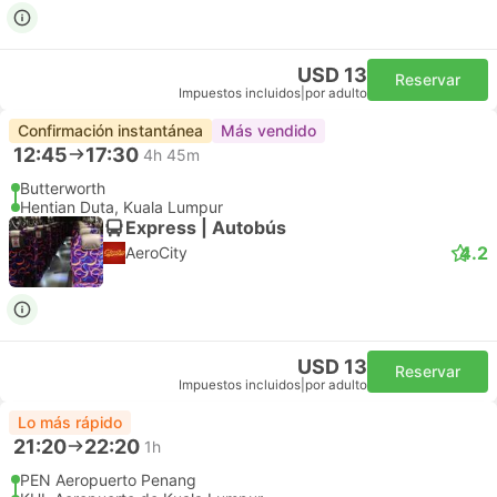
USD 13
Reservar
Impuestos incluidos
|
por adulto
Confirmación instantánea
Más vendido
12:45
17:30
4h 45m
Butterworth
Hentian Duta, Kuala Lumpur
Express | Autobús
4.2
AeroCity
USD 13
Reservar
Impuestos incluidos
|
por adulto
Lo más rápido
21:20
22:20
1h
PEN Aeropuerto Penang