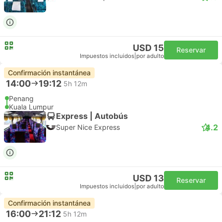
USD 15
Reservar
Impuestos incluidos
|
por adulto
Confirmación instantánea
14:00
19:12
5h 12m
Penang
Kuala Lumpur
Express | Autobús
4.2
Super Nice Express
USD 13
Reservar
Impuestos incluidos
|
por adulto
Confirmación instantánea
16:00
21:12
5h 12m