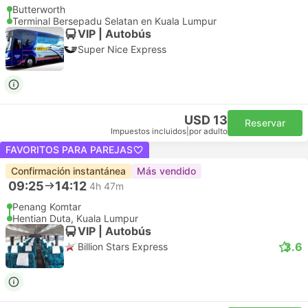
Butterworth
Terminal Bersepadu Selatan en Kuala Lumpur
VIP | Autobús
Super Nice Express
USD 13
Reservar
Impuestos incluidos
|
por adulto
FAVORITOS PARA PAREJAS
Confirmación instantánea
Más vendido
09:25
14:12
4h 47m
Penang Komtar
Hentian Duta, Kuala Lumpur
VIP | Autobús
3.6
Billion Stars Express