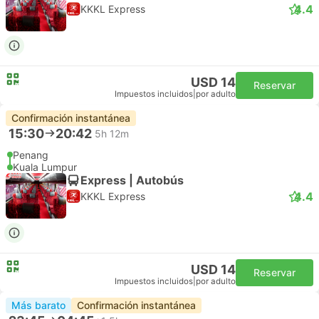
4.4
KKKL Express
USD 14
Reservar
Impuestos incluidos
|
por adulto
Confirmación instantánea
15:30
20:42
5h 12m
Penang
Kuala Lumpur
Express | Autobús
4.4
KKKL Express
USD 14
Reservar
Impuestos incluidos
|
por adulto
Más barato
Confirmación instantánea