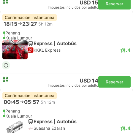
USD 15
Reservar
Impuestos incluidos
|
por adulto
Confirmación instantánea
18:15
23:27
5h 12m
Penang
Kuala Lumpur
Express | Autobús
4.4
KKKL Express
USD 14
Reservar
Impuestos incluidos
|
por adulto
Confirmación instantánea
00:45
05:57
5h 12m
Penang
Kuala Lumpur
Express | Autobús
4.4
Suasana Edaran