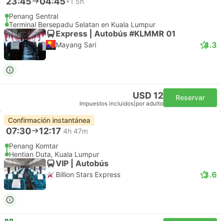
23:45
04:45
+1
5h
Penang Sentral
Terminal Bersepadu Selatan en Kuala Lumpur
Express | Autobús #KLMMR 01
4.3
Mayang Sari
USD 12
Reservar
Impuestos incluidos
|
por adulto
Confirmación instantánea
07:30
12:17
4h 47m
Penang Komtar
Hentian Duta, Kuala Lumpur
VIP | Autobús
3.6
Billion Stars Express