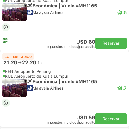
KUL Aeropuerto de Kuala Lumpur
Económica | Vuelo #MH1165
4.5
Malaysia Airlines
USD 60
Reservar
Impuestos incluidos
|
por adulto
Lo más rápido
21:20
22:20
1h
PEN Aeropuerto Penang
KUL Aeropuerto de Kuala Lumpur
Económica | Vuelo #MH1165
4.7
Malaysia Airlines
USD 56
Reservar
Impuestos incluidos
|
por adulto