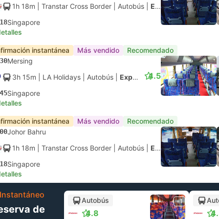
1h 18m
| Transtar Cross Border
|
Autobús
|
Express
18
Singapore
etalles
firmación instantánea
Más vendido
Recomendado
30
Mersing
4.5
3h 15m
| LA Holidays
|
Autobús
|
Express
45
Singapore
etalles
firmación instantánea
Más vendido
Recomendado
00
Johor Bahru
1h 18m
| Transtar Cross Border
|
Autobús
|
Express
18
Singapore
etalles
Instantáneo
Autobús
Aut
+1
eserva de
4.8
4