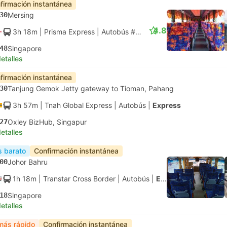
firmación instantánea
30
Mersing
4.8
3h 18m
| Prisma Express
|
Autobús #EXTRASIN
|
Express
48
Singapore
etalles
firmación instantánea
30
Tanjung Gemok Jetty gateway to Tioman, Pahang
3h 57m
| Tnah Global Express
|
Autobús
|
Express
27
Oxley BizHub, Singapur
etalles
 barato
Confirmación instantánea
00
Johor Bahru
1h 18m
| Transtar Cross Border
|
Autobús
|
Express
18
Singapore
etalles
más rápido
Confirmación instantánea