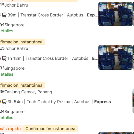
15
Johor Bahru
39m
| Transtar Cross Border
|
Autobús
|
Express
54
Singapore
etalles
firmación instantánea
15
Johor Bahru
1h 18m
| Transtar Cross Border
|
Autobús
|
Express
33
Singapore
etalles
firmación instantánea
30
Tanjung Gemok, Pahang
3h 54m
| Tnah Global by Prisma
|
Autobús
|
Express
24
Singapore
etalles
más rápido
Confirmación instantánea