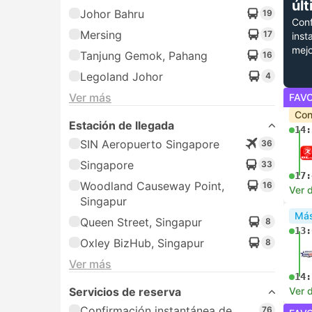
úl
Johor Bahru
19
Conf
Mersing
17
inst
mejo
Tanjung Gemok, Pahang
16
Legoland Johor
4
Ver más
FAV
Con
Estación de llegada
14:
SIN Aeropuerto Singapore
36
Singapore
33
17:
Woodland Causeway Point,
16
Ver d
Singapur
Más
Queen Street, Singapur
8
13:
Oxley BizHub, Singapur
8
Ver más
14:
Servicios de reserva
Ver d
Confirmación instantánea de
76