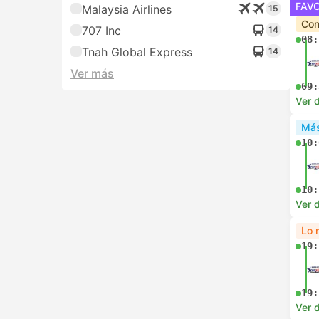
FAV
Malaysia Airlines
15
Con
707 Inc
14
08:
Tnah Global Express
14
Ver más
09:
Ver d
Más
10:
10:
Ver d
Lo 
19:
19:
Ver d