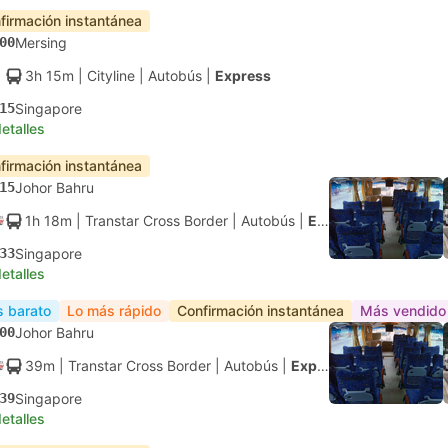
firmación instantánea
00
Mersing
3h 15m
| Cityline
|
Autobús
|
Express
15
Singapore
etalles
firmación instantánea
15
Johor Bahru
1h 18m
| Transtar Cross Border
|
Autobús
|
Express
33
Singapore
etalles
 barato
Lo más rápido
Confirmación instantánea
Más vendido
00
Johor Bahru
39m
| Transtar Cross Border
|
Autobús
|
Express
39
Singapore
etalles