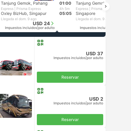
Tanjung Gemok, Pahang
01:00
Tanjung Gemok, Pahang
Express | Prisma Express
4h 5m
Express | Prisma Express
Oxley BizHub, Singapur
05:05
Singapore
Llegada el dom. 9 ago
Llegada el dom. 9 ago
USD 24
USD 24
Impuestos incluidos
|
por adulto
Impuestos incluidos
|
por adulto
USD 37
Impuestos incluidos
|
por adulto
Reservar
USD 2
Impuestos incluidos
|
por adulto
Reservar