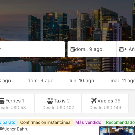
r
dom., 9 ago.
+ Añ
8 ago
dom. 9 ago
lun. 10 ago
mar. 11 ag
Ferries
1
Taxis
2
Vuelos
36
esde USD 58
Desde USD 102
Desde USD 149
 barato
Confirmación instantánea
Más vendido
Recomendado
00
Johor Bahru