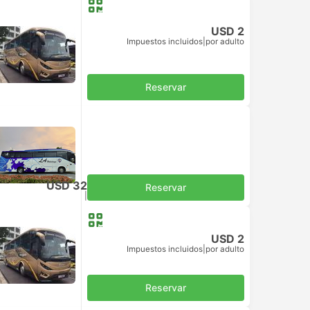
USD 2
Impuestos incluidos
|
por adulto
Reservar
USD 32
Reservar
Impuestos incluidos
|
por adulto
USD 2
Impuestos incluidos
|
por adulto
Reservar