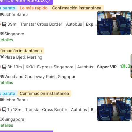
ORITOS PARA PAREJAS
 barato
Lo más rápido
Confirmación instantánea
00
Johor Bahru
39m
| Transtar Cross Border
|
Autobús
|
Express
39
Singapore
etalles
firmación instantánea
30
Plaza Djeti, Mersing
4.3
3h 19m
| KKKL Express Singapore
|
Autobús
|
Súper VIP
49
Woodland Causeway Point, Singapur
etalles
 barato
Confirmación instantánea
00
Johor Bahru
1h 18m
| Transtar Cross Border
|
Autobús
|
Express
18
Singapore
etalles