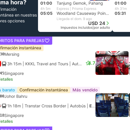
tima hora?
01:00
Tanjung Gemok, Pahang
01:00
4h 5m
Express | Prisma Express
4h 31m
irmación
05:05
Woodland Causeway Point, Singapur
05:31
antánea en nuestras
Llegada el dom. 9 ago
res opciones
USD 24
Impuestos incluidos
|
por adulto
ORITOS PARA PAREJAS
firmación instantánea
30
Mersing
4.7
3h 15m
| KKKL Travel and Tours
|
Autobús
|
Express
45
Singapore
etalles
 barato
Confirmación instantánea
Más vendido
00
Johor Bahru
1h 18m
| Transtar Cross Border
|
Autobús
|
Express
18
Singapore
etalles