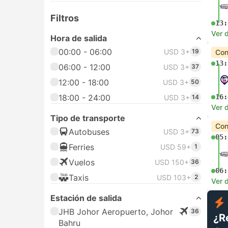
Filtros
13:
Ver d
Hora de salida
00:00 - 06:00
USD 3+
19
Con
13:
06:00 - 12:00
USD 3+
37
12:00 - 18:00
USD 3+
50
18:00 - 24:00
16:
USD 3+
14
Ver d
Tipo de transporte
Con
Autobuses
USD 3+
73
05:
Ferries
USD 59+
1
Vuelos
USD 150+
36
06:
Taxis
USD 103+
2
Ver d
Estación de salida
JHB Johor Aeropuerto, Johor
36
¿R
Bahru