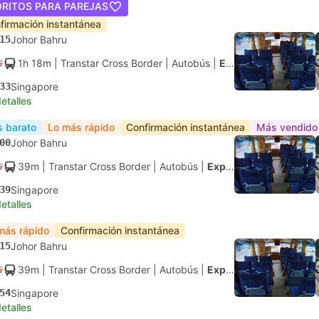
ORITOS PARA PAREJAS
firmación instantánea
15
Johor Bahru
1h 18m
| Transtar Cross Border
|
Autobús
|
Express
33
Singapore
etalles
 barato
Lo más rápido
Confirmación instantánea
Más vendido
00
Johor Bahru
39m
| Transtar Cross Border
|
Autobús
|
Express
39
Singapore
etalles
más rápido
Confirmación instantánea
15
Johor Bahru
39m
| Transtar Cross Border
|
Autobús
|
Express
54
Singapore
etalles