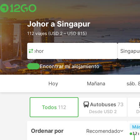
Johor a Singapur
112 viajes (USD 2 – USD 815)
Johor
Singapu
Encontrar mi alojamiento
Hoy
Mañana
sáb. 
Autobuses
73
Todos
112
Desde USD 2
D
Más
Ordenar por
Recomendado
12: