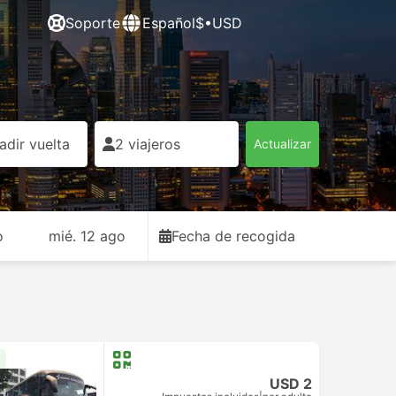
Soporte
Español
$•USD
adir vuelta
2 viajeros
Actualizar
o
mié. 12 ago
Fecha de recogida
USD 2