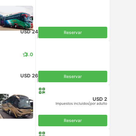
USD 24
Reservar
Impuestos incluidos
|
por adulto
3.0
USD 26
Reservar
Impuestos incluidos
|
por adulto
USD 2
Impuestos incluidos
|
por adulto
Reservar