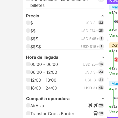
FAV
billetes
Más
19:
Precio
$
USD 3+
82
19:
$$
USD 274+
28
Ver d
$$$
USD 545+
1
Con
$$$$
USD 815+
1
14:
Hora de llegada
00:00 - 06:00
USD 25+
16
17:
06:00 - 12:00
USD 3+
23
Ver d
12:00 - 18:00
USD 3+
31
Más
18:00 - 24:00
USD 3+
48
20:
Compañía operadora
AirAsia
20
21:
Ver d
Transtar Cross Border
18