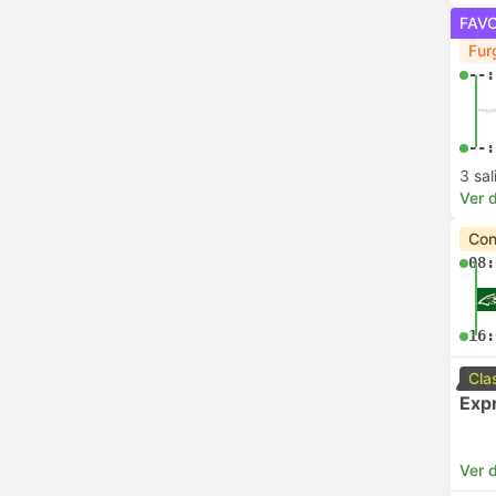
FAV
Fur
--:
--:
3 sa
Ver d
Con
08:
16:
Cla
Exp
Ver d