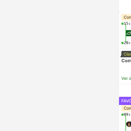
Con
15:
20:
Cla
Com
Ver d
FAV
Con
09: