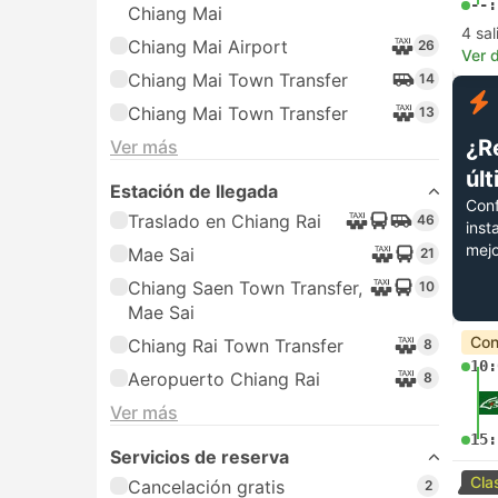
--:
Chiang Mai
4 sa
Chiang Mai Airport
26
Ver d
Chiang Mai Town Transfer
14
Chiang Mai Town Transfer
13
¿R
Ver más
úl
Estación de llegada
Conf
Traslado en Chiang Rai
46
inst
mejo
Mae Sai
21
Chiang Saen Town Transfer,
10
Mae Sai
Con
Chiang Rai Town Transfer
8
10:
Aeropuerto Chiang Rai
8
Ver más
15:
Servicios de reserva
Cla
Cancelación gratis
2