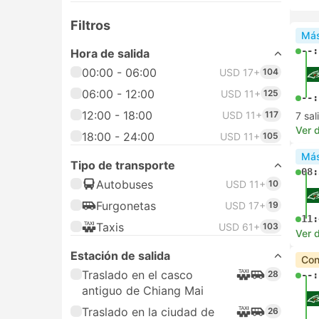
Filtros
Más
--:
Hora de salida
00:00 - 06:00
USD 17+
104
06:00 - 12:00
USD 11+
125
--:
12:00 - 18:00
USD 11+
117
7 sa
Ver d
18:00 - 24:00
USD 11+
105
Más
Tipo de transporte
08:
Autobuses
USD 11+
10
Furgonetas
USD 17+
19
11:
Taxis
USD 61+
103
Ver d
Estación de salida
Con
Traslado en el casco
28
--:
antiguo de Chiang Mai
Traslado en la ciudad de
26