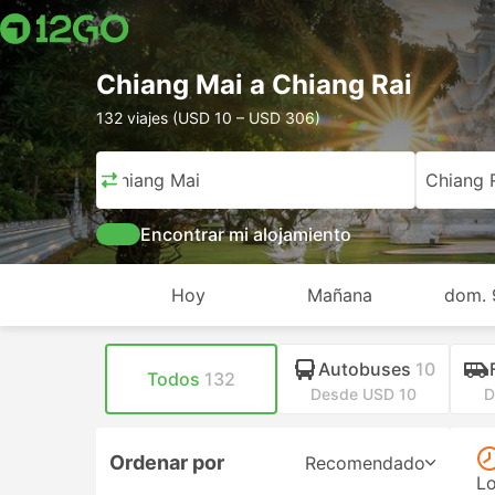
Chiang Mai a Chiang Rai
132 viajes (USD 10 – USD 306)
Chiang Mai
Chiang 
Encontrar mi alojamiento
Hoy
Mañana
dom. 
Autobuses
10
Todos
132
Desde USD 10
D
Ordenar por
Recomendado
Lo