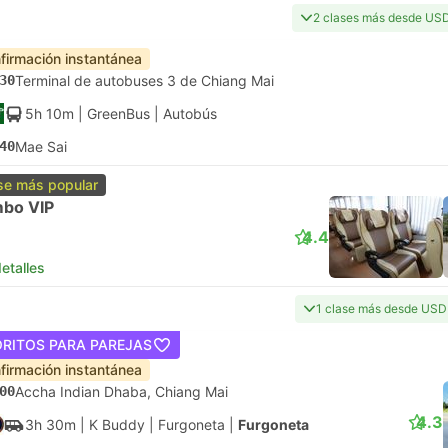
2 clases más desde US
firmación instantánea
30
Terminal de autobuses 3 de Chiang Mai
5h 10m
| GreenBus
|
Autobús
40
Mae Sai
se más popular
bo VIP
4.4
etalles
1 clase más desde USD
ORITOS PARA PAREJAS
firmación instantánea
00
Accha Indian Dhaba, Chiang Mai
4.3
3h 30m
| K Buddy
|
Furgoneta
|
Furgoneta