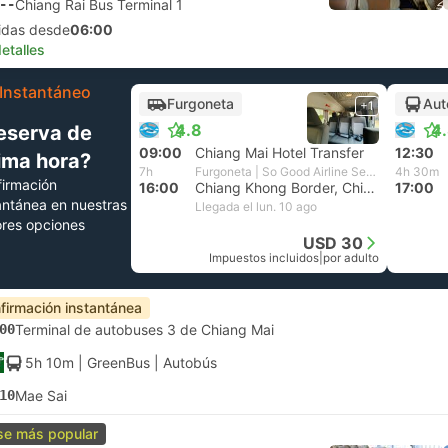
--
Chiang Rai Bus Terminal 1
lidas desde
06:00
etalles
Instantáneo
Furgoneta
Aut
+1
4.8
4
eserva de
09:00
Chiang Mai Hotel Transfer
12:30
tima hora?
7h
Furgoneta | So Good Airline Service and Travel
4h 30m
irmación
16:00
Chiang Khong Border, Chiang Rai
17:00
antánea en nuestras
Llegada el lun. 10 ago
res opciones
USD 30
Impuestos incluidos
|
por adulto
firmación instantánea
00
Terminal de autobuses 3 de Chiang Mai
5h 10m
| GreenBus
|
Autobús
10
Mae Sai
se más popular