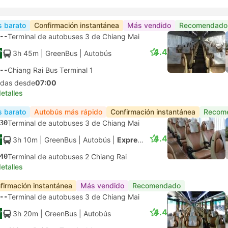
 barato
Confirmación instantánea
Más vendido
Recomendado
--
Terminal de autobuses 3 de Chiang Mai
4.4
3h 45m
| GreenBus
|
Autobús
--
Chiang Rai Bus Terminal 1
lidas desde
07:00
etalles
 barato
Autobús más rápido
Confirmación instantánea
Recom
30
Terminal de autobuses 3 de Chiang Mai
4.4
3h 10m
| GreenBus
|
Autobús
|
Express Combo
40
Terminal de autobuses 2 Chiang Rai
etalles
firmación instantánea
Más vendido
Recomendado
--
Terminal de autobuses 3 de Chiang Mai
4.4
3h 20m
| GreenBus
|
Autobús