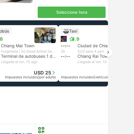
Seleccione hora
obús
Taxi
+1
+1
.8
4.9
Chiang Mai Town
--:--
Ciudad de Chiang Mai
Furgoneta | So Good Airline Service and Travel
3h
SUV para 4 personas | Khamkhun Tour And Travel
Terminal de autobuses 1 de Chiang Rai
--:--
Chiang Rai Town Transfer
Llegada el lun. 10 ago
Llegada el lun. 10 ago
USD 25
USD 78
Impuestos incluidos
|
por adulto
Impuestos incluidos
|
vehículo, todo incluido