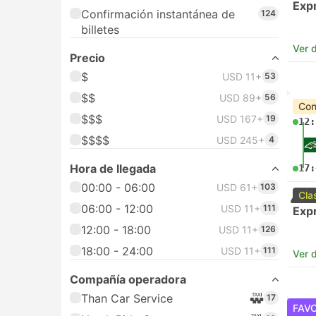
Exp
Confirmación instantánea de
124
billetes
Ver d
Precio
$
USD 11+
53
$$
USD 89+
56
Con
$$$
USD 167+
19
12:
$$$$
USD 245+
4
Hora de llegada
17:
00:00 - 06:00
USD 61+
103
Cla
06:00 - 12:00
USD 11+
111
Exp
12:00 - 18:00
USD 11+
126
18:00 - 24:00
USD 11+
111
Ver d
Compañía operadora
Than Car Service
17
FAV