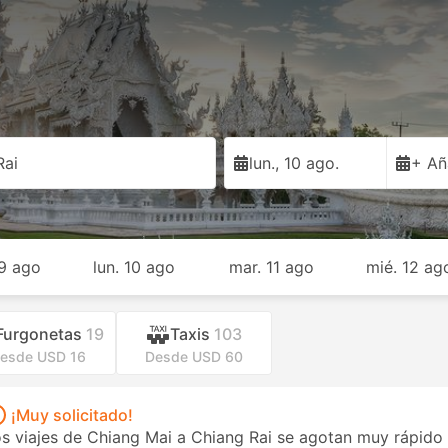
Rai
lun., 10 ago.
+ Añ
9 ago
lun. 10 ago
mar. 11 ago
mié. 12 ag
Furgonetas
19
Taxis
103
esde USD 16
Desde USD 60
¡Muy solicitado!
s viajes de Chiang Mai a Chiang Rai se agotan muy rápido e