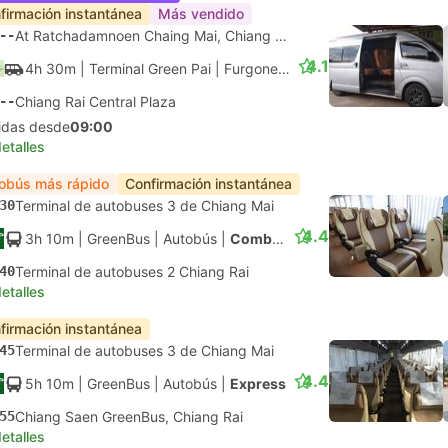
firmación instantánea
Más vendido
--
At Ratchadamnoen Chaing Mai, Chiang Mai
4.1
4h 30m
| Terminal Green Pai
|
Furgoneta
--
Chiang Rai Central Plaza
lidas desde
09:00
etalles
obús más rápido
Confirmación instantánea
30
Terminal de autobuses 3 de Chiang Mai
4.4
3h 10m
| GreenBus
|
Autobús
|
Combo VIP
40
Terminal de autobuses 2 Chiang Rai
etalles
firmación instantánea
45
Terminal de autobuses 3 de Chiang Mai
4.4
5h 10m
| GreenBus
|
Autobús
|
Express
55
Chiang Saen GreenBus, Chiang Rai
etalles