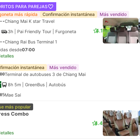
ORITOS PARA PAREJAS
goneta más rápida
Confirmación instantánea
Más vendido
--
Chiang Mai K star Travel
4.1
3h
| Pai Friendly Tour
|
Furgoneta
--
Chiang Rai Bus Terminal 1
lidas desde
07:00
etalles
firmación instantánea
Más vendido
00
Terminal de autobuses 3 de Chiang Mai
8h 5m
| GreenBus
|
Autobús
05
Mae Sai
se más popular
ress Combo
4.4
etalles