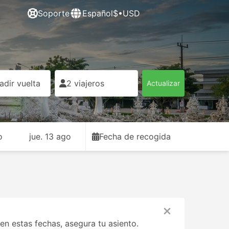
Soporte
Español
$•USD
adir vuelta
2 viajeros
Actualizar
o
jue. 13 ago
Fecha de recogida
n estas fechas, asegura tu asiento.