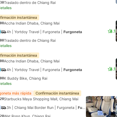
30
Traslado dentro de Chiang Rai
etalles
firmación instantánea
00
Accha Indian Dhaba, Chiang Mai
4.1
4h
| Yortdoy Travel
|
Furgoneta
|
Furgoneta
00
Traslado dentro de Chiang Rai
etalles
firmación instantánea
00
Accha Indian Dhaba, Chiang Mai
4.1
4h
| Yortdoy Travel
|
Furgoneta
|
Furgoneta
00
K Buddy Bike, Chiang Rai
etalles
goneta más rápida
Confirmación instantánea
20
Starbucks Maya Shopping Mall, Chiang Mai
3h
| Chiang Mai Border Run
|
Furgoneta
|
Furgoneta
20
Wat Rong Khun, Chiang Rai