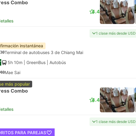
ress Combo
4.4
etalles
1 clase más desde USD
firmación instantánea
30
Terminal de autobuses 3 de Chiang Mai
5h 10m
| GreenBus
|
Autobús
40
Mae Sai
se más popular
ress Combo
4.4
etalles
1 clase más desde USD
ORITOS PARA PAREJAS