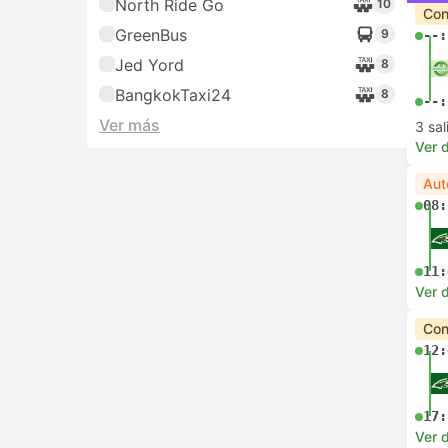
North Ride Go
10
Con
GreenBus
9
--:
Jed Yord
8
BangkokTaxi24
8
--:
Ver más
3 sa
Ver d
Aut
08:
11:
Ver d
Con
12:
17:
Ver d