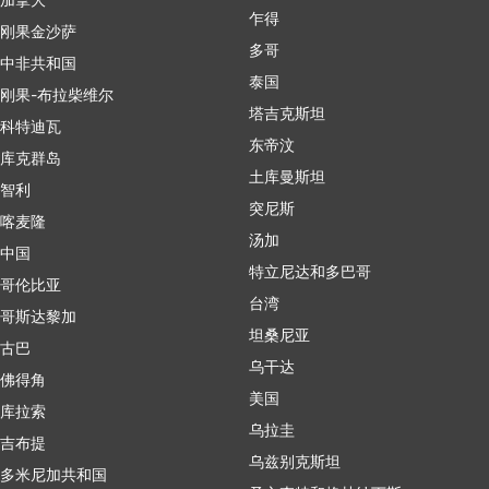
乍得
刚果金沙萨
多哥
中非共和国
泰国
刚果-布拉柴维尔
塔吉克斯坦
科特迪瓦
东帝汶
库克群岛
土库曼斯坦
智利
突尼斯
喀麦隆
汤加
中国
特立尼达和多巴哥
哥伦比亚
台湾
哥斯达黎加
坦桑尼亚
古巴
乌干达
佛得角
美国
库拉索
乌拉圭
吉布提
乌兹别克斯坦
多米尼加共和国