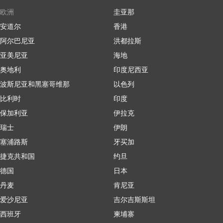
欧洲
圭亚那
安道尔
香港
阿尔巴尼亚
洪都拉斯
亚美尼亚
海地
奥地利
印度尼西亚
波斯尼亚和黑塞哥维那
以色列
比利时
印度
保加利亚
伊拉克
瑞士
伊朗
塞浦路斯
牙买加
捷克共和国
约旦
德国
日本
丹麦
肯尼亚
爱沙尼亚
吉尔吉斯斯坦
西班牙
柬埔寨