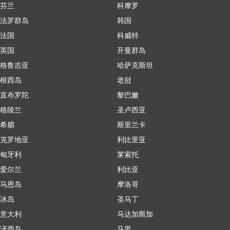
芬兰
科摩罗
法罗群岛
韩国
法国
科威特
英国
开曼群岛
格鲁吉亚
哈萨克斯坦
根西岛
老挝
直布罗陀
黎巴嫩
格陵兰
圣卢西亚
希腊
斯里兰卡
克罗地亚
利比里亚
匈牙利
莱索托
爱尔兰
利比亚
马恩岛
摩洛哥
冰岛
圣马丁
意大利
马达加斯加
泽西岛
马里