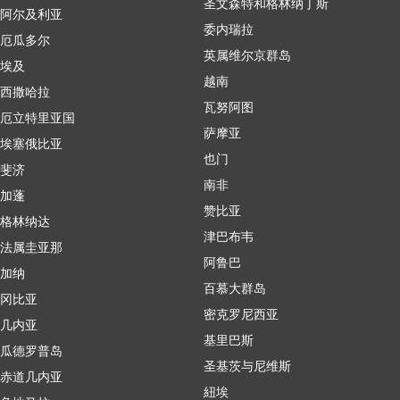
圣文森特和格林纳丁斯
阿尔及利亚
委内瑞拉
厄瓜多尔
英属维尔京群岛
埃及
越南
西撒哈拉
瓦努阿图
厄立特里亚国
萨摩亚
埃塞俄比亚
也门
斐济
南非
加蓬
赞比亚
格林纳达
津巴布韦
法属圭亚那
阿鲁巴
加纳
百慕大群岛
冈比亚
密克罗尼西亚
几内亚
基里巴斯
瓜德罗普岛
圣基茨与尼维斯
赤道几内亚
紐埃