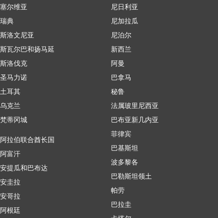
塞尔维亚
尼日利亚
瑞典
尼加拉瓜
斯洛文尼亚
尼泊尔
斯瓦尔巴和扬马延
新西兰
斯洛伐克
阿曼
圣马力诺
巴拿马
土耳其
秘鲁
乌克兰
法属玻里尼西亚
梵蒂冈城
巴布亚新几内亚
菲律宾
阿拉伯联合酋长国
巴基斯坦
阿富汗
波多黎各
安提瓜和巴布达
巴勒斯坦领土
安圭拉
帕劳
安哥拉
巴拉圭
阿根廷