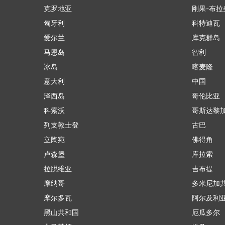
克罗地亚
刚果-布拉
匈牙利
科特迪瓦
爱尔兰
库克群岛
马恩岛
智利
冰岛
喀麦隆
意大利
中国
泽西岛
哥伦比亚
科索沃
哥斯达黎
列支敦士登
古巴
立陶宛
佛得角
卢森堡
库拉索
拉脱维亚
吉布提
摩纳哥
多米尼加
摩尔多瓦
阿尔及利
黑山共和国
厄瓜多尔