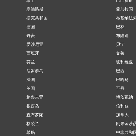
瑞士
巴巴多斯
塞浦路斯
孟加拉国
捷克共和国
布基纳法
德国
巴林
丹麦
布隆迪
爱沙尼亚
贝宁
西班牙
文莱
芬兰
玻利维亚
法罗群岛
巴西
法国
巴哈马
英国
不丹
格鲁吉亚
博茨瓦纳
根西岛
伯利兹
直布罗陀
加拿大
格陵兰
刚果金沙
希腊
中非共和