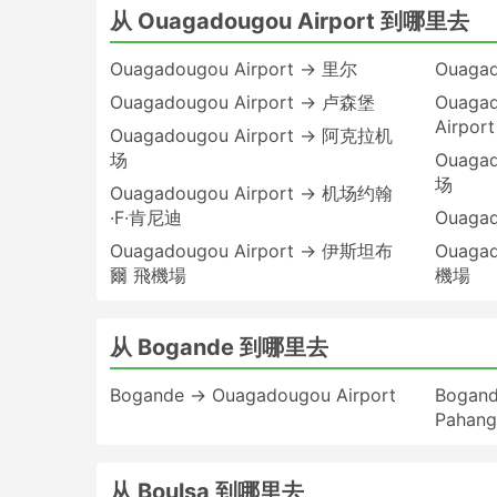
从 Ouagadougou Airport 到哪里去
Ouagadougou Airport → 里尔
Ouaga
Ouagadougou Airport → 卢森堡
Ouagad
Airport
Ouagadougou Airport → 阿克拉机
场
Ouaga
场
Ouagadougou Airport → 机场约翰
·F·肯尼迪
Ouaga
Ouagadougou Airport → 伊斯坦布
Ouaga
爾 飛機場
機場
从 Bogande 到哪里去
Bogande → Ouagadougou Airport
Bogande
Pahang
从 Boulsa 到哪里去