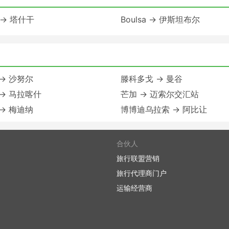
a → 塔什干
Boulsa → 伊斯坦布尔
→ 沙努尔
滕科多戈 → 曼谷
a → 马拉喀什
芒加 → 迈索尔交汇站
 → 梅迪纳
博博迪乌拉索 → 阿比让
合伙人
旅行联盟营销
旅行代理商门户
运输经营商