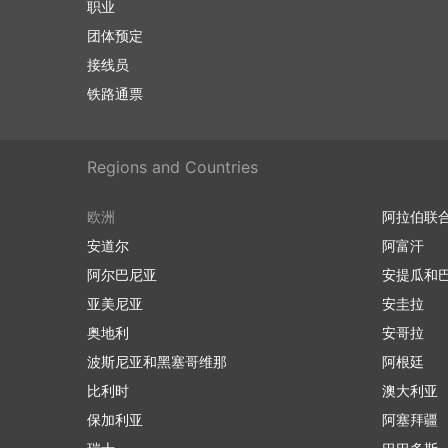
职业
团体预定
接线员
铁路通票
Regions and Countries
欧洲
阿拉伯联
安道尔
阿富汗
阿尔巴尼亚
安提瓜和
亚美尼亚
安圭拉
奥地利
安哥拉
波斯尼亚和黑塞哥维那
阿根廷
比利时
澳大利亚
保加利亚
阿塞拜疆