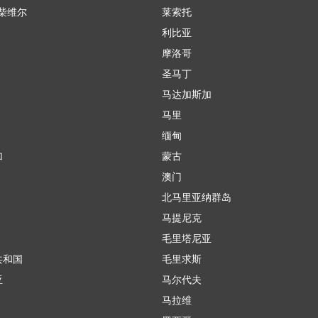
柴维尔
莱索托
利比亚
摩洛哥
圣马丁
马达加斯加
马里
缅甸
加
蒙古
澳门
北马里亚纳群岛
马提尼克
毛里塔尼亚
共和国
毛里求斯
亚
马尔代夫
马拉维