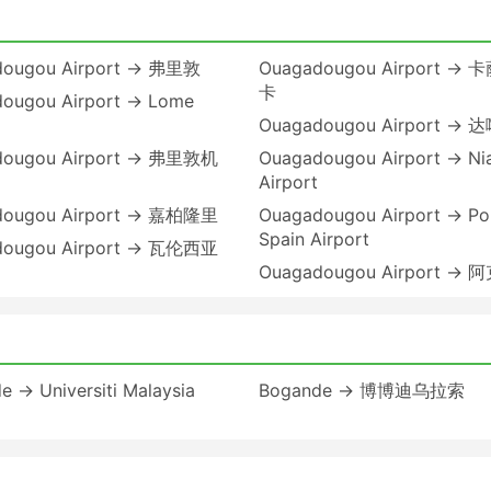
dougou Airport → 弗里敦
Ouagadougou Airport →
卡
ougou Airport → Lome
Ouagadougou Airport → 
dougou Airport → 弗里敦机
Ouagadougou Airport → N
Airport
dougou Airport → 嘉柏隆里
Ouagadougou Airport → Por
Spain Airport
dougou Airport → 瓦伦西亚
Ouagadougou Airport → 
 → Universiti Malaysia
Bogande → 博博迪乌拉索