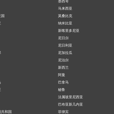
墨西哥
马来西亚
亚国
莫桑比克
亚
纳米比亚
新喀里多尼亚
尼日尔
尼日利亚
那
尼加拉瓜
尼泊尔
新西兰
阿曼
岛
巴拿马
亚
秘鲁
法属玻里尼西亚
巴布亚新几内亚
绍共和国
菲律宾