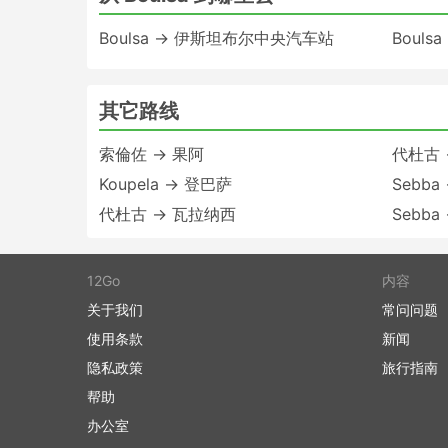
Boulsa → 伊斯坦布尔中央汽车站
Bouls
其它路线
索倫佐 → 果阿
代杜古 
Koupela → 登巴萨
Sebb
代杜古 → 瓦拉纳西
Sebba
12Go
内容
关于我们
常问问题
使用条款
新闻
隐私政策
旅行指南
帮助
办公室