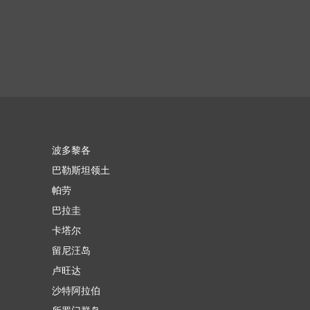
波多黎各
巴勒斯坦领土
帕劳
巴拉圭
卡塔尔
留尼汪岛
卢旺达
沙特阿拉伯