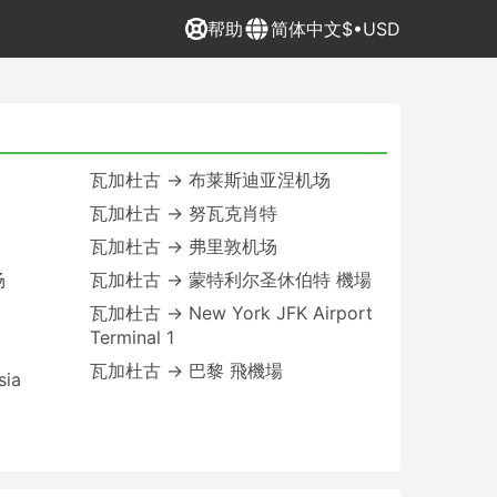
帮助
简体中文
$•USD
瓦加杜古 → 布莱斯迪亚涅机场
瓦加杜古 → 努瓦克肖特
瓦加杜古 → 弗里敦机场
场
瓦加杜古 → 蒙特利尔圣休伯特 機場
瓦加杜古 → New York JFK Airport
Terminal 1
瓦加杜古 → 巴黎 飛機場
sia