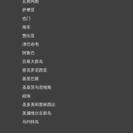
瓦努阿图
萨摩亚
也门
南非
赞比亚
津巴布韦
阿鲁巴
百慕大群岛
密克罗尼西亚
基里巴斯
圣基茨与尼维斯
紐埃
圣多美和普林西比
美属维尔京群岛
马约特岛