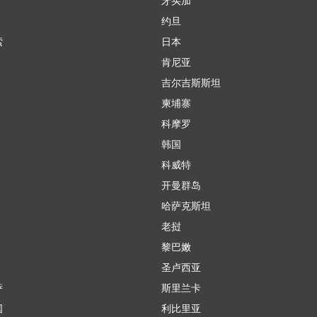
牙买加
约旦
索
日本
肯尼亚
吉尔吉斯斯坦
柬埔寨
科摩罗
韩国
科威特
开曼群岛
哈萨克斯坦
老挝
黎巴嫩
圣卢西亚
萨
斯里兰卡
国
利比里亚