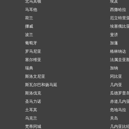
北马其顿
埃及
马耳他
西撒哈拉
荷兰
厄立特里
挪威
埃塞俄比
波兰
斐济
葡萄牙
加蓬
罗马尼亚
格林纳达
塞尔维亚
法属圭亚
瑞典
加纳
斯洛文尼亚
冈比亚
斯瓦尔巴和扬马延
几内亚
斯洛伐克
瓜德罗普
圣马力诺
赤道几内
土耳其
危地马拉
乌克兰
关岛
梵蒂冈城
几内亚比