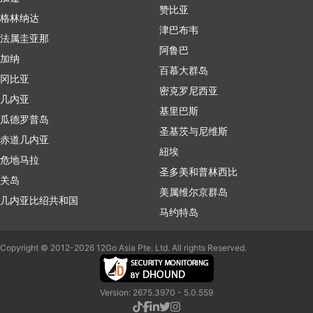
赞比亚
格林纳达
津巴布韦
法属圭亚那
阿鲁巴
加纳
百慕大群岛
冈比亚
密克罗尼西亚
几内亚
基里巴斯
瓜德罗普岛
圣基茨与尼维斯
赤道几内亚
紐埃
危地马拉
圣多美和普林西比
关岛
美属维尔京群岛
几内亚比绍共和国
马约特岛
Copyright © 2012-2026 12Go Asia Pte. Ltd. All rights Reserved.
Version: 2675.3970 - 5.0.559