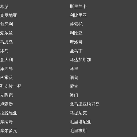
希腊
斯里兰卡
克罗地亚
利比里亚
匈牙利
莱索托
爱尔兰
利比亚
马恩岛
摩洛哥
冰岛
圣马丁
意大利
马达加斯加
泽西岛
马里
科索沃
缅甸
列支敦士登
蒙古
立陶宛
澳门
卢森堡
北马里亚纳群岛
拉脱维亚
马提尼克
摩纳哥
毛里塔尼亚
摩尔多瓦
毛里求斯