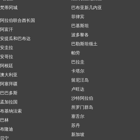
梵蒂冈城
巴布亚新几内亚
菲律宾
阿拉伯联合酋长国
巴基斯坦
阿富汗
波多黎各
安提瓜和巴布达
巴勒斯坦领土
安圭拉
帕劳
安哥拉
巴拉圭
阿根廷
卡塔尔
澳大利亚
留尼汪岛
阿塞拜疆
卢旺达
巴巴多斯
沙特阿拉伯
孟加拉国
所罗门群岛
布基纳法索
塞舌尔
巴林
苏丹
布隆迪
新加坡
贝宁