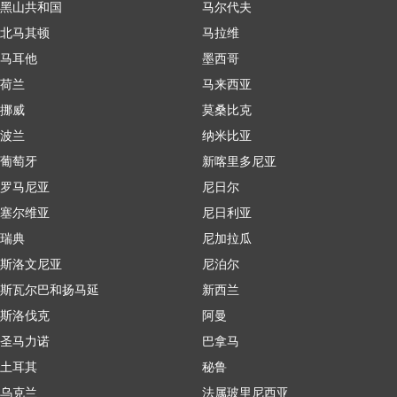
黑山共和国
马尔代夫
北马其顿
马拉维
马耳他
墨西哥
荷兰
马来西亚
挪威
莫桑比克
波兰
纳米比亚
葡萄牙
新喀里多尼亚
罗马尼亚
尼日尔
塞尔维亚
尼日利亚
瑞典
尼加拉瓜
斯洛文尼亚
尼泊尔
斯瓦尔巴和扬马延
新西兰
斯洛伐克
阿曼
圣马力诺
巴拿马
土耳其
秘鲁
乌克兰
法属玻里尼西亚