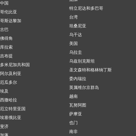
中国
特立尼达和多巴哥
哥伦比亚
台湾
哥斯达黎加
坦桑尼亚
古巴
乌干达
佛得角
美国
库拉索
乌拉圭
吉布提
乌兹别克斯坦
多米尼加共和国
圣文森特和格林纳丁斯
阿尔及利亚
委内瑞拉
厄瓜多尔
英属维尔京群岛
埃及
越南
西撒哈拉
瓦努阿图
厄立特里亚国
萨摩亚
埃塞俄比亚
也门
斐济
南非
加蓬