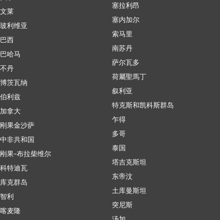
塞拉利昂
文莱
塞内加尔
玻利维亚
索马里
巴西
南苏丹
巴哈马
萨尔瓦多
不丹
荷屬聖馬丁
博茨瓦纳
叙利亚
伯利兹
特克斯和凯科斯群岛
加拿大
乍得
刚果金沙萨
多哥
中非共和国
泰国
刚果-布拉柴维尔
塔吉克斯坦
科特迪瓦
东帝汶
库克群岛
土库曼斯坦
智利
突尼斯
喀麦隆
汤加