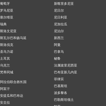
葡萄牙
新喀里多尼亚
罗马尼亚
尼日尔
塞尔维亚
尼日利亚
瑞典
尼加拉瓜
斯洛文尼亚
尼泊尔
斯瓦尔巴和扬马延
新西兰
斯洛伐克
阿曼
圣马力诺
巴拿马
土耳其
秘鲁
乌克兰
法属玻里尼西亚
梵蒂冈城
巴布亚新几内亚
菲律宾
阿拉伯联合酋长国
巴基斯坦
阿富汗
波多黎各
安提瓜和巴布达
巴勒斯坦领土
安圭拉