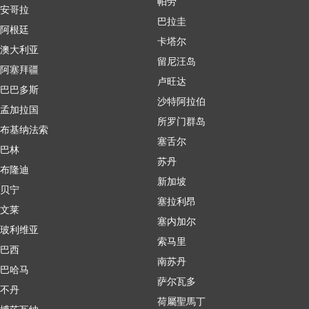
帕劳
安哥拉
巴拉圭
阿根廷
卡塔尔
澳大利亚
留尼汪岛
阿塞拜疆
卢旺达
巴巴多斯
沙特阿拉伯
孟加拉国
所罗门群岛
布基纳法索
塞舌尔
巴林
苏丹
布隆迪
新加坡
贝宁
塞拉利昂
文莱
塞内加尔
玻利维亚
索马里
巴西
南苏丹
巴哈马
萨尔瓦多
不丹
荷屬聖馬丁