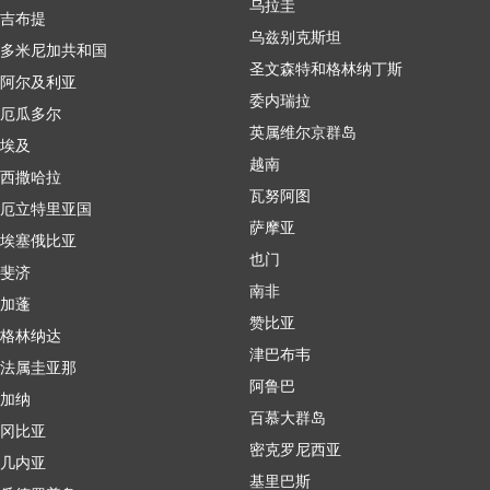
乌拉圭
吉布提
乌兹别克斯坦
多米尼加共和国
圣文森特和格林纳丁斯
阿尔及利亚
委内瑞拉
厄瓜多尔
英属维尔京群岛
埃及
越南
西撒哈拉
瓦努阿图
厄立特里亚国
萨摩亚
埃塞俄比亚
也门
斐济
南非
加蓬
赞比亚
格林纳达
津巴布韦
法属圭亚那
阿鲁巴
加纳
百慕大群岛
冈比亚
密克罗尼西亚
几内亚
基里巴斯