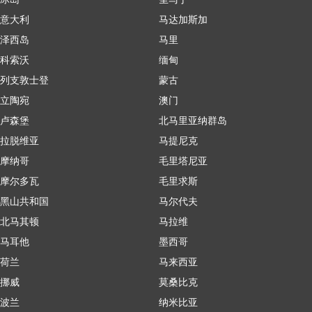
意大利
马达加斯加
泽西岛
马里
科索沃
缅甸
列支敦士登
蒙古
立陶宛
澳门
卢森堡
北马里亚纳群岛
拉脱维亚
马提尼克
摩纳哥
毛里塔尼亚
摩尔多瓦
毛里求斯
黑山共和国
马尔代夫
北马其顿
马拉维
马耳他
墨西哥
荷兰
马来西亚
挪威
莫桑比克
波兰
纳米比亚