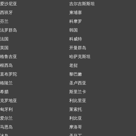
爱沙尼亚
吉尔吉斯斯坦
西班牙
柬埔寨
芬兰
科摩罗
法罗群岛
韩国
法国
科威特
英国
开曼群岛
格鲁吉亚
哈萨克斯坦
根西岛
老挝
直布罗陀
黎巴嫩
格陵兰
圣卢西亚
希腊
斯里兰卡
克罗地亚
利比里亚
匈牙利
莱索托
爱尔兰
利比亚
马恩岛
摩洛哥
冰岛
圣马丁