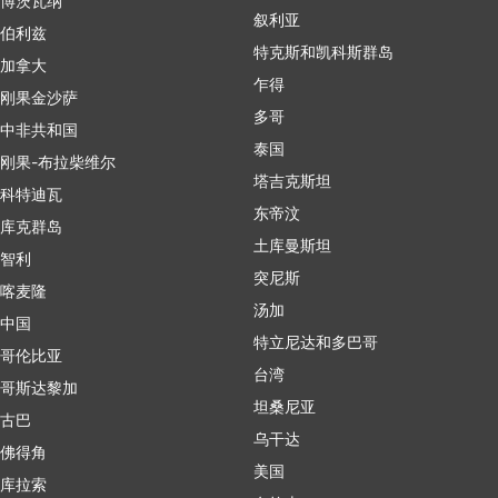
博茨瓦纳
叙利亚
伯利兹
特克斯和凯科斯群岛
加拿大
乍得
刚果金沙萨
多哥
中非共和国
泰国
刚果-布拉柴维尔
塔吉克斯坦
科特迪瓦
东帝汶
库克群岛
土库曼斯坦
智利
突尼斯
喀麦隆
汤加
中国
特立尼达和多巴哥
哥伦比亚
台湾
哥斯达黎加
坦桑尼亚
古巴
乌干达
佛得角
美国
库拉索