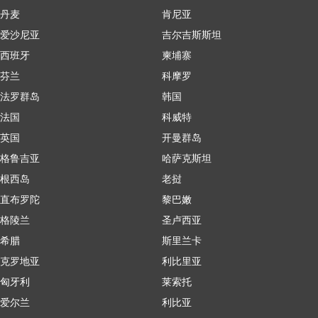
丹麦
肯尼亚
爱沙尼亚
吉尔吉斯斯坦
西班牙
柬埔寨
芬兰
科摩罗
法罗群岛
韩国
法国
科威特
英国
开曼群岛
格鲁吉亚
哈萨克斯坦
根西岛
老挝
直布罗陀
黎巴嫩
格陵兰
圣卢西亚
希腊
斯里兰卡
克罗地亚
利比里亚
匈牙利
莱索托
爱尔兰
利比亚