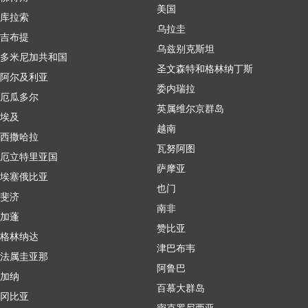
美国
库拉索
乌拉圭
吉布提
乌兹别克斯坦
多米尼加共和国
圣文森特和格林纳丁斯
阿尔及利亚
委内瑞拉
厄瓜多尔
英属维尔京群岛
埃及
越南
西撒哈拉
瓦努阿图
厄立特里亚国
萨摩亚
埃塞俄比亚
也门
斐济
南非
加蓬
赞比亚
格林纳达
津巴布韦
法属圭亚那
阿鲁巴
加纳
百慕大群岛
冈比亚
密克罗尼西亚