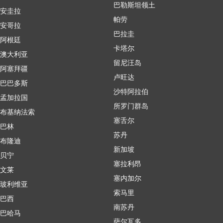
巴勒斯坦领土
安圭拉
帕劳
安哥拉
巴拉圭
阿根廷
卡塔尔
澳大利亚
留尼汪岛
阿塞拜疆
卢旺达
巴巴多斯
沙特阿拉伯
孟加拉国
所罗门群岛
布基纳法索
塞舌尔
巴林
苏丹
布隆迪
新加坡
贝宁
塞拉利昂
文莱
塞内加尔
玻利维亚
索马里
巴西
南苏丹
巴哈马
萨尔瓦多