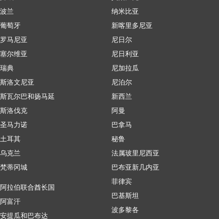
波兰
纳米比亚
葡萄牙
新喀里多尼亚
罗马尼亚
尼日尔
塞尔维亚
尼日利亚
瑞典
尼加拉瓜
斯洛文尼亚
尼泊尔
斯瓦尔巴和扬马延
新西兰
斯洛伐克
阿曼
圣马力诺
巴拿马
土耳其
秘鲁
乌克兰
法属玻里尼西亚
梵蒂冈城
巴布亚新几内亚
菲律宾
阿拉伯联合酋长国
巴基斯坦
阿富汗
波多黎各
安提瓜和巴布达