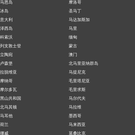
马恩岛
摩洛哥
冰岛
圣马丁
意大利
马达加斯加
泽西岛
马里
科索沃
缅甸
列支敦士登
蒙古
立陶宛
澳门
卢森堡
北马里亚纳群岛
拉脱维亚
马提尼克
摩纳哥
毛里塔尼亚
摩尔多瓦
毛里求斯
黑山共和国
马尔代夫
北马其顿
马拉维
马耳他
墨西哥
荷兰
马来西亚
挪威
莫桑比克