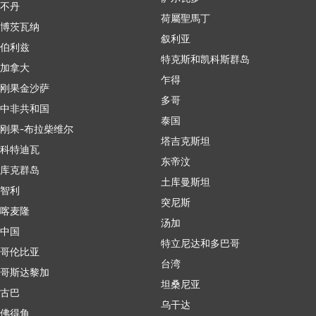
不丹
荷屬聖馬丁
博茨瓦纳
叙利亚
伯利兹
特克斯和凯科斯群岛
加拿大
乍得
刚果金沙萨
多哥
中非共和国
泰国
刚果-布拉柴维尔
塔吉克斯坦
科特迪瓦
东帝汶
库克群岛
土库曼斯坦
智利
突尼斯
喀麦隆
汤加
中国
特立尼达和多巴哥
哥伦比亚
台湾
哥斯达黎加
坦桑尼亚
古巴
乌干达
佛得角