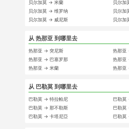
贝尔加莫 → 米蘭
贝尔加莫
贝尔加莫 → 维罗纳
贝尔加莫
贝尔加莫 → 威尼斯
贝尔加莫 
从 热那亚 到哪里去
热那亚 → 突尼斯
热那亚 
热那亚 → 巴塞罗那
热那亚 
热那亚 → 米蘭
热那亚 →
从 巴勒莫 到哪里去
巴勒莫 → 特拉帕尼
巴勒莫 →
巴勒莫 → 那不勒斯
巴勒莫 
巴勒莫 → 卡塔尼亞
巴勒莫 