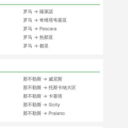
罗马 → 薩萊諾
罗马 → 奇维塔韦基亚
罗马 → Pescara
罗马 → 热那亚
罗马 → 都灵
那不勒斯 → 威尼斯
那不勒斯 → 托斯卡纳大区
那不勒斯 → 卡塞塔
那不勒斯 → Sicily
那不勒斯 → Praiano