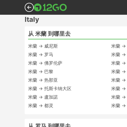
Italy
从 米蘭 到哪里去
米蘭 → 威尼斯
米蘭 →
米蘭 → 罗马
米蘭 →
米蘭 → 佛罗伦萨
米蘭 →
米蘭 → 巴黎
米蘭 →
米蘭 → 热那亚
米蘭 →
米蘭 → 托斯卡纳大区
米蘭 →
米蘭 → 盧加諾
米蘭 →
米蘭 → 都灵
米蘭 →
从 罗马 到哪里去