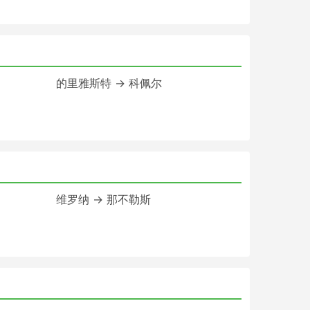
的里雅斯特 → 科佩尔
维罗纳 → 那不勒斯