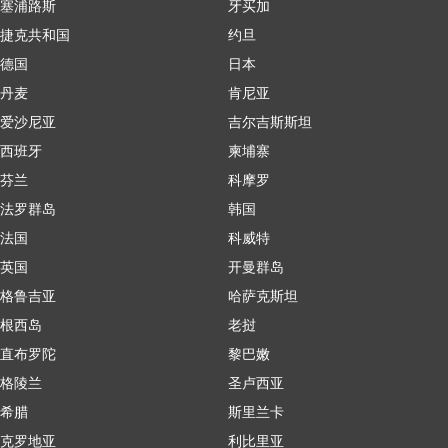
塞浦路斯
牙买加
捷克共和国
约旦
德国
日本
丹麦
肯尼亚
爱沙尼亚
吉尔吉斯斯坦
西班牙
柬埔寨
芬兰
科摩罗
法罗群岛
韩国
法国
科威特
英国
开曼群岛
格鲁吉亚
哈萨克斯坦
根西岛
老挝
直布罗陀
黎巴嫩
格陵兰
圣卢西亚
希腊
斯里兰卡
克罗地亚
利比里亚