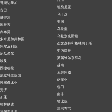
哥斯达黎加
坦桑尼亚
古巴
乌干达
佛得角
美国
库拉索
乌拉圭
吉布提
乌兹别克斯坦
多米尼加共和国
圣文森特和格林纳丁斯
阿尔及利亚
委内瑞拉
厄瓜多尔
英属维尔京群岛
埃及
越南
西撒哈拉
瓦努阿图
厄立特里亚国
萨摩亚
埃塞俄比亚
也门
斐济
南非
加蓬
赞比亚
格林纳达
津巴布韦
法属圭亚那