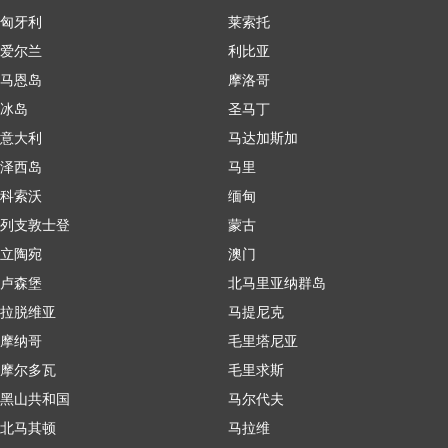
匈牙利
莱索托
爱尔兰
利比亚
马恩岛
摩洛哥
冰岛
圣马丁
意大利
马达加斯加
泽西岛
马里
科索沃
缅甸
列支敦士登
蒙古
立陶宛
澳门
卢森堡
北马里亚纳群岛
拉脱维亚
马提尼克
摩纳哥
毛里塔尼亚
摩尔多瓦
毛里求斯
黑山共和国
马尔代夫
北马其顿
马拉维