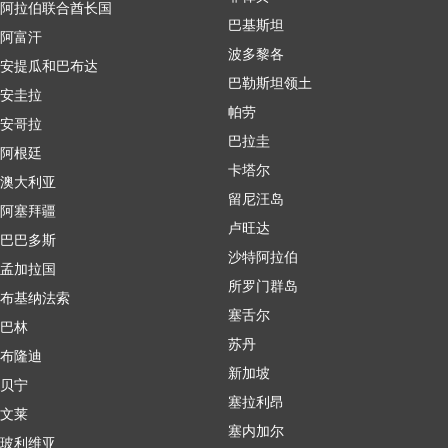
阿拉伯联合酋长国
巴基斯坦
阿富汗
波多黎各
安提瓜和巴布达
巴勒斯坦领土
安圭拉
帕劳
安哥拉
巴拉圭
阿根廷
卡塔尔
澳大利亚
留尼汪岛
阿塞拜疆
卢旺达
巴巴多斯
沙特阿拉伯
孟加拉国
所罗门群岛
布基纳法索
塞舌尔
巴林
苏丹
布隆迪
新加坡
贝宁
塞拉利昂
文莱
塞内加尔
玻利维亚