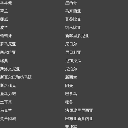
马耳他
墨西哥
荷兰
马来西亚
挪威
莫桑比克
波兰
纳米比亚
葡萄牙
新喀里多尼亚
罗马尼亚
尼日尔
塞尔维亚
尼日利亚
瑞典
尼加拉瓜
斯洛文尼亚
尼泊尔
斯瓦尔巴和扬马延
新西兰
斯洛伐克
阿曼
圣马力诺
巴拿马
土耳其
秘鲁
乌克兰
法属玻里尼西亚
梵蒂冈城
巴布亚新几内亚
菲律宾