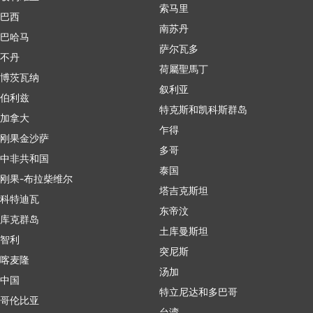
索马里
巴西
南苏丹
巴哈马
萨尔瓦多
不丹
荷屬聖馬丁
博茨瓦纳
叙利亚
伯利兹
特克斯和凯科斯群岛
加拿大
乍得
刚果金沙萨
多哥
中非共和国
泰国
刚果-布拉柴维尔
塔吉克斯坦
科特迪瓦
东帝汶
库克群岛
土库曼斯坦
智利
突尼斯
喀麦隆
汤加
中国
特立尼达和多巴哥
哥伦比亚
台湾