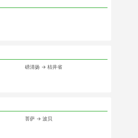
磅清扬 → 桔井省
菩萨 → 波贝