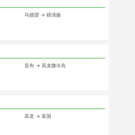
马德望 → 磅清扬
贡布 → 高龙撒冷岛
高龙 → 富国