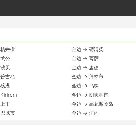
 桔井省
金边 → 磅清扬
 戈公
金边 → 菩萨
 波贝
金边 → 唐德
 普吉岛
金边 → 拜林市
 磅湛
金边 → 乌栋
irirom
金边 → 胡志明市
 上丁
金边 → 高龙撒冷岛
 巴域市
金边 → 河内