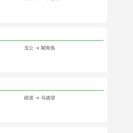
戈公 → 閣骨島
磅湛 → 马德望