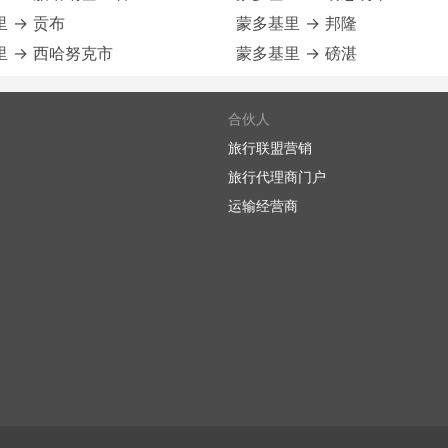
 → 贡布
蒙多基里 → 邦隆
 → 西哈努克市
蒙多基里 → 磅湛
合伙人
旅行联盟营销
旅行代理商门户
运输经营商