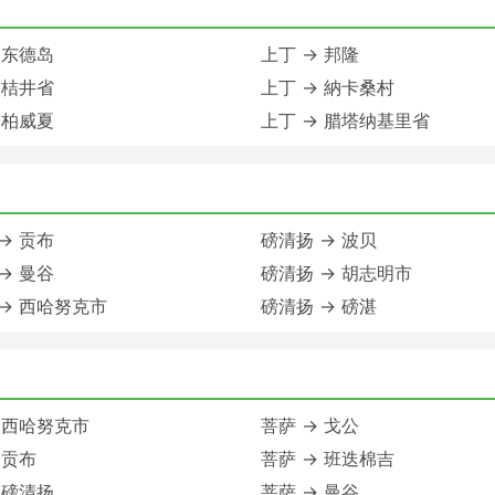
 东德岛
上丁 → 邦隆
 桔井省
上丁 → 納卡桑村
 柏威夏
上丁 → 腊塔纳基里省
→ 贡布
磅清扬 → 波贝
→ 曼谷
磅清扬 → 胡志明市
→ 西哈努克市
磅清扬 → 磅湛
 西哈努克市
菩萨 → 戈公
 贡布
菩萨 → 班迭棉吉
 磅清扬
菩萨 → 曼谷