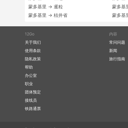
蒙多基里 → 暹粒
蒙多基里
蒙多基里 → 桔井省
蒙多基里
12Go
内容
关于我们
常问问题
使用条款
新闻
隐私政策
旅行指南
帮助
办公室
职业
团体预定
接线员
铁路通票