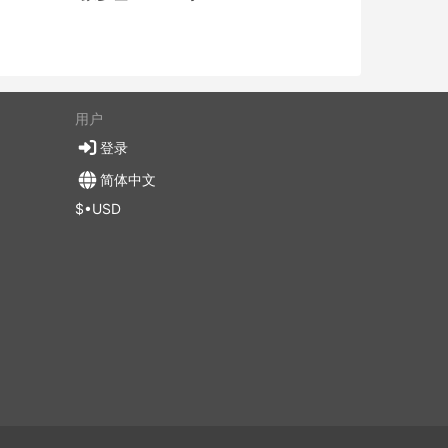
用户
登录
简体中文
$•USD