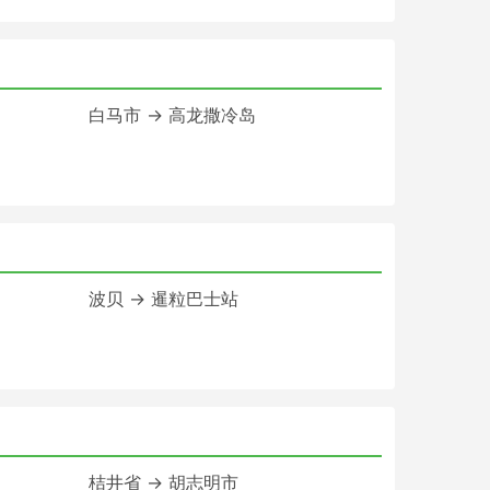
白马市 → 高龙撒冷岛
波贝 → 暹粒巴士站
桔井省 → 胡志明市