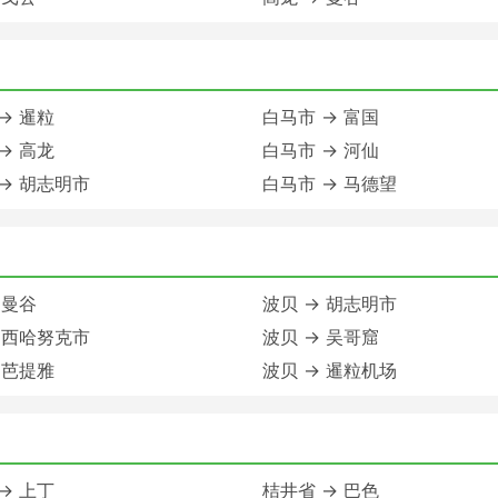
→ 暹粒
白马市 → 富国
→ 高龙
白马市 → 河仙
→ 胡志明市
白马市 → 马德望
 曼谷
波贝 → 胡志明市
 西哈努克市
波贝 → 吴哥窟
 芭提雅
波贝 → 暹粒机场
→ 上丁
桔井省 → 巴色