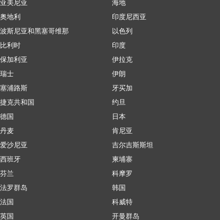
亚美尼亚
海地
奥地利
印度尼西亚
波斯尼亚和黑塞哥维那
以色列
比利时
印度
保加利亚
伊拉克
瑞士
伊朗
塞浦路斯
牙买加
捷克共和国
约旦
德国
日本
丹麦
肯尼亚
爱沙尼亚
吉尔吉斯斯坦
西班牙
柬埔寨
芬兰
科摩罗
法罗群岛
韩国
法国
科威特
英国
开曼群岛