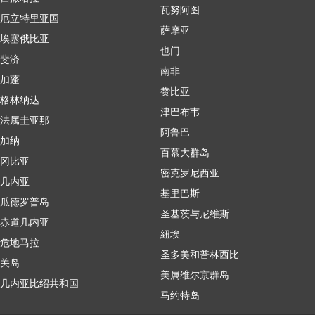
瓦努阿图
厄立特里亚国
萨摩亚
埃塞俄比亚
也门
斐济
南非
加蓬
赞比亚
格林纳达
津巴布韦
法属圭亚那
阿鲁巴
加纳
百慕大群岛
冈比亚
密克罗尼西亚
几内亚
基里巴斯
瓜德罗普岛
圣基茨与尼维斯
赤道几内亚
紐埃
危地马拉
圣多美和普林西比
关岛
美属维尔京群岛
几内亚比绍共和国
马约特岛