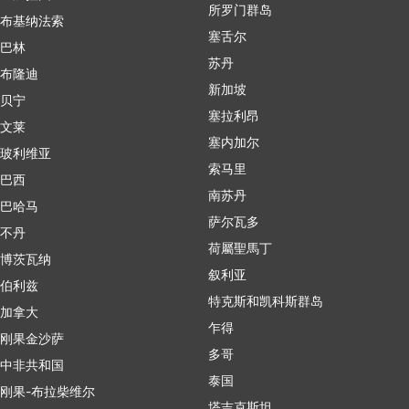
所罗门群岛
布基纳法索
塞舌尔
巴林
苏丹
布隆迪
新加坡
贝宁
塞拉利昂
文莱
塞内加尔
玻利维亚
索马里
巴西
南苏丹
巴哈马
萨尔瓦多
不丹
荷屬聖馬丁
博茨瓦纳
叙利亚
伯利兹
特克斯和凯科斯群岛
加拿大
乍得
刚果金沙萨
多哥
中非共和国
泰国
刚果-布拉柴维尔
塔吉克斯坦