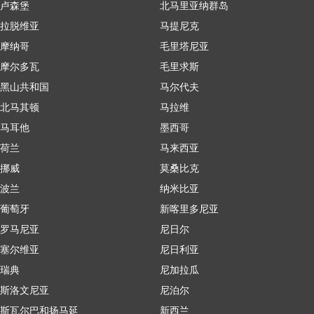
卢森堡
北马里亚纳群岛
拉脱维亚
马提尼克
摩纳哥
毛里塔尼亚
摩尔多瓦
毛里求斯
黑山共和国
马尔代夫
北马其顿
马拉维
马耳他
墨西哥
荷兰
马来西亚
挪威
莫桑比克
波兰
纳米比亚
葡萄牙
新喀里多尼亚
罗马尼亚
尼日尔
塞尔维亚
尼日利亚
瑞典
尼加拉瓜
斯洛文尼亚
尼泊尔
斯瓦尔巴和扬马延
新西兰