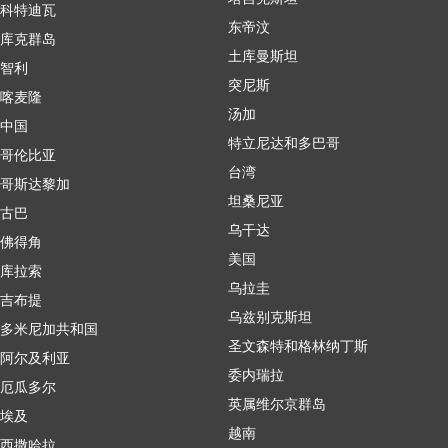
科特迪瓦
东帝汶
库克群岛
土库曼斯坦
智利
突尼斯
喀麦隆
汤加
中国
特立尼达和多巴哥
哥伦比亚
台湾
哥斯达黎加
坦桑尼亚
古巴
乌干达
佛得角
美国
库拉索
乌拉圭
吉布提
乌兹别克斯坦
多米尼加共和国
圣文森特和格林纳丁斯
阿尔及利亚
委内瑞拉
厄瓜多尔
英属维尔京群岛
埃及
越南
西撒哈拉