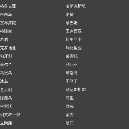
格鲁吉亚
哈萨克斯坦
根西岛
老挝
直布罗陀
黎巴嫩
格陵兰
圣卢西亚
希腊
斯里兰卡
克罗地亚
利比里亚
匈牙利
莱索托
爱尔兰
利比亚
马恩岛
摩洛哥
冰岛
圣马丁
意大利
马达加斯加
泽西岛
马里
科索沃
缅甸
列支敦士登
蒙古
立陶宛
澳门