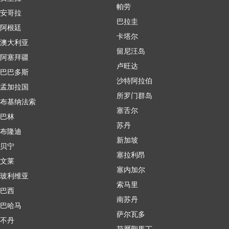
帕劳
安哥拉
巴拉圭
阿根廷
卡塔尔
澳大利亚
留尼汪岛
阿塞拜疆
卢旺达
巴巴多斯
沙特阿拉伯
孟加拉国
所罗门群岛
布基纳法索
塞舌尔
巴林
苏丹
布隆迪
新加坡
贝宁
塞拉利昂
文莱
塞内加尔
玻利维亚
索马里
巴西
南苏丹
巴哈马
萨尔瓦多
不丹
荷屬聖馬丁