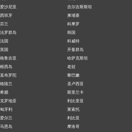
爱沙尼亚
吉尔吉斯斯坦
西班牙
柬埔寨
芬兰
科摩罗
法罗群岛
韩国
法国
科威特
英国
开曼群岛
格鲁吉亚
哈萨克斯坦
根西岛
老挝
直布罗陀
黎巴嫩
格陵兰
圣卢西亚
希腊
斯里兰卡
克罗地亚
利比里亚
匈牙利
莱索托
爱尔兰
利比亚
马恩岛
摩洛哥