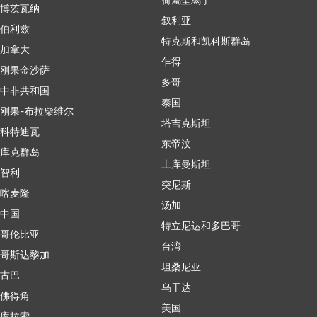
博茨瓦纳
叙利亚
伯利兹
特克斯和凯科斯群岛
加拿大
乍得
刚果金沙萨
多哥
中非共和国
泰国
刚果-布拉柴维尔
塔吉克斯坦
科特迪瓦
东帝汶
库克群岛
土库曼斯坦
智利
突尼斯
喀麦隆
汤加
中国
特立尼达和多巴哥
哥伦比亚
台湾
哥斯达黎加
坦桑尼亚
古巴
乌干达
佛得角
美国
库拉索