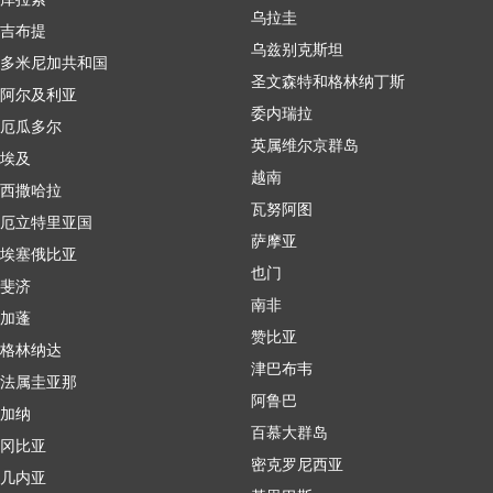
乌拉圭
吉布提
乌兹别克斯坦
多米尼加共和国
圣文森特和格林纳丁斯
阿尔及利亚
委内瑞拉
厄瓜多尔
英属维尔京群岛
埃及
越南
西撒哈拉
瓦努阿图
厄立特里亚国
萨摩亚
埃塞俄比亚
也门
斐济
南非
加蓬
赞比亚
格林纳达
津巴布韦
法属圭亚那
阿鲁巴
加纳
百慕大群岛
冈比亚
密克罗尼西亚
几内亚