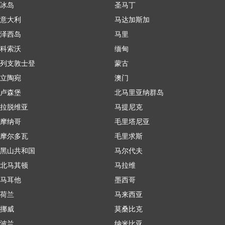
冰岛
圣马丁
意大利
马达加斯加
泽西岛
马里
科索沃
缅甸
列支敦士登
蒙古
立陶宛
澳门
卢森堡
北马里亚纳群岛
拉脱维亚
马提尼克
摩纳哥
毛里塔尼亚
摩尔多瓦
毛里求斯
黑山共和国
马尔代夫
北马其顿
马拉维
马耳他
墨西哥
荷兰
马来西亚
挪威
莫桑比克
波兰
纳米比亚