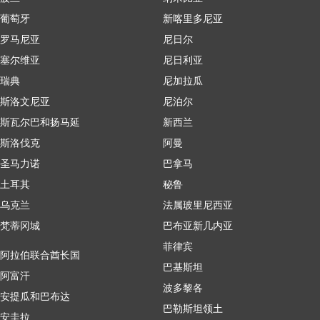
葡萄牙
新喀里多尼亚
罗马尼亚
尼日尔
塞尔维亚
尼日利亚
瑞典
尼加拉瓜
斯洛文尼亚
尼泊尔
斯瓦尔巴和扬马延
新西兰
斯洛伐克
阿曼
圣马力诺
巴拿马
土耳其
秘鲁
乌克兰
法属玻里尼西亚
梵蒂冈城
巴布亚新几内亚
菲律宾
阿拉伯联合酋长国
巴基斯坦
阿富汗
波多黎各
安提瓜和巴布达
巴勒斯坦领土
安圭拉