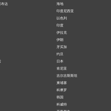
巴布达
海地
印度尼西亚
以色列
印度
伊拉克
伊朗
牙买加
约旦
索
日本
肯尼亚
吉尔吉斯斯坦
柬埔寨
科摩罗
韩国
科威特