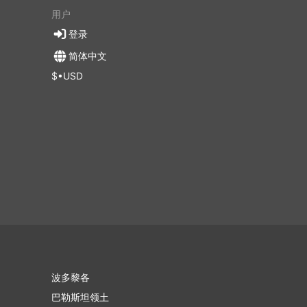
用户
登录
简体中文
$•USD
波多黎各
巴勒斯坦领土