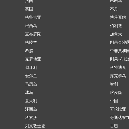
法国
巴哈马
英国
不丹
格鲁吉亚
博茨瓦纳
根西岛
伯利兹
直布罗陀
加拿大
格陵兰
刚果金沙
希腊
中非共和
克罗地亚
刚果-布拉
匈牙利
科特迪瓦
爱尔兰
库克群岛
马恩岛
智利
冰岛
喀麦隆
意大利
中国
泽西岛
哥伦比亚
科索沃
哥斯达黎
列支敦士登
古巴