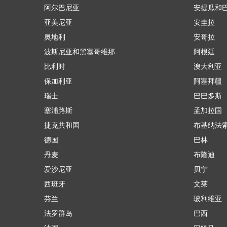
阿尔巴尼亚
安提瓜和
亚美尼亚
安圭拉
奥地利
安哥拉
波斯尼亚和黑塞哥维那
阿根廷
比利时
澳大利亚
保加利亚
阿塞拜疆
瑞士
巴巴多斯
塞浦路斯
孟加拉国
捷克共和国
布基纳法
德国
巴林
丹麦
布隆迪
爱沙尼亚
贝宁
西班牙
文莱
芬兰
玻利维亚
法罗群岛
巴西