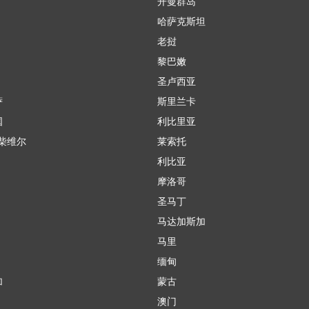
开曼群岛
哈萨克斯坦
老挝
黎巴嫩
圣卢西亚
萨
斯里兰卡
国
利比里亚
柴维尔
莱索托
利比亚
摩洛哥
圣马丁
马达加斯加
马里
缅甸
加
蒙古
澳门