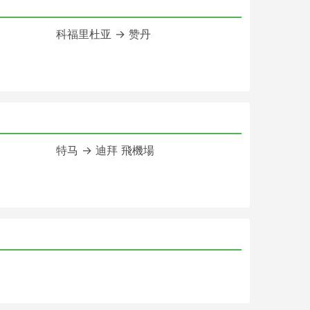
科福里杜亚 → 赞丹
特马 → 迪拜 飛機場