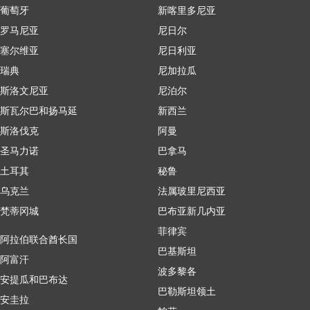
葡萄牙
新喀里多尼亚
罗马尼亚
尼日尔
塞尔维亚
尼日利亚
瑞典
尼加拉瓜
斯洛文尼亚
尼泊尔
斯瓦尔巴和扬马延
新西兰
斯洛伐克
阿曼
圣马力诺
巴拿马
土耳其
秘鲁
乌克兰
法属玻里尼西亚
梵蒂冈城
巴布亚新几内亚
菲律宾
阿拉伯联合酋长国
巴基斯坦
阿富汗
波多黎各
安提瓜和巴布达
巴勒斯坦领土
安圭拉