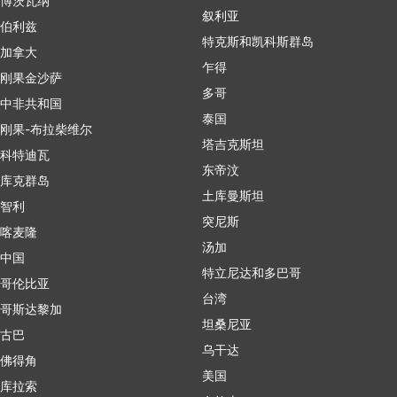
博茨瓦纳
叙利亚
伯利兹
特克斯和凯科斯群岛
加拿大
乍得
刚果金沙萨
多哥
中非共和国
泰国
刚果-布拉柴维尔
塔吉克斯坦
科特迪瓦
东帝汶
库克群岛
土库曼斯坦
智利
突尼斯
喀麦隆
汤加
中国
特立尼达和多巴哥
哥伦比亚
台湾
哥斯达黎加
坦桑尼亚
古巴
乌干达
佛得角
美国
库拉索