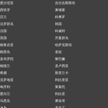
爱沙尼亚
吉尔吉斯斯坦
西班牙
柬埔寨
芬兰
科摩罗
法罗群岛
韩国
法国
科威特
英国
开曼群岛
格鲁吉亚
哈萨克斯坦
根西岛
老挝
直布罗陀
黎巴嫩
格陵兰
圣卢西亚
希腊
斯里兰卡
克罗地亚
利比里亚
匈牙利
莱索托
爱尔兰
利比亚
马恩岛
摩洛哥
冰岛
圣马丁