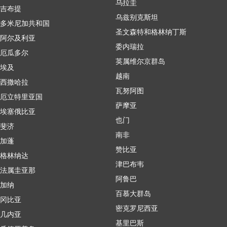
乌拉圭
吉布提
乌兹别克斯坦
多米尼加共和国
圣文森特和格林纳丁斯
阿尔及利亚
委内瑞拉
厄瓜多尔
英属维尔京群岛
埃及
越南
西撒哈拉
瓦努阿图
厄立特里亚国
萨摩亚
埃塞俄比亚
也门
斐济
南非
加蓬
赞比亚
格林纳达
津巴布韦
法属圭亚那
阿鲁巴
加纳
百慕大群岛
冈比亚
密克罗尼西亚
几内亚
基里巴斯