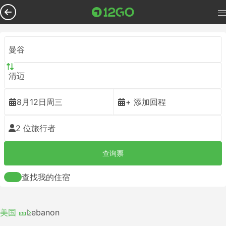
曼谷
清迈
8月12日周三
+ 添加回程
2 位旅行者
查询票
查找我的住宿
美国 🎫
Lebanon