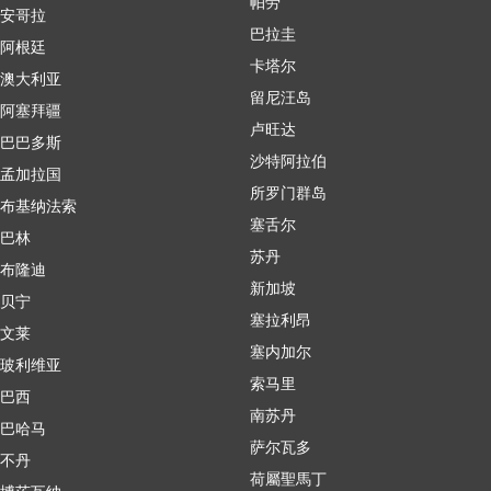
帕劳
安哥拉
巴拉圭
阿根廷
卡塔尔
澳大利亚
留尼汪岛
阿塞拜疆
卢旺达
巴巴多斯
沙特阿拉伯
孟加拉国
所罗门群岛
布基纳法索
塞舌尔
巴林
苏丹
布隆迪
新加坡
贝宁
塞拉利昂
文莱
塞内加尔
玻利维亚
索马里
巴西
南苏丹
巴哈马
萨尔瓦多
不丹
荷屬聖馬丁