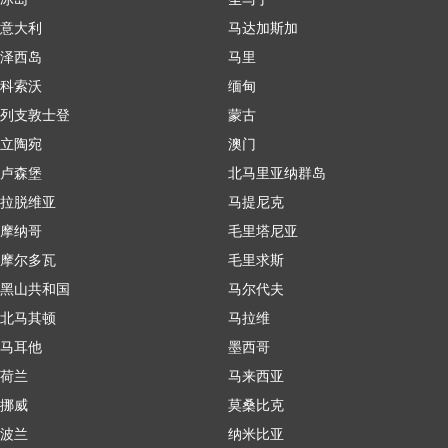
意大利
马达加斯加
泽西岛
马里
科索沃
缅甸
列支敦士登
蒙古
立陶宛
澳门
卢森堡
北马里亚纳群岛
拉脱维亚
马提尼克
摩纳哥
毛里塔尼亚
摩尔多瓦
毛里求斯
黑山共和国
马尔代夫
北马其顿
马拉维
马耳他
墨西哥
荷兰
马来西亚
挪威
莫桑比克
波兰
纳米比亚