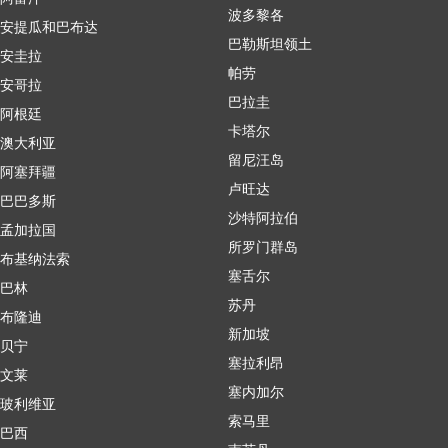
波多黎各
安提瓜和巴布达
巴勒斯坦领土
安圭拉
帕劳
安哥拉
巴拉圭
阿根廷
卡塔尔
澳大利亚
留尼汪岛
阿塞拜疆
卢旺达
巴巴多斯
沙特阿拉伯
孟加拉国
所罗门群岛
布基纳法索
塞舌尔
巴林
苏丹
布隆迪
新加坡
贝宁
塞拉利昂
文莱
塞内加尔
玻利维亚
索马里
巴西