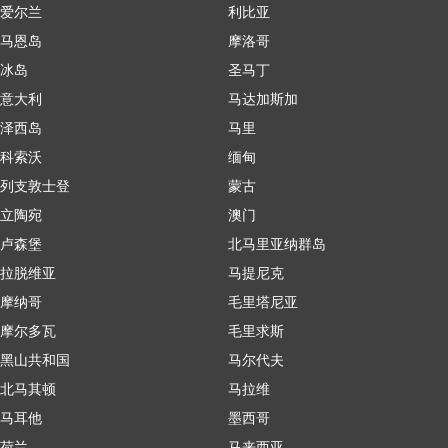
爱尔兰
利比亚
马恩岛
摩洛哥
冰岛
圣马丁
意大利
马达加斯加
泽西岛
马里
科索沃
缅甸
列支敦士登
蒙古
立陶宛
澳门
卢森堡
北马里亚纳群岛
拉脱维亚
马提尼克
摩纳哥
毛里塔尼亚
摩尔多瓦
毛里求斯
黑山共和国
马尔代夫
北马其顿
马拉维
马耳他
墨西哥
荷兰
马来西亚