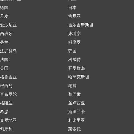
德国
日本
丹麦
肯尼亚
爱沙尼亚
吉尔吉斯斯坦
西班牙
柬埔寨
芬兰
科摩罗
法罗群岛
韩国
法国
科威特
英国
开曼群岛
格鲁吉亚
哈萨克斯坦
根西岛
老挝
直布罗陀
黎巴嫩
格陵兰
圣卢西亚
希腊
斯里兰卡
克罗地亚
利比里亚
匈牙利
莱索托