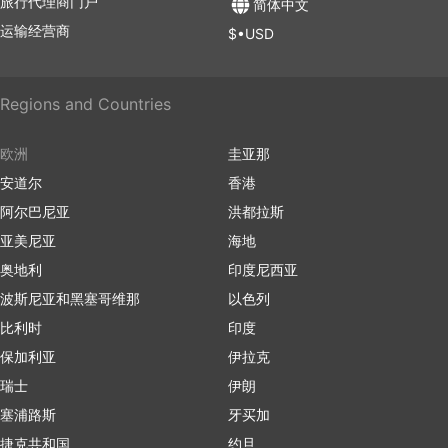
旅行代理商门户
简体中文
运输经营商
$•USD
Regions and Countries
欧洲
圭亚那
安道尔
香港
阿尔巴尼亚
洪都拉斯
亚美尼亚
海地
奥地利
印度尼西亚
波斯尼亚和黑塞哥维那
以色列
比利时
印度
保加利亚
伊拉克
瑞士
伊朗
塞浦路斯
牙买加
捷克共和国
约旦