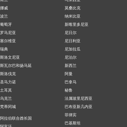
挪威
莫桑比克
波兰
纳米比亚
葡萄牙
新喀里多尼亚
罗马尼亚
尼日尔
塞尔维亚
尼日利亚
瑞典
尼加拉瓜
斯洛文尼亚
尼泊尔
斯瓦尔巴和扬马延
新西兰
斯洛伐克
阿曼
圣马力诺
巴拿马
土耳其
秘鲁
乌克兰
法属玻里尼西亚
梵蒂冈城
巴布亚新几内亚
菲律宾
阿拉伯联合酋长国
巴基斯坦
阿富汗