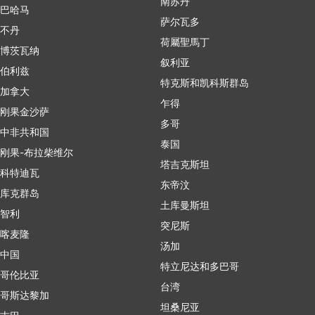
南苏丹
巴哈马
萨尔瓦多
不丹
荷屬聖馬丁
博茨瓦纳
叙利亚
伯利兹
特克斯和凯科斯群岛
加拿大
乍得
刚果金沙萨
多哥
中非共和国
泰国
刚果-布拉柴维尔
塔吉克斯坦
科特迪瓦
东帝汶
库克群岛
土库曼斯坦
智利
突尼斯
喀麦隆
汤加
中国
特立尼达和多巴哥
哥伦比亚
台湾
哥斯达黎加
坦桑尼亚