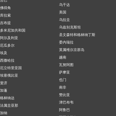
古巴
乌干达
佛得角
美国
库拉索
乌拉圭
吉布提
乌兹别克斯坦
多米尼加共和国
圣文森特和格林纳丁斯
阿尔及利亚
委内瑞拉
厄瓜多尔
英属维尔京群岛
埃及
越南
西撒哈拉
瓦努阿图
厄立特里亚国
萨摩亚
埃塞俄比亚
也门
斐济
南非
加蓬
赞比亚
格林纳达
津巴布韦
法属圭亚那
阿鲁巴
加纳