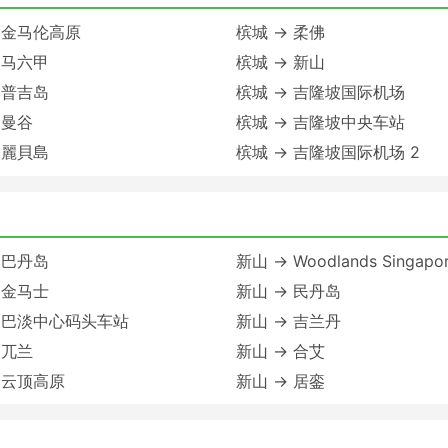
 金马伦高原
槟城 → 柔佛
 马六甲
槟城 → 新山
 普吉岛
槟城 → 吉隆坡国际机场
 曼谷
槟城 → 吉隆坡中央车站
 麗貝島
槟城 → 吉隆坡国际机场 2
 巴丹岛
新山 → Woodlands Singapo
 金马士
新山 → 民丹岛
→ 巴淡中心码头车站
新山 → 吉兰丹
 兀兰
新山 → 合艾
 云顶高原
新山 → 居銮