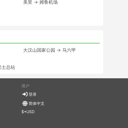
美里 → 姆鲁机场
大汉山国家公园 → 马六甲
巴士总站
用户
登录
简体中文
$•USD