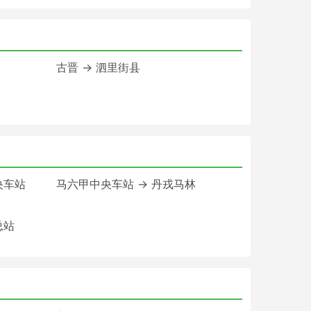
古晋 → 泗里街县
央车站
马六甲中央车站 → 丹戎马林
总站