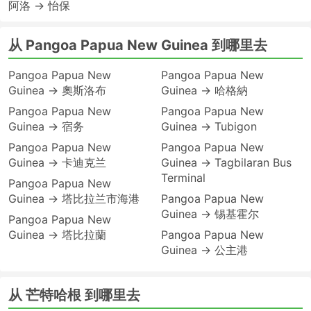
阿洛 → 怡保
从 Pangoa Papua New Guinea 到哪里去
Pangoa Papua New
Pangoa Papua New
Guinea → 奧斯洛布
Guinea → 哈格納
Pangoa Papua New
Pangoa Papua New
Guinea → 宿务
Guinea → Tubigon
Pangoa Papua New
Pangoa Papua New
Guinea → 卡迪克兰
Guinea → Tagbilaran Bus
Terminal
Pangoa Papua New
Guinea → 塔比拉兰市海港
Pangoa Papua New
Guinea → 锡基霍尔
Pangoa Papua New
Guinea → 塔比拉蘭
Pangoa Papua New
Guinea → 公主港
从 芒特哈根 到哪里去