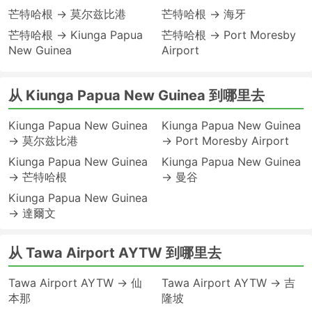
芒特哈根 → 莫尔兹比港
芒特哈根 → 海牙
芒特哈根 → Kiunga Papua
芒特哈根 → Port Moresby
New Guinea
Airport
从 Kiunga Papua New Guinea 到哪里去
Kiunga Papua New Guinea
Kiunga Papua New Guinea
→ 莫尔兹比港
→ Port Moresby Airport
Kiunga Papua New Guinea
Kiunga Papua New Guinea
→ 芒特哈根
→ 曼谷
Kiunga Papua New Guinea
→ 達爾文
从 Tawa Airport AYTW 到哪里去
Tawa Airport AYTW → 仙
Tawa Airport AYTW → 吉
本那
隆坡