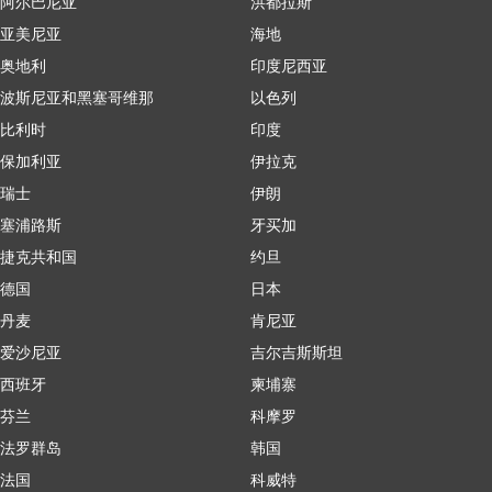
阿尔巴尼亚
洪都拉斯
亚美尼亚
海地
奥地利
印度尼西亚
波斯尼亚和黑塞哥维那
以色列
比利时
印度
保加利亚
伊拉克
瑞士
伊朗
塞浦路斯
牙买加
捷克共和国
约旦
德国
日本
丹麦
肯尼亚
爱沙尼亚
吉尔吉斯斯坦
西班牙
柬埔寨
芬兰
科摩罗
法罗群岛
韩国
法国
科威特