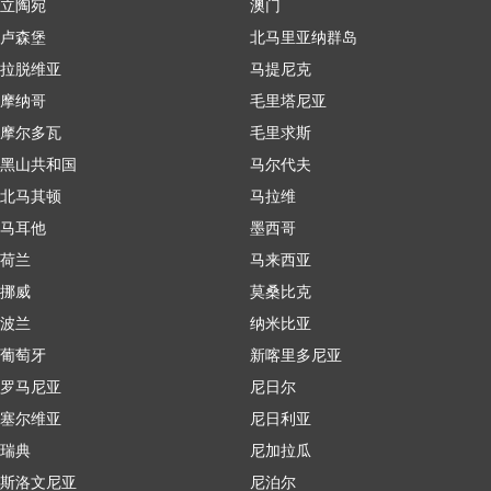
立陶宛
澳门
卢森堡
北马里亚纳群岛
拉脱维亚
马提尼克
摩纳哥
毛里塔尼亚
摩尔多瓦
毛里求斯
黑山共和国
马尔代夫
北马其顿
马拉维
马耳他
墨西哥
荷兰
马来西亚
挪威
莫桑比克
波兰
纳米比亚
葡萄牙
新喀里多尼亚
罗马尼亚
尼日尔
塞尔维亚
尼日利亚
瑞典
尼加拉瓜
斯洛文尼亚
尼泊尔