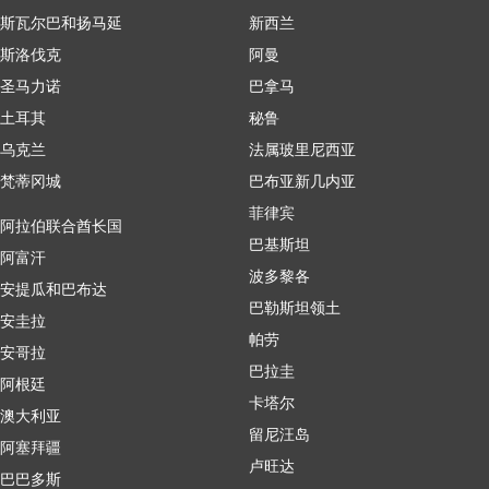
斯瓦尔巴和扬马延
新西兰
斯洛伐克
阿曼
圣马力诺
巴拿马
土耳其
秘鲁
乌克兰
法属玻里尼西亚
梵蒂冈城
巴布亚新几内亚
菲律宾
阿拉伯联合酋长国
巴基斯坦
阿富汗
波多黎各
安提瓜和巴布达
巴勒斯坦领土
安圭拉
帕劳
安哥拉
巴拉圭
阿根廷
卡塔尔
澳大利亚
留尼汪岛
阿塞拜疆
卢旺达
巴巴多斯