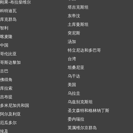
刚果-布拉柴维尔
塔吉克斯坦
科特迪瓦
东帝汶
库克群岛
土库曼斯坦
智利
突尼斯
喀麦隆
汤加
中国
特立尼达和多巴哥
哥伦比亚
台湾
哥斯达黎加
坦桑尼亚
古巴
乌干达
佛得角
美国
库拉索
乌拉圭
吉布提
乌兹别克斯坦
多米尼加共和国
圣文森特和格林纳丁斯
阿尔及利亚
委内瑞拉
厄瓜多尔
英属维尔京群岛
埃及