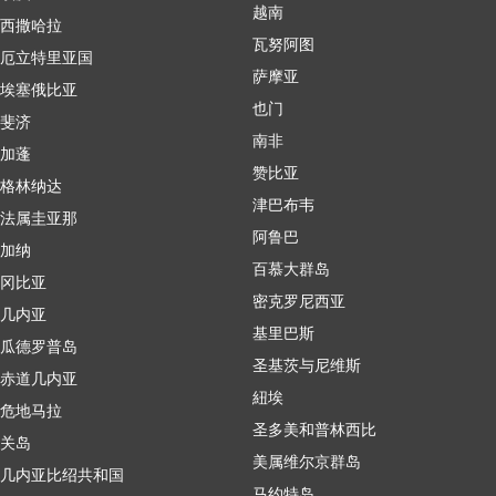
越南
西撒哈拉
瓦努阿图
厄立特里亚国
萨摩亚
埃塞俄比亚
也门
斐济
南非
加蓬
赞比亚
格林纳达
津巴布韦
法属圭亚那
阿鲁巴
加纳
百慕大群岛
冈比亚
密克罗尼西亚
几内亚
基里巴斯
瓜德罗普岛
圣基茨与尼维斯
赤道几内亚
紐埃
危地马拉
圣多美和普林西比
关岛
美属维尔京群岛
几内亚比绍共和国
马约特岛