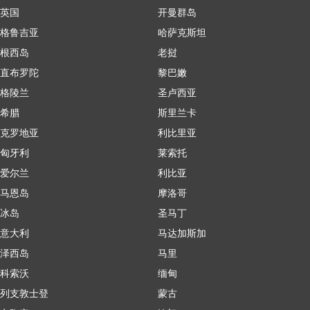
英国
开曼群岛
格鲁吉亚
哈萨克斯坦
根西岛
老挝
直布罗陀
黎巴嫩
格陵兰
圣卢西亚
希腊
斯里兰卡
克罗地亚
利比里亚
匈牙利
莱索托
爱尔兰
利比亚
马恩岛
摩洛哥
冰岛
圣马丁
意大利
马达加斯加
泽西岛
马里
科索沃
缅甸
列支敦士登
蒙古