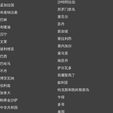
沙特阿拉伯
孟加拉国
所罗门群岛
布基纳法索
塞舌尔
巴林
苏丹
布隆迪
新加坡
贝宁
塞拉利昂
文莱
塞内加尔
玻利维亚
索马里
巴西
南苏丹
巴哈马
萨尔瓦多
不丹
荷屬聖馬丁
博茨瓦纳
叙利亚
伯利兹
特克斯和凯科斯群岛
加拿大
乍得
刚果金沙萨
多哥
中非共和国
泰国