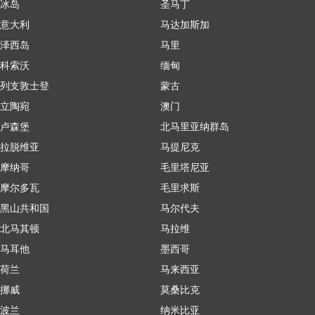
冰岛
圣马丁
意大利
马达加斯加
泽西岛
马里
科索沃
缅甸
列支敦士登
蒙古
立陶宛
澳门
卢森堡
北马里亚纳群岛
拉脱维亚
马提尼克
摩纳哥
毛里塔尼亚
摩尔多瓦
毛里求斯
黑山共和国
马尔代夫
北马其顿
马拉维
马耳他
墨西哥
荷兰
马来西亚
挪威
莫桑比克
波兰
纳米比亚