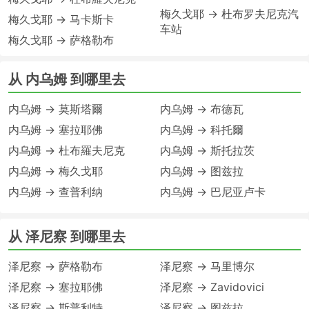
梅久戈耶 → 杜布罗夫尼克汽
梅久戈耶 → 马卡斯卡
车站
梅久戈耶 → 萨格勒布
从 内乌姆 到哪里去
内乌姆 → 莫斯塔爾
内乌姆 → 布德瓦
内乌姆 → 塞拉耶佛
内乌姆 → 科托爾
内乌姆 → 杜布羅夫尼克
内乌姆 → 斯托拉茨
内乌姆 → 梅久戈耶
内乌姆 → 图兹拉
内乌姆 → 查普利纳
内乌姆 → 巴尼亚卢卡
从 泽尼察 到哪里去
泽尼察 → 萨格勒布
泽尼察 → 马里博尔
泽尼察 → 塞拉耶佛
泽尼察 → Zavidovici
泽尼察 → 斯普利特
泽尼察 → 图兹拉