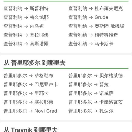
查普利纳 → 斯普利特
查普利纳 → 杜布羅夫尼克
查普利纳 → 梅久戈耶
查普利纳 → Grude
查普利纳 → 内乌姆
查普利纳 → 奧斯陸 飛機場
查普利纳 → 塞拉耶佛
查普利纳 → 梅特科维奇
查普利纳 → 莫斯塔爾
查普利纳 → 马卡斯卡
从 普里耶多尔 到哪里去
普里耶多尔 → 萨格勒布
普里耶多尔 → 贝尔格莱德
普里耶多尔 → 巴尼亚卢卡
普里耶多尔 → 普拉
普里耶多尔 → 里耶卡
普里耶多尔 → 诺威萨
普里耶多尔 → 塞拉耶佛
普里耶多尔 → 卡爾洛瓦茨
普里耶多尔 → Novi Grad
普里耶多尔 → 扎达尔
从 Travnik 到哪里去