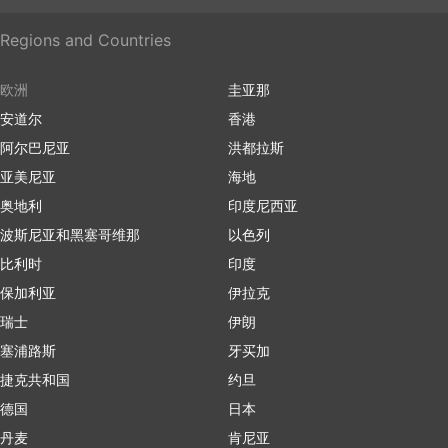
Regions and Countries
欧洲
圭亚那
安道尔
香港
阿尔巴尼亚
洪都拉斯
亚美尼亚
海地
奥地利
印度尼西亚
波斯尼亚和黑塞哥维那
以色列
比利时
印度
保加利亚
伊拉克
瑞士
伊朗
塞浦路斯
牙买加
捷克共和国
约旦
德国
日本
丹麦
肯尼亚