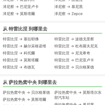
泽尼察 → 巴尼亚卢卡
泽尼察 → 慕尼黑
泽尼察 → 莫斯塔爾
泽尼察 → Zepce
从 特雷比涅 到哪里去
特雷比涅 → 塞拉耶佛
特雷比涅 → 波德戈里察
特雷比涅 → 赫尔采格诺维
特雷比涅 → 杜布羅夫尼克
特雷比涅 → 科托爾
特雷比涅 → 尼克希奇
特雷比涅 → 莫斯塔爾
特雷比涅 → 巴尼亚卢卡
特雷比涅 → 布德瓦
特雷比涅 → 贝尔格莱德
从 萨拉热窝中央 到哪里去
萨拉热窝中央 → 贝尔格莱德
萨拉热窝中央 → 莫斯塔尔东
部汽车站
萨拉热窝中央 → 莫斯塔爾
萨拉热窝中央 → 慕尼黑