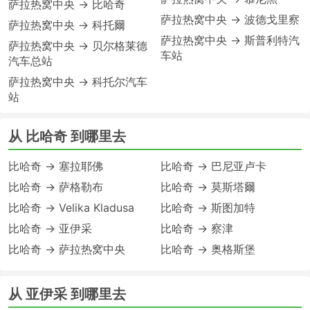
萨拉热窝中央 → 比哈奇
萨拉热窝中央 → 波德戈里察
萨拉热窝中央 → 科托爾
萨拉热窝中央 → 斯普利特汽
萨拉热窝中央 → 贝尔格莱德
车站
汽车总站
萨拉热窝中央 → 科托尔汽车
站
从 比哈奇 到哪里去
比哈奇 → 塞拉耶佛
比哈奇 → 巴尼亚卢卡
比哈奇 → 萨格勒布
比哈奇 → 莫斯塔爾
比哈奇 → Velika Kladusa
比哈奇 → 斯图加特
比哈奇 → 亚伊采
比哈奇 → 察津
比哈奇 → 萨拉热窝中央
比哈奇 → 奥格斯堡
从 亚伊采 到哪里去