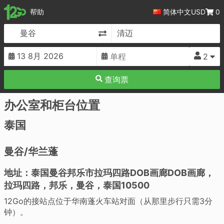
12Go
帮助
简体中文
USD
0
更改目的地
2
查询票
办公室和柜台位置
泰国
曼谷/华兰蓬
地址：泰国曼谷邦乐市拉玛四路DOB画廊DOB画廊，
拉玛四路，邦乐，曼谷，泰国10500
12Go的接站点位于华南蓬火车站对面（从那里步行只需3分
钟）。