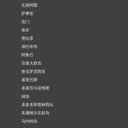
瓦努阿图
萨摩亚
也门
南非
赞比亚
津巴布韦
阿鲁巴
百慕大群岛
密克罗尼西亚
基里巴斯
圣基茨与尼维斯
紐埃
圣多美和普林西比
美属维尔京群岛
马约特岛