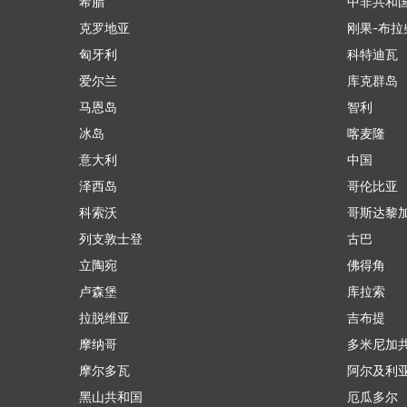
希腊
中非共和
克罗地亚
刚果-布拉
匈牙利
科特迪瓦
爱尔兰
库克群岛
马恩岛
智利
冰岛
喀麦隆
意大利
中国
泽西岛
哥伦比亚
科索沃
哥斯达黎
列支敦士登
古巴
立陶宛
佛得角
卢森堡
库拉索
拉脱维亚
吉布提
摩纳哥
多米尼加
摩尔多瓦
阿尔及利
黑山共和国
厄瓜多尔