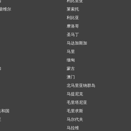
国
利比里亚
柴维尔
莱索托
利比亚
摩洛哥
圣马丁
马达加斯加
马里
缅甸
加
蒙古
澳门
北马里亚纳群岛
马提尼克
毛里塔尼亚
共和国
毛里求斯
亚
马尔代夫
马拉维