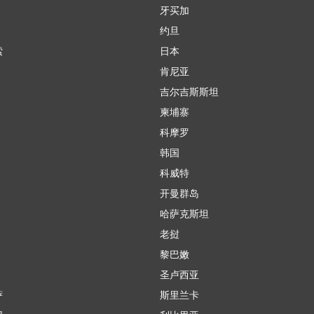
牙买加
约旦
索
日本
肯尼亚
吉尔吉斯斯坦
柬埔寨
科摩罗
韩国
科威特
开曼群岛
哈萨克斯坦
老挝
黎巴嫩
圣卢西亚
萨
斯里兰卡