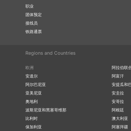
职业
团体预定
接线员
铁路通票
Regions and Countries
欧洲
阿拉伯联
安道尔
阿富汗
阿尔巴尼亚
安提瓜和
亚美尼亚
安圭拉
奥地利
安哥拉
波斯尼亚和黑塞哥维那
阿根廷
比利时
澳大利亚
保加利亚
阿塞拜疆