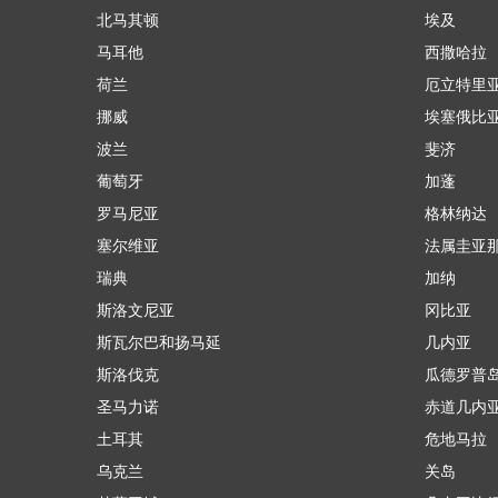
北马其顿
埃及
马耳他
西撒哈拉
荷兰
厄立特里
挪威
埃塞俄比
波兰
斐济
葡萄牙
加蓬
罗马尼亚
格林纳达
塞尔维亚
法属圭亚
瑞典
加纳
斯洛文尼亚
冈比亚
斯瓦尔巴和扬马延
几内亚
斯洛伐克
瓜德罗普
圣马力诺
赤道几内
土耳其
危地马拉
乌克兰
关岛