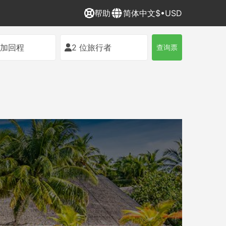
帮助
简体中文
$•USD
添加回程
2 位旅行者
查询票