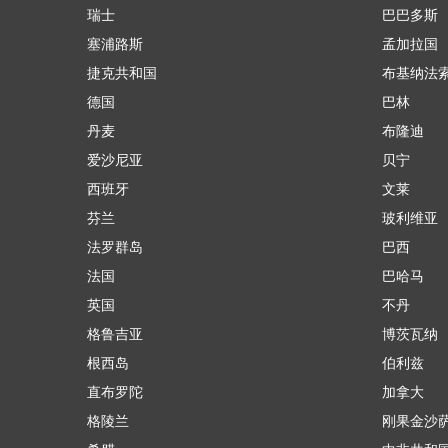
瑞士
巴巴多斯
塞浦路斯
孟加拉国
捷克共和国
布基纳法
德国
巴林
丹麦
布隆迪
爱沙尼亚
贝宁
西班牙
文莱
芬兰
玻利维亚
法罗群岛
巴西
法国
巴哈马
英国
不丹
格鲁吉亚
博茨瓦纳
根西岛
伯利兹
直布罗陀
加拿大
格陵兰
刚果金沙