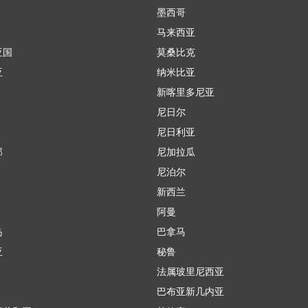
墨西哥
马来西亚
亚国
莫桑比克
亚
纳米比亚
新喀里多尼亚
尼日尔
尼日利亚
那
尼加拉瓜
尼泊尔
新西兰
阿曼
岛
巴拿马
亚
秘鲁
法属玻里尼西亚
巴布亚新几内亚