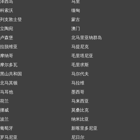
泽西岛
马里
科索沃
缅甸
列支敦士登
蒙古
立陶宛
澳门
卢森堡
北马里亚纳群岛
拉脱维亚
马提尼克
摩纳哥
毛里塔尼亚
摩尔多瓦
毛里求斯
黑山共和国
马尔代夫
北马其顿
马拉维
马耳他
墨西哥
荷兰
马来西亚
挪威
莫桑比克
波兰
纳米比亚
葡萄牙
新喀里多尼亚
罗马尼亚
尼日尔