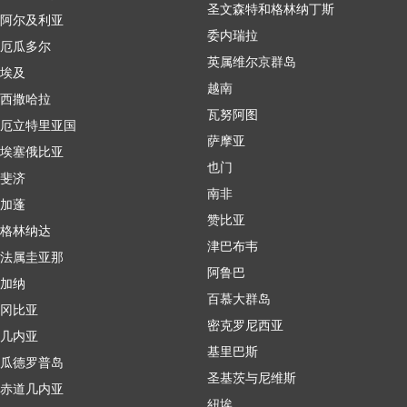
圣文森特和格林纳丁斯
阿尔及利亚
委内瑞拉
厄瓜多尔
英属维尔京群岛
埃及
越南
西撒哈拉
瓦努阿图
厄立特里亚国
萨摩亚
埃塞俄比亚
也门
斐济
南非
加蓬
赞比亚
格林纳达
津巴布韦
法属圭亚那
阿鲁巴
加纳
百慕大群岛
冈比亚
密克罗尼西亚
几内亚
基里巴斯
瓜德罗普岛
圣基茨与尼维斯
赤道几内亚
紐埃