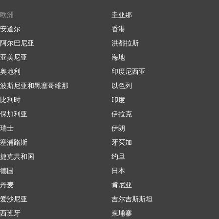
欧洲
圭亚那
安道尔
香港
阿尔巴尼亚
洪都拉斯
亚美尼亚
海地
奥地利
印度尼西亚
波斯尼亚和黑塞哥维那
以色列
比利时
印度
保加利亚
伊拉克
瑞士
伊朗
塞浦路斯
牙买加
捷克共和国
约旦
德国
日本
丹麦
肯尼亚
爱沙尼亚
吉尔吉斯斯坦
西班牙
柬埔寨