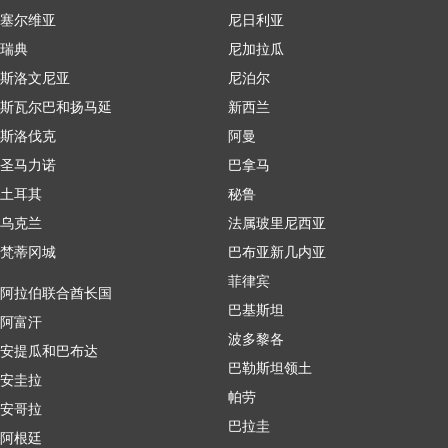
塞尔维亚
尼日利亚
瑞典
尼加拉瓜
斯洛文尼亚
尼泊尔
斯瓦尔巴和扬马延
新西兰
斯洛伐克
阿曼
圣马力诺
巴拿马
土耳其
秘鲁
乌克兰
法属玻里尼西亚
梵蒂冈城
巴布亚新几内亚
菲律宾
阿拉伯联合酋长国
巴基斯坦
阿富汗
波多黎各
安提瓜和巴布达
巴勒斯坦领土
安圭拉
帕劳
安哥拉
巴拉圭
阿根廷