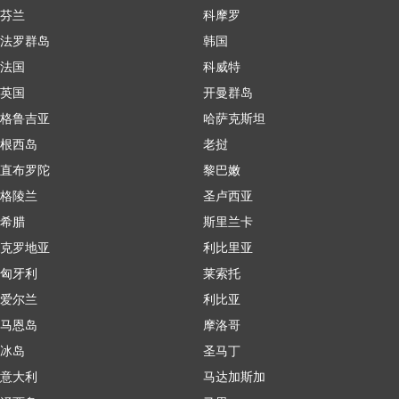
芬兰
科摩罗
法罗群岛
韩国
法国
科威特
英国
开曼群岛
格鲁吉亚
哈萨克斯坦
根西岛
老挝
直布罗陀
黎巴嫩
格陵兰
圣卢西亚
希腊
斯里兰卡
克罗地亚
利比里亚
匈牙利
莱索托
爱尔兰
利比亚
马恩岛
摩洛哥
冰岛
圣马丁
意大利
马达加斯加