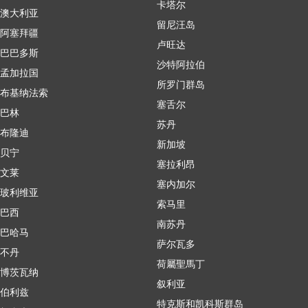
卡塔尔
澳大利亚
留尼汪岛
阿塞拜疆
卢旺达
巴巴多斯
沙特阿拉伯
孟加拉国
所罗门群岛
布基纳法索
塞舌尔
巴林
苏丹
布隆迪
新加坡
贝宁
塞拉利昂
文莱
塞内加尔
玻利维亚
索马里
巴西
南苏丹
巴哈马
萨尔瓦多
不丹
荷屬聖馬丁
博茨瓦纳
叙利亚
伯利兹
特克斯和凯科斯群岛