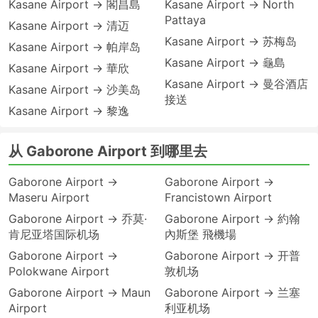
Kasane Airport → 閣昌島
Kasane Airport → North
Pattaya
Kasane Airport → 清迈
Kasane Airport → 苏梅岛
Kasane Airport → 帕岸岛
Kasane Airport → 龜島
Kasane Airport → 華欣
Kasane Airport → 曼谷酒店
Kasane Airport → 沙美岛
接送
Kasane Airport → 黎逸
从 Gaborone Airport 到哪里去
Gaborone Airport →
Gaborone Airport →
Maseru Airport
Francistown Airport
Gaborone Airport → 乔莫·
Gaborone Airport → 約翰
肯尼亚塔国际机场
內斯堡 飛機場
Gaborone Airport →
Gaborone Airport → 开普
Polokwane Airport
敦机场
Gaborone Airport → Maun
Gaborone Airport → 兰塞
Airport
利亚机场