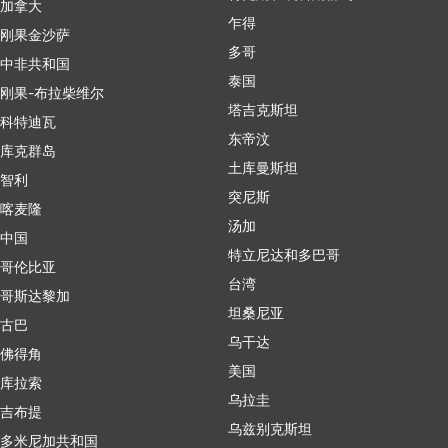
加拿大
乍得
刚果金沙萨
多哥
中非共和国
泰国
刚果-布拉柴维尔
塔吉克斯坦
科特迪瓦
东帝汶
库克群岛
土库曼斯坦
智利
突尼斯
喀麦隆
汤加
中国
特立尼达和多巴哥
哥伦比亚
台湾
哥斯达黎加
坦桑尼亚
古巴
乌干达
佛得角
美国
库拉索
乌拉圭
吉布提
乌兹别克斯坦
多米尼加共和国