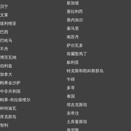
新加坡
贝宁
塞拉利昂
文莱
塞内加尔
玻利维亚
索马里
巴西
南苏丹
巴哈马
萨尔瓦多
不丹
荷屬聖馬丁
博茨瓦纳
叙利亚
伯利兹
特克斯和凯科斯群岛
加拿大
乍得
刚果金沙萨
多哥
中非共和国
泰国
刚果-布拉柴维尔
塔吉克斯坦
科特迪瓦
东帝汶
库克群岛
土库曼斯坦
智利
突尼斯