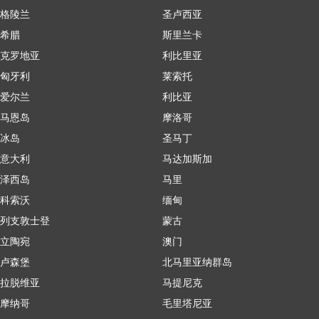
格陵兰
圣卢西亚
希腊
斯里兰卡
克罗地亚
利比里亚
匈牙利
莱索托
爱尔兰
利比亚
马恩岛
摩洛哥
冰岛
圣马丁
意大利
马达加斯加
泽西岛
马里
科索沃
缅甸
列支敦士登
蒙古
立陶宛
澳门
卢森堡
北马里亚纳群岛
拉脱维亚
马提尼克
摩纳哥
毛里塔尼亚