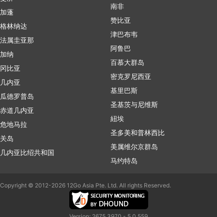
南非
加蓬
赞比亚
格林纳达
津巴布韦
法属圭亚那
阿鲁巴
加纳
百慕大群岛
冈比亚
密克罗尼西亚
几内亚
基里巴斯
瓜德罗普岛
圣基茨与尼维斯
赤道几内亚
紐埃
危地马拉
圣多美和普林西比
关岛
美属维尔京群岛
几内亚比绍共和国
马约特岛
Copyright © 2012-2026 12Go Asia Pte. Ltd. All rights Reserved.
Version: 2675.3970 - 5.0.559