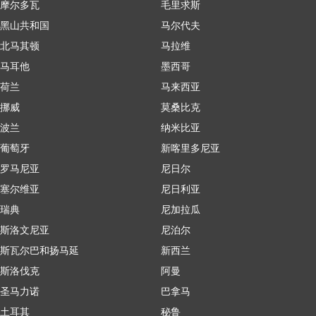
摩尔多瓦
毛里求斯
黑山共和国
马尔代夫
北马其顿
马拉维
马耳他
墨西哥
荷兰
马来西亚
挪威
莫桑比克
波兰
纳米比亚
葡萄牙
新喀里多尼亚
罗马尼亚
尼日尔
塞尔维亚
尼日利亚
瑞典
尼加拉瓜
斯洛文尼亚
尼泊尔
斯瓦尔巴和扬马延
新西兰
斯洛伐克
阿曼
圣马力诺
巴拿马
土耳其
秘鲁