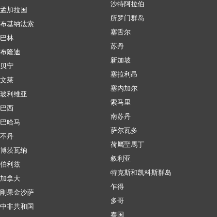
沙特阿拉伯
孟加拉国
所罗门群岛
布基纳法索
塞舌尔
巴林
苏丹
布隆迪
新加坡
贝宁
塞拉利昂
文莱
塞内加尔
玻利维亚
索马里
巴西
南苏丹
巴哈马
萨尔瓦多
不丹
荷屬聖馬丁
博茨瓦纳
叙利亚
伯利兹
特克斯和凯科斯群岛
加拿大
乍得
刚果金沙萨
多哥
中非共和国
泰国