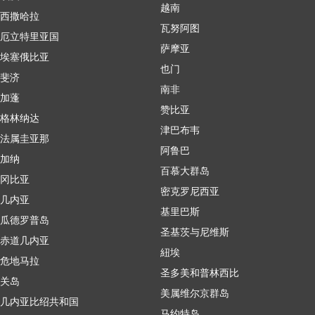
越南
西撒哈拉
瓦努阿图
厄立特里亚国
萨摩亚
埃塞俄比亚
也门
斐济
南非
加蓬
赞比亚
格林纳达
津巴布韦
法属圭亚那
阿鲁巴
加纳
百慕大群岛
冈比亚
密克罗尼西亚
几内亚
基里巴斯
瓜德罗普岛
圣基茨与尼维斯
赤道几内亚
紐埃
危地马拉
圣多美和普林西比
关岛
美属维尔京群岛
几内亚比绍共和国
马约特岛