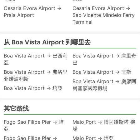
Cesaria Evora Airport →
Cesaria Evora Airport →
Praia Airport
Sao Vicente Mindelo Ferry
Terminal
从 Boa Vista Airport 到哪里去
Boa Vista Airport → 巴西利
Boa Vista Airport → 庫里奇
亞
巴
Boa Vista Airport → 弗洛里
Boa Vista Airport → 非斯
亚诺波利斯
Boa Vista Airport → 奧廖阿
Boa Vista Airport → 培亞
爾塞廖國際機場
其它路线
Fogo Sao Filipe Pier → 培
Maio Port → 博阿维斯塔 機
亞
場
Fogo Sao Filipe Pier →
Maio Port → 培亞