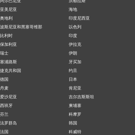
阿尔巴尼亚
洪都拉斯
亚美尼亚
海地
奥地利
印度尼西亚
波斯尼亚和黑塞哥维那
以色列
比利时
印度
保加利亚
伊拉克
瑞士
伊朗
塞浦路斯
牙买加
捷克共和国
约旦
德国
日本
丹麦
肯尼亚
爱沙尼亚
吉尔吉斯斯坦
西班牙
柬埔寨
芬兰
科摩罗
法罗群岛
韩国
法国
科威特