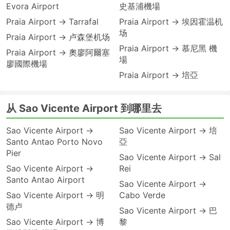
Evora Airport
史基浦機場
Praia Airport → Tarrafal
Praia Airport → 埃因霍温机
场
Praia Airport → 卢森堡机场
Praia Airport → 慕尼黑 機
Praia Airport → 奧廖阿爾塞
場
廖國際機場
Praia Airport → 培亞
从 Sao Vicente Airport 到哪里去
Sao Vicente Airport →
Sao Vicente Airport → 培
Santo Antao Porto Novo
亞
Pier
Sao Vicente Airport → Sal
Sao Vicente Airport →
Rei
Santo Antao Airport
Sao Vicente Airport →
Sao Vicente Airport → 明
Cabo Verde
德卢
Sao Vicente Airport → 巴
Sao Vicente Airport → 博
黎