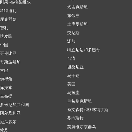
刚果-布拉柴维尔
塔吉克斯坦
科特迪瓦
东帝汶
库克群岛
土库曼斯坦
智利
突尼斯
喀麦隆
汤加
中国
特立尼达和多巴哥
哥伦比亚
台湾
哥斯达黎加
坦桑尼亚
古巴
乌干达
佛得角
美国
库拉索
乌拉圭
吉布提
乌兹别克斯坦
多米尼加共和国
圣文森特和格林纳丁斯
阿尔及利亚
委内瑞拉
厄瓜多尔
英属维尔京群岛
埃及