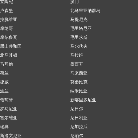
立陶宛
澳门
卢森堡
北马里亚纳群岛
拉脱维亚
马提尼克
摩纳哥
毛里塔尼亚
摩尔多瓦
毛里求斯
黑山共和国
马尔代夫
北马其顿
马拉维
马耳他
墨西哥
荷兰
马来西亚
挪威
莫桑比克
波兰
纳米比亚
葡萄牙
新喀里多尼亚
罗马尼亚
尼日尔
塞尔维亚
尼日利亚
瑞典
尼加拉瓜
斯洛文尼亚
尼泊尔