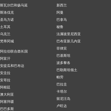
斯瓦尔巴和扬马延
新西兰
斯洛伐克
阿曼
圣马力诺
巴拿马
土耳其
秘鲁
乌克兰
法属玻里尼西亚
梵蒂冈城
巴布亚新几内亚
菲律宾
阿拉伯联合酋长国
巴基斯坦
阿富汗
波多黎各
安提瓜和巴布达
巴勒斯坦领土
安圭拉
帕劳
安哥拉
巴拉圭
阿根廷
卡塔尔
澳大利亚
留尼汪岛
阿塞拜疆
卢旺达
巴巴多斯