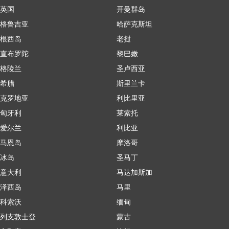
英国
开曼群岛
格鲁吉亚
哈萨克斯坦
根西岛
老挝
直布罗陀
黎巴嫩
格陵兰
圣卢西亚
希腊
斯里兰卡
克罗地亚
利比里亚
匈牙利
莱索托
爱尔兰
利比亚
马恩岛
摩洛哥
冰岛
圣马丁
意大利
马达加斯加
泽西岛
马里
科索沃
缅甸
列支敦士登
蒙古