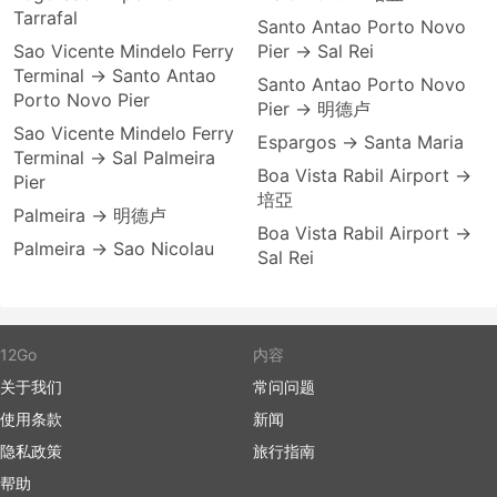
Tarrafal
Santo Antao Porto Novo
Sao Vicente Mindelo Ferry
Pier → Sal Rei
Terminal → Santo Antao
Santo Antao Porto Novo
Porto Novo Pier
Pier → 明德卢
Sao Vicente Mindelo Ferry
Espargos → Santa Maria
Terminal → Sal Palmeira
Boa Vista Rabil Airport →
Pier
培亞
Palmeira → 明德卢
Boa Vista Rabil Airport →
Palmeira → Sao Nicolau
Sal Rei
12Go
内容
关于我们
常问问题
使用条款
新闻
隐私政策
旅行指南
帮助