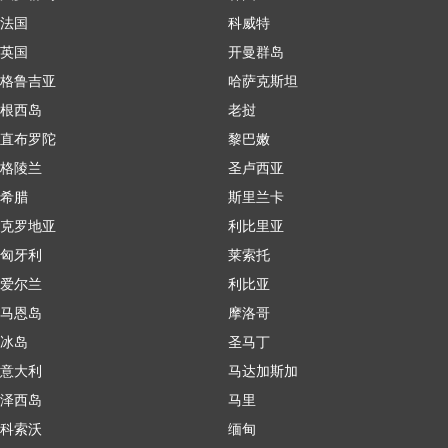
法国
科威特
英国
开曼群岛
格鲁吉亚
哈萨克斯坦
根西岛
老挝
直布罗陀
黎巴嫩
格陵兰
圣卢西亚
希腊
斯里兰卡
克罗地亚
利比里亚
匈牙利
莱索托
爱尔兰
利比亚
马恩岛
摩洛哥
冰岛
圣马丁
意大利
马达加斯加
泽西岛
马里
科索沃
缅甸