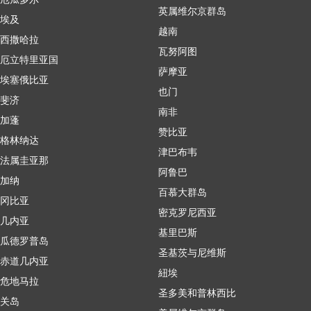
英属维尔京群岛
埃及
越南
西撒哈拉
瓦努阿图
厄立特里亚国
萨摩亚
埃塞俄比亚
也门
斐济
南非
加蓬
赞比亚
格林纳达
津巴布韦
法属圭亚那
阿鲁巴
加纳
百慕大群岛
冈比亚
密克罗尼西亚
几内亚
基里巴斯
瓜德罗普岛
圣基茨与尼维斯
赤道几内亚
紐埃
危地马拉
圣多美和普林西比
关岛