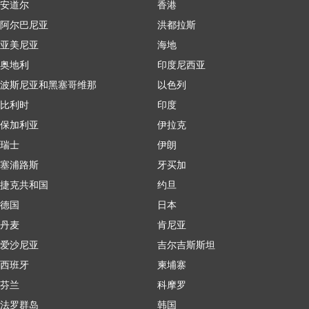
安道尔
香港
阿尔巴尼亚
洪都拉斯
亚美尼亚
海地
奥地利
印度尼西亚
波斯尼亚和黑塞哥维那
以色列
比利时
印度
保加利亚
伊拉克
瑞士
伊朗
塞浦路斯
牙买加
捷克共和国
约旦
德国
日本
丹麦
肯尼亚
爱沙尼亚
吉尔吉斯斯坦
西班牙
柬埔寨
芬兰
科摩罗
法罗群岛
韩国