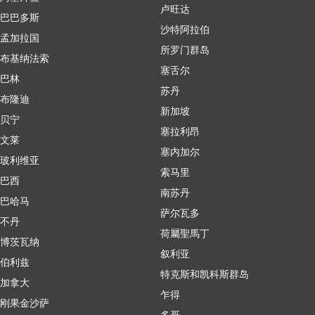
卢旺达
巴巴多斯
沙特阿拉伯
孟加拉国
所罗门群岛
布基纳法索
塞舌尔
巴林
苏丹
布隆迪
新加坡
贝宁
塞拉利昂
文莱
塞内加尔
玻利维亚
索马里
巴西
南苏丹
巴哈马
萨尔瓦多
不丹
荷屬聖馬丁
博茨瓦纳
叙利亚
伯利兹
特克斯和凯科斯群岛
加拿大
乍得
刚果金沙萨
多哥