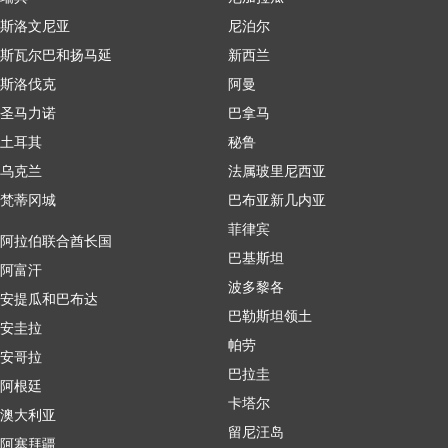
斯洛文尼亚
尼泊尔
斯瓦尔巴和扬马延
新西兰
斯洛伐克
阿曼
圣马力诺
巴拿马
土耳其
秘鲁
乌克兰
法属玻里尼西亚
梵蒂冈城
巴布亚新几内亚
菲律宾
阿拉伯联合酋长国
巴基斯坦
阿富汗
波多黎各
安提瓜和巴布达
巴勒斯坦领土
安圭拉
帕劳
安哥拉
巴拉圭
阿根廷
卡塔尔
澳大利亚
留尼汪岛
阿塞拜疆