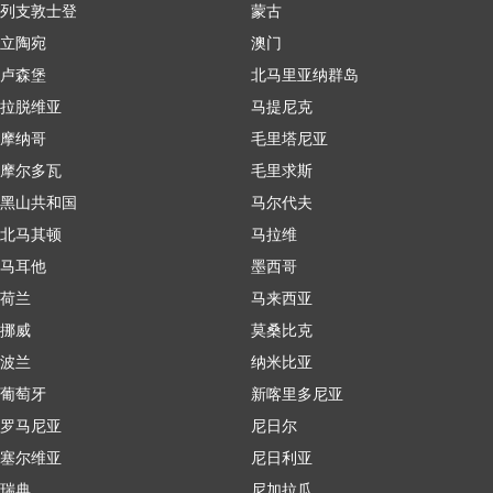
列支敦士登
蒙古
立陶宛
澳门
卢森堡
北马里亚纳群岛
拉脱维亚
马提尼克
摩纳哥
毛里塔尼亚
摩尔多瓦
毛里求斯
黑山共和国
马尔代夫
北马其顿
马拉维
马耳他
墨西哥
荷兰
马来西亚
挪威
莫桑比克
波兰
纳米比亚
葡萄牙
新喀里多尼亚
罗马尼亚
尼日尔
塞尔维亚
尼日利亚
瑞典
尼加拉瓜