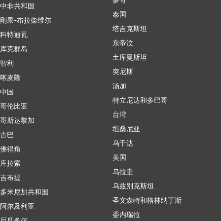
中非共和国
泰国
刚果-布拉柴维尔
塔吉克斯坦
科特迪瓦
东帝汶
库克群岛
土库曼斯坦
智利
突尼斯
喀麦隆
汤加
中国
特立尼达和多巴哥
哥伦比亚
台湾
哥斯达黎加
坦桑尼亚
古巴
乌干达
佛得角
美国
库拉索
乌拉圭
吉布提
乌兹别克斯坦
多米尼加共和国
圣文森特和格林纳丁斯
阿尔及利亚
委内瑞拉
厄瓜多尔