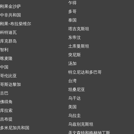
乍得
刚果金沙萨
多哥
中非共和国
泰国
刚果-布拉柴维尔
塔吉克斯坦
科特迪瓦
东帝汶
库克群岛
土库曼斯坦
智利
突尼斯
喀麦隆
汤加
中国
特立尼达和多巴哥
哥伦比亚
台湾
哥斯达黎加
坦桑尼亚
古巴
乌干达
佛得角
美国
库拉索
乌拉圭
吉布提
乌兹别克斯坦
多米尼加共和国
圣文森特和格林纳丁斯