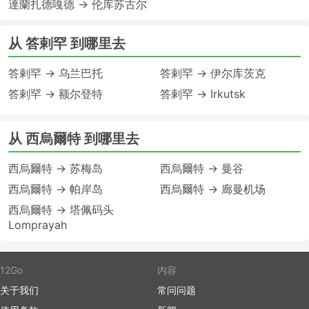
達蘭扎德嘎德 → 伦库苏古尔
从 答剌罕 到哪里去
答剌罕 → 乌兰巴托
答剌罕 → 伊尔库茨克
答剌罕 → 额尔登特
答剌罕 → Irkutsk
从 西烏爾特 到哪里去
西烏爾特 → 苏梅岛
西烏爾特 → 曼谷
西烏爾特 → 帕岸岛
西烏爾特 → 廊曼机场
西烏爾特 → 塔佩码头
Lomprayah
12Go
内容
关于我们
常问问题