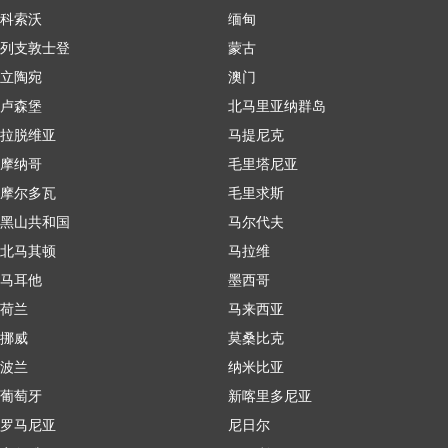
科索沃
缅甸
列支敦士登
蒙古
立陶宛
澳门
卢森堡
北马里亚纳群岛
拉脱维亚
马提尼克
摩纳哥
毛里塔尼亚
摩尔多瓦
毛里求斯
黑山共和国
马尔代夫
北马其顿
马拉维
马耳他
墨西哥
荷兰
马来西亚
挪威
莫桑比克
波兰
纳米比亚
葡萄牙
新喀里多尼亚
罗马尼亚
尼日尔