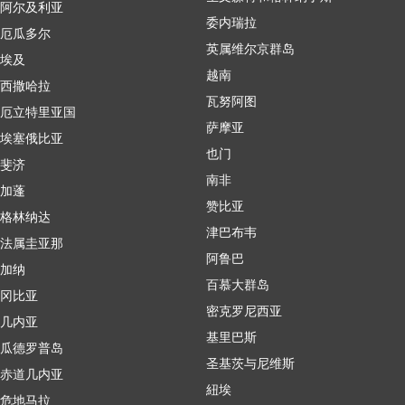
阿尔及利亚
委内瑞拉
厄瓜多尔
英属维尔京群岛
埃及
越南
西撒哈拉
瓦努阿图
厄立特里亚国
萨摩亚
埃塞俄比亚
也门
斐济
南非
加蓬
赞比亚
格林纳达
津巴布韦
法属圭亚那
阿鲁巴
加纳
百慕大群岛
冈比亚
密克罗尼西亚
几内亚
基里巴斯
瓜德罗普岛
圣基茨与尼维斯
赤道几内亚
紐埃
危地马拉