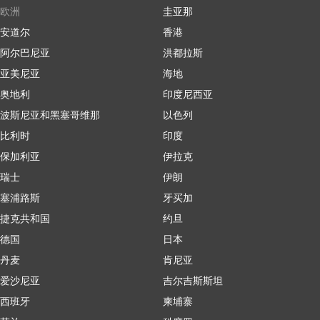
欧洲
圭亚那
安道尔
香港
阿尔巴尼亚
洪都拉斯
亚美尼亚
海地
奥地利
印度尼西亚
波斯尼亚和黑塞哥维那
以色列
比利时
印度
保加利亚
伊拉克
瑞士
伊朗
塞浦路斯
牙买加
捷克共和国
约旦
德国
日本
丹麦
肯尼亚
爱沙尼亚
吉尔吉斯斯坦
西班牙
柬埔寨