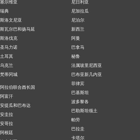
塞尔维亚
尼日利亚
瑞典
尼加拉瓜
斯洛文尼亚
尼泊尔
斯瓦尔巴和扬马延
新西兰
斯洛伐克
阿曼
圣马力诺
巴拿马
土耳其
秘鲁
乌克兰
法属玻里尼西亚
梵蒂冈城
巴布亚新几内亚
菲律宾
阿拉伯联合酋长国
巴基斯坦
阿富汗
波多黎各
安提瓜和巴布达
巴勒斯坦领土
安圭拉
帕劳
安哥拉
巴拉圭
阿根廷
卡塔尔