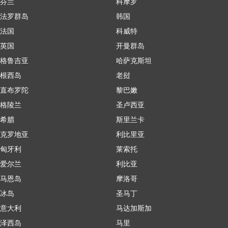
芬兰
科摩罗
法罗群岛
韩国
法国
科威特
英国
开曼群岛
格鲁吉亚
哈萨克斯坦
根西岛
老挝
直布罗陀
黎巴嫩
格陵兰
圣卢西亚
希腊
斯里兰卡
克罗地亚
利比里亚
匈牙利
莱索托
爱尔兰
利比亚
马恩岛
摩洛哥
冰岛
圣马丁
意大利
马达加斯加
泽西岛
马里