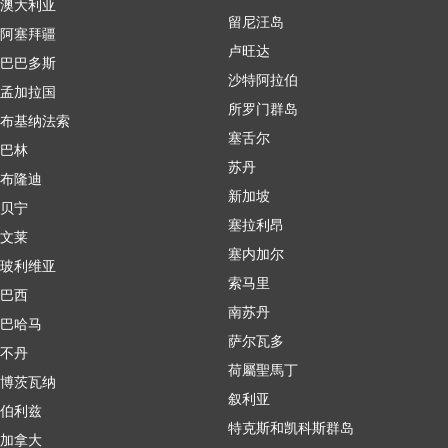
澳大利亚
留尼汪岛
阿塞拜疆
卢旺达
巴巴多斯
沙特阿拉伯
孟加拉国
所罗门群岛
布基纳法索
塞舌尔
巴林
苏丹
布隆迪
新加坡
贝宁
塞拉利昂
文莱
塞内加尔
玻利维亚
索马里
巴西
南苏丹
巴哈马
萨尔瓦多
不丹
荷屬聖馬丁
博茨瓦纳
叙利亚
伯利兹
特克斯和凯科斯群岛
加拿大